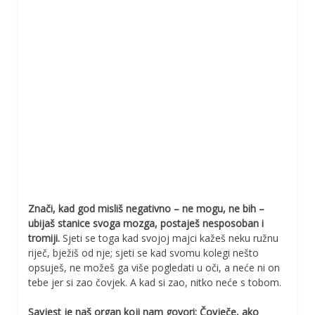
Znači, kad god misliš negativno – ne mogu, ne bih –
ubijaš stanice svoga mozga, postaješ nesposoban i
tromiji.
Sjeti se toga kad svojoj majci kažeš neku ružnu
riječ, bježiš od nje; sjeti se kad svomu kolegi nešto
opsuješ, ne možeš ga više pogledati u oči, a neće ni on
tebe jer si zao čovjek. A kad si zao, nitko neće s tobom.
Savjest je naš organ koji nam govori: Čovječe, ako