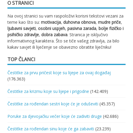
O STRANICI
Na ovoj stranici su vam raspoloživi korisni tekstovi vezani za
teme kao što su:
motivacija
,
duhovna obnova
,
mudre priče
,
ljubavni savjeti
,
osobni uspjeh
,
pasivna zarada
,
bolje fizičko i
psihičko zdravlje
,
dobra zabava
. Stranica je isključivo
informativnog karaktera. Što se tiče vašeg zdravlja, za bilo
kakav savjet ili liječenje se obavezno obratite liječniku!
TOP ČLANCI
Čestitke za prvu pričest koje su lijepe za ovaj događaj
(176.363)
Čestitke za krizmu koje su lijepe i prigodne
(142.409)
Čestitke za rođendan sestri koje će je oduševiti
(45.357)
Poruke za djevojačku večer koje će zadiviti druge
(42.686)
Čestitke za rođendan sinu koje će ga zabaviti
(23.239)