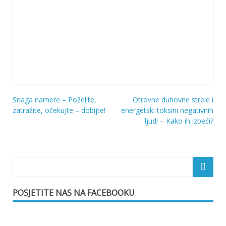
Snaga namere – Poželite,
Otrovne duhovne strele i
Navigacija
zatražite, očekujte – dobijte!
energetski toksini negativnih
ljudi – Kako ih izbeći?
objava
POSJETITE NAS NA FACEBOOKU