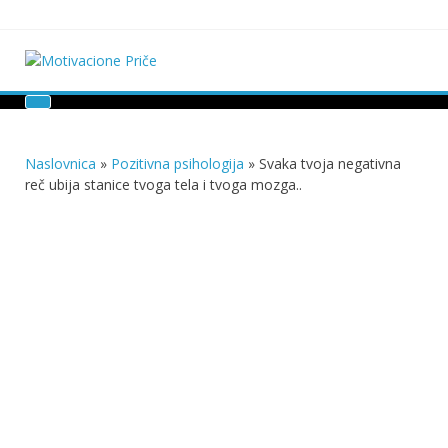
Skip
to
content
Motivacione Priče
Mudre priče o životu i poučne priče o životu
Naslovnica
»
Pozitivna psihologija
»
Svaka tvoja negativna
reč ubija stanice tvoga tela i tvoga mozga..