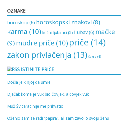
OZNAKE
horoskopski znakovi
(8)
horoskop
(6)
karma
(10)
mačke
ljubav
(6)
kućni ljubimci
(5)
priče
(14)
mudre priče
(10)
(9)
zakon privlačenja
(13)
čakre
(4)
ISTINITE PRIČE
Došla je k njoj da umre
Dječak kome je vuk bio čovjek, a čovjek vuk
Muž Švicarac nije me prihvatio
Oženio sam se radi “papira”, ali sam zavolio svoju ženu