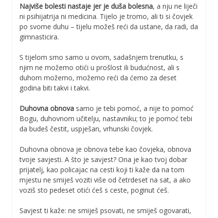
Najviše bolesti nastaje jer je duša bolesna
, a nju ne liječi
ni psihijatrija ni medicina. Tijelo je tromo, ali ti si čovjek
po svome duhu – tijelu možeš reći da ustane, da radi, da
gimnasticira.
S tijelom smo samo u ovom, sadašnjem trenutku, s
njim ne možemo otići u prošlost ili budućnost, ali s
duhom možemo, možemo reći da ćemo za deset
godina biti takvi i takvi.
Duhovna obnova
samo je tebi pomoć, a nije to pomoć
Bogu, duhovnom učitelju, nastavniku; to je pomoć tebi
da budeš čestit, uspješan, vrhunski čovjek.
Duhovna obnova je obnova tebe kao čovjeka, obnova
tvoje savjesti. A što je savjest? Ona je kao tvoj dobar
prijatelj, kao policajac na cesti koji ti kaže da na tom
mjestu ne smiješ voziti više od četrdeset na sat, a ako
voziš sto pedeset otići ćeš s ceste, poginut ćeš.
Savjest ti kaže: ne smiješ psovati, ne smiješ ogovarati,