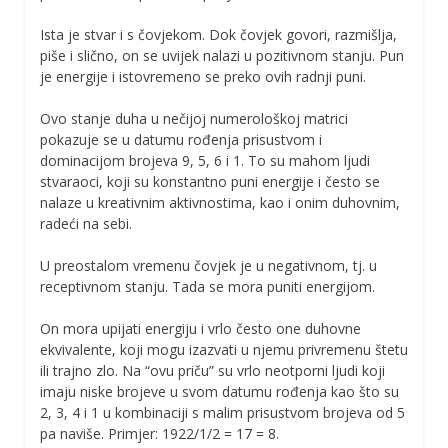
Ista je stvar i s čovjekom. Dok čovjek govori, razmišlja,
piše i slično, on se uvijek nalazi u pozitivnom stanju. Pun
je energije i istovremeno se preko ovih radnji puni.
Ovo stanje duha u nečijoj numerološkoj matrici
pokazuje se u datumu rođenja prisustvom i
dominacijom brojeva 9, 5, 6 i 1. To su mahom ljudi
stvaraoci, koji su konstantno puni energije i često se
nalaze u kreativnim aktivnostima, kao i onim duhovnim,
radeći na sebi.
U preostalom vremenu čovjek je u negativnom, tj. u
receptivnom stanju. Tada se mora puniti energijom.
On mora upijati energiju i vrlo često one duhovne
ekvivalente, koji mogu izazvati u njemu privremenu štetu
ili trajno zlo. Na “ovu priču” su vrlo neotporni ljudi koji
imaju niske brojeve u svom datumu rođenja kao što su
2, 3, 4 i 1 u kombinaciji s malim prisustvom brojeva od 5
pa naviše. Primjer: 1922/1/2 = 17 = 8.