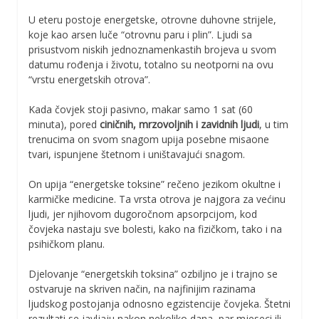
U eteru postoje energetske, otrovne duhovne strijele,
koje kao arsen luče “otrovnu paru i plin”. Ljudi sa
prisustvom niskih jednoznamenkastih brojeva u svom
datumu rođenja i životu, totalno su neotporni na ovu
“vrstu energetskih otrova”.
Kada čovjek stoji pasivno, makar samo 1 sat (60
minuta), pored
ciničnih, mrzovoljnih i zavidnih ljudi
, u tim
trenucima on svom snagom upija posebne misaone
tvari, ispunjene štetnom i uništavajući snagom.
On upija “energetske toksine” rečeno jezikom okultne i
karmičke medicine. Ta vrsta otrova je najgora za većinu
ljudi, jer njihovom dugoročnom apsorpcijom, kod
čovjeka nastaju sve bolesti, kako na fizičkom, tako i na
psihičkom planu.
Djelovanje “energetskih toksina” ozbiljno je i trajno se
ostvaruje na skriven način, na najfinijim razinama
ljudskog postojanja odnosno egzistencije čovjeka. Štetni
rezultati se javljaju nakon nekoliko dana, par mjeseci ili