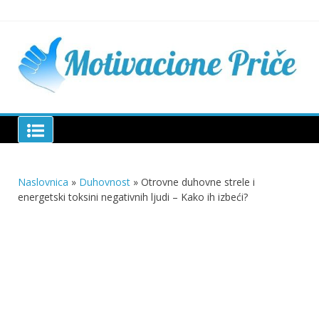
Skip
to
content
Mu
pri
živo
pou
pri
Motivacione Priče
živ
Naslovnica
»
Duhovnost
»
Otrovne duhovne strele i
energetski toksini negativnih ljudi – Kako ih izbeći?