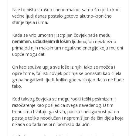
Nije to ništa strašno i nenormalno, samo što je to kod
većine ljudi danas postalo gotovo akutno-kronično
stanje tijela i uma.
Kada se vrlo umoran i iscrpljen čovjek nađe među
nemirnim, uzbuđenim ili lošim
ljudima, on neizbježno
prima od njih maksimum negativne energije koju mu oni
uopće mogu dati.
On kao spužva upija sve loše iz njih. Iako se možda i
opire tome, taj isti čovjek počinje se ponašati kao cijela
grupa negativnih ljudi, koliko god nastojao da to ne bude
tako.
Kod takvog čovjeka se mogu roditi teški pesimizam i
razočarenje kao posljedica svega navedenog. U tim
trenucima hvataju ga strah, panika i nesigurnost pa on
postaje toliko neodlučan i nepromišljen da čini djela koja
nikada do tada ne bi ni pomislio da učini.