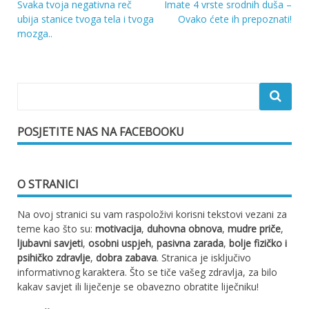
Svaka tvoja negativna reč
Imate 4 vrste srodnih duša –
Navigacija
ubija stanice tvoga tela i tvoga
Ovako ćete ih prepoznati!
mozga..
objava
POSJETITE NAS NA FACEBOOKU
O STRANICI
Na ovoj stranici su vam raspoloživi korisni tekstovi vezani za
teme kao što su:
motivacija
,
duhovna obnova
,
mudre priče
,
ljubavni savjeti
,
osobni uspjeh
,
pasivna zarada
,
bolje fizičko i
psihičko zdravlje
,
dobra zabava
. Stranica je isključivo
informativnog karaktera. Što se tiče vašeg zdravlja, za bilo
kakav savjet ili liječenje se obavezno obratite liječniku!