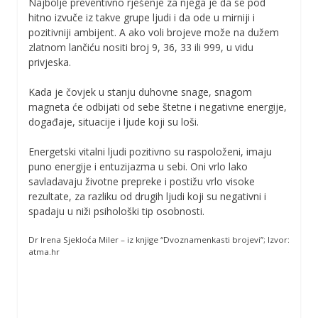
Najbolje preventivno rješenje za njega je da se pod
hitno izvuče iz takve grupe ljudi i da ode u mirniji i
pozitivniji ambijent. A ako voli brojeve može na dužem
zlatnom lančiću nositi broj 9, 36, 33 ili 999, u vidu
privjeska.
Kada je čovjek u stanju duhovne snage, snagom
magneta će odbijati od sebe štetne i negativne energije,
događaje, situacije i ljude koji su loši.
Energetski vitalni ljudi pozitivno su raspoloženi, imaju
puno energije i entuzijazma u sebi. Oni vrlo lako
savladavaju životne prepreke i postižu vrlo visoke
rezultate, za razliku od drugih ljudi koji su negativni i
spadaju u niži psihološki tip osobnosti.
Dr Irena Sjekloća Miler – iz knjige “Dvoznamenkasti brojevi”; Izvor:
atma.hr