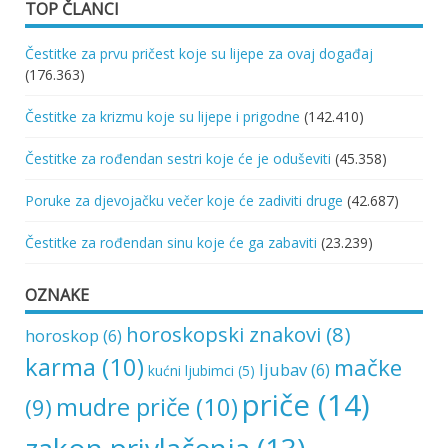
TOP ČLANCI
Čestitke za prvu pričest koje su lijepe za ovaj događaj
(176.363)
Čestitke za krizmu koje su lijepe i prigodne
(142.410)
Čestitke za rođendan sestri koje će je oduševiti
(45.358)
Poruke za djevojačku večer koje će zadiviti druge
(42.687)
Čestitke za rođendan sinu koje će ga zabaviti
(23.239)
OZNAKE
horoskopski znakovi
(8)
horoskop
(6)
karma
(10)
mačke
ljubav
(6)
kućni ljubimci
(5)
priče
(14)
mudre priče
(10)
(9)
zakon privlačenja
(13)