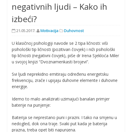
negativnih ljudi – Kako ih
izbeći?
21.05.2017.
Motivacija
Duhovnost
U klasičnoj psihologiji navode se 2 tipa ličnosti: viši
psihološki tip ličnosti (pozitivan čovjek) i niži psihološki
tip ličnosti (negativni čovjek), piše dr Irena Sjekloća Miler
u svojoj knjizi “Dvoznamenkasti brojevi”.
Svi ljudi neprekidno emitiraju određenu energetsku
frekvenciju, zrače i upijaju duhovne elemente i duhovne
energije.
Idemo to malo analizirati uzimajući banalan primjer
baterije na punjenje:
Baterija se neprestano puni i prazni. I tako na smjenu u
nedogled, dok ona traje. Svaki put kada je baterija
prazna, treba opet biti napunjena.