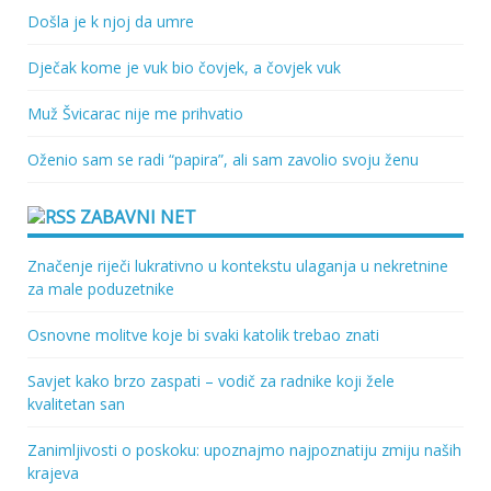
Došla je k njoj da umre
Dječak kome je vuk bio čovjek, a čovjek vuk
Muž Švicarac nije me prihvatio
Oženio sam se radi “papira”, ali sam zavolio svoju ženu
ZABAVNI NET
Značenje riječi lukrativno u kontekstu ulaganja u nekretnine
za male poduzetnike
Osnovne molitve koje bi svaki katolik trebao znati
Savjet kako brzo zaspati – vodič za radnike koji žele
kvalitetan san
Zanimljivosti o poskoku: upoznajmo najpoznatiju zmiju naših
krajeva