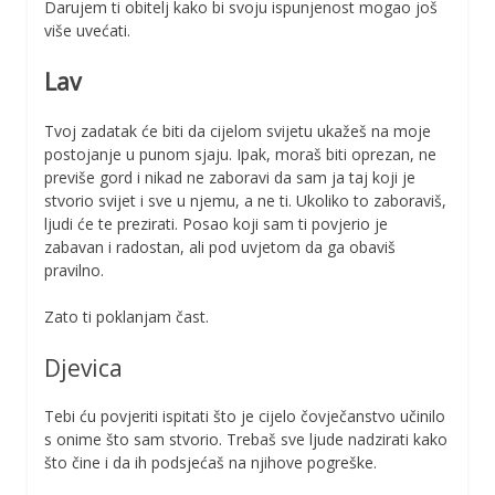
Darujem ti obitelj kako bi svoju ispunjenost mogao još
više uvećati.
Lav
Tvoj zadatak će biti da cijelom svijetu ukažeš na moje
postojanje u punom sjaju. Ipak, moraš biti oprezan, ne
previše gord i nikad ne zaboravi da sam ja taj koji je
stvorio svijet i sve u njemu, a ne ti. Ukoliko to zaboraviš,
ljudi će te prezirati. Posao koji sam ti povjerio je
zabavan i radostan, ali pod uvjetom da ga obaviš
pravilno.
Zato ti poklanjam čast.
Djevica
Tebi ću povjeriti ispitati što je cijelo čovječanstvo učinilo
s onime što sam stvorio. Trebaš sve ljude nadzirati kako
što čine i da ih podsjećaš na njihove pogreške.