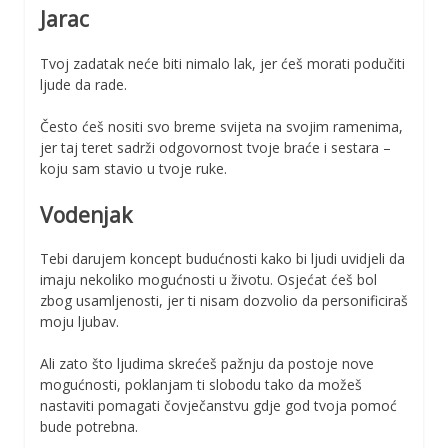
Jarac
Tvoj zadatak neće biti nimalo lak, jer ćeš morati podučiti
ljude da rade.
Često ćeš nositi svo breme svijeta na svojim ramenima,
jer taj teret sadrži odgovornost tvoje braće i sestara –
koju sam stavio u tvoje ruke.
Vodenjak
Tebi darujem koncept budućnosti kako bi ljudi uvidjeli da
imaju nekoliko mogućnosti u životu. Osjećat ćeš bol
zbog usamljenosti, jer ti nisam dozvolio da personificiraš
moju ljubav.
Ali zato što ljudima skrećeš pažnju da postoje nove
mogućnosti, poklanjam ti slobodu tako da možeš
nastaviti pomagati čovječanstvu gdje god tvoja pomoć
bude potrebna.