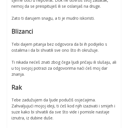
sjeme otići u nepovrat. Dok ne dovršiš svoj zadatak,
nemoj da se preispituješ ili se oslanjaš na druge.
Zato ti darujem snagu, a ti je mudro iskoristi.
Blizanci
Tebi dajem pitanja bez odgovora da bi ih podijelio s
ostalima i da bi shvatili sve ono što ih okružuje.
Ti nikada nećeš znati zbog čega ljudi pričaju ili slušaju, ali
u toj svojoj potrazi za odgovorima naći ćeš moj dar
znanja.
Rak
Tebe zadužujem da ljude podučiš osjećajima.
Zahvaljujući mojoj ideji, ti ćeš kod njih izazivati i smijeh i
suze kako bi shvatili da sve što vide i pomisle nastaje
iznutra, iz dubine duše.