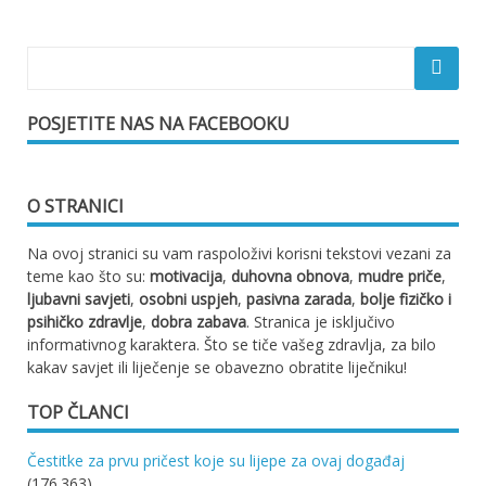
POSJETITE NAS NA FACEBOOKU
O STRANICI
Na ovoj stranici su vam raspoloživi korisni tekstovi vezani za
teme kao što su:
motivacija
,
duhovna obnova
,
mudre priče
,
ljubavni savjeti
,
osobni uspjeh
,
pasivna zarada
,
bolje fizičko i
psihičko zdravlje
,
dobra zabava
. Stranica je isključivo
informativnog karaktera. Što se tiče vašeg zdravlja, za bilo
kakav savjet ili liječenje se obavezno obratite liječniku!
TOP ČLANCI
Čestitke za prvu pričest koje su lijepe za ovaj događaj
(176.363)