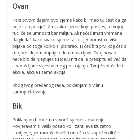
Ovan
Tebi prvom dajem ovo sjeme kako bi imao tu čast da ga
prije svih posiješ. Za svako sjeme koje posiješ, u tvojoj
ruci će se umnožiti bar milijun. Ali nećeš imati vremena
da gledaš kako svako sjeme raste, jer porast će više
biljaka od toga koliko si planirao. Ti ćeš biti prvi koji ćeš s
mojom idejom doprijeti do umova ljudi. Tvoj posao
neće biti da njeguješ tu ideju niti da je preispituješ već da
stvaraš ljude svjesne mog postojanja. Tvoj život će biti
akcija, akcija i samo akcija.
Zbog tvog predanog rada, poklanjam ti vrlinu
samopoštovanja.
Bik
Poklanjam ti moć da stvoriš sjeme iz materije.
Povjeravam ti veliki posao koji zahtijeva izuzetno
strpljenje, jer moraš dovršiti ono što si započeo ili će