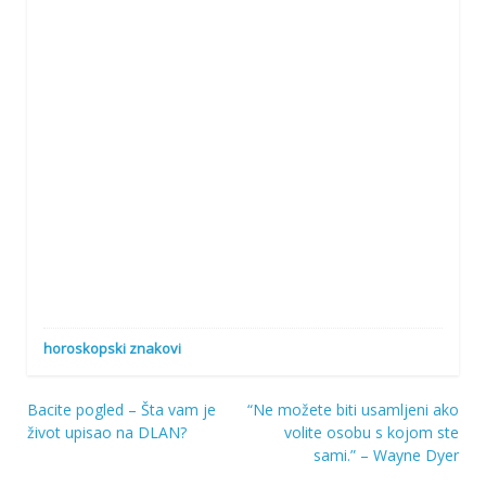
horoskopski znakovi
Bacite pogled – Šta vam je
“Ne možete biti usamljeni ako
Navigacija
život upisao na DLAN?
volite osobu s kojom ste
sami.” – Wayne Dyer
objava