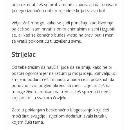
bolu okrenut ćeš se protiv mene i zaboraviti da to nisam
ja nego izopačen oblik moje ideje koja izaziva bol.
Vidjet ćeš mnogo, kako se ljudi ponašaju kao životinje
pa ćeš se i sam hrvati s onim animalnim u sebi i izgubiti
se, ali kad se konačno budeš vratio na pravi put, i meni
se vratiš poklonit ću ti uzvišenu svrhu.
Strijelac
Od tebe tražim da naučiš ljude da se smiju kako ne bi
postali ogorčeni jer ne razumiju moju ideju. Zahvaljujući
smijehu podarit ćeš im nadu, a nada će ih potaknuti da
ponovno svoj pogled okrenu ka meni. Utjecat ćeš na
mnoge živote, makar i na tren ali ćeš spoznati i nemir
koji postoji u svakom čovjeku.
Zato ti poklanjam beskonačno blagostanje koje ćeš
moći širiti svugdje i svjetlom dodirnuti svaki kutak u
kojem čuči tama.