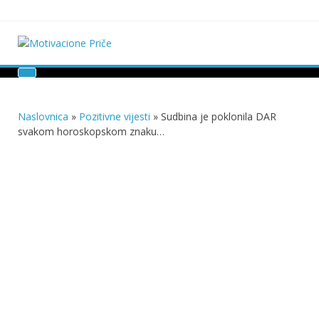
Skip
to
content
Motivacione Priče
Mudre priče o životu i poučne priče o životu
Naslovnica
»
Pozitivne vijesti
»
Sudbina je poklonila DAR
svakom horoskopskom znaku…