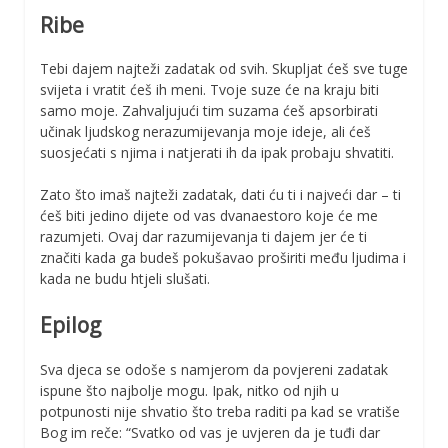
Ribe
Tebi dajem najteži zadatak od svih. Skupljat ćeš sve tuge
svijeta i vratit ćeš ih meni. Tvoje suze će na kraju biti
samo moje. Zahvaljujući tim suzama ćeš apsorbirati
učinak ljudskog nerazumijevanja moje ideje, ali ćeš
suosjećati s njima i natjerati ih da ipak probaju shvatiti.
Zato što imaš najteži zadatak, dati ću ti i najveći dar – ti
ćeš biti jedino dijete od vas dvanaestoro koje će me
razumjeti. Ovaj dar razumijevanja ti dajem jer će ti
značiti kada ga budeš pokušavao proširiti među ljudima i
kada ne budu htjeli slušati.
Epilog
Sva djeca se odoše s namjerom da povjereni zadatak
ispune što najbolje mogu. Ipak, nitko od njih u
potpunosti nije shvatio što treba raditi pa kad se vratiše
Bog im reče: “Svatko od vas je uvjeren da je tuđi dar