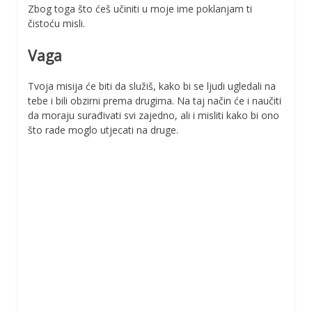
Zbog toga što ćeš učiniti u moje ime poklanjam ti
čistoću misli.
Vaga
Tvoja misija će biti da služiš, kako bi se ljudi ugledali na
tebe i bili obzirni prema drugima. Na taj način će i naučiti
da moraju surađivati svi zajedno, ali i misliti kako bi ono
što rade moglo utjecati na druge.