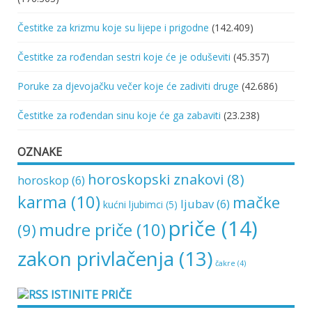
Čestitke za krizmu koje su lijepe i prigodne
(142.409)
Čestitke za rođendan sestri koje će je oduševiti
(45.357)
Poruke za djevojačku večer koje će zadiviti druge
(42.686)
Čestitke za rođendan sinu koje će ga zabaviti
(23.238)
OZNAKE
horoskopski znakovi
(8)
horoskop
(6)
karma
(10)
mačke
ljubav
(6)
kućni ljubimci
(5)
priče
(14)
mudre priče
(10)
(9)
zakon privlačenja
(13)
čakre
(4)
ISTINITE PRIČE