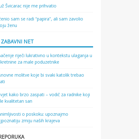
ž Švicarac nije me prihvatio
enio sam se radi “papira”, ali sam zavolio
oju ženu
ZABAVNI NET
ačenje riječi lukrativno u kontekstu ulaganja u
kretnine za male poduzetnike
novne molitve koje bi svaki katolik trebao
ati
vjet kako brzo zaspati – vodič za radnike koji
le kvalitetan san
nimljivosti o poskoku: upoznajmo
jpoznatiju zmiju naših krajeva
REPORUKA