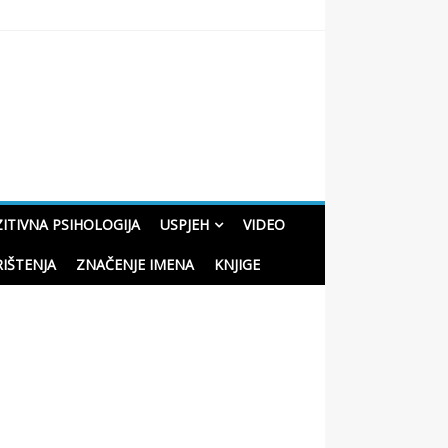
oučne priče o životu
ITIVNA PSIHOLOGIJA
USPJEH
VIDEO
RIŠTENJA
ZNAČENJE IMENA
KNJIGE