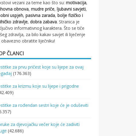
kstovi vezani za teme kao što su:
motivacija
,
uhovna obnova
,
mudre priče
,
ljubavni savjeti
,
obni uspjeh
,
pasivna zarada
,
bolje fizičko i
ihičko zdravlje
,
dobra zabava
. Stranica je
ključivo informativnog karaktera. Što se tiče
šeg zdravlja, za bilo kakav savjet ili liječenje
 obavezno obratite liječniku!
OP ČLANCI
stitke za prvu pričest koje su lijepe za ovaj
ogađaj
(176.363)
stitke za krizmu koje su lijepe i prigodne
42.409)
stitke za rođendan sestri koje će je oduševiti
5.357)
ruke za djevojačku večer koje će zadiviti
ruge
(42.686)