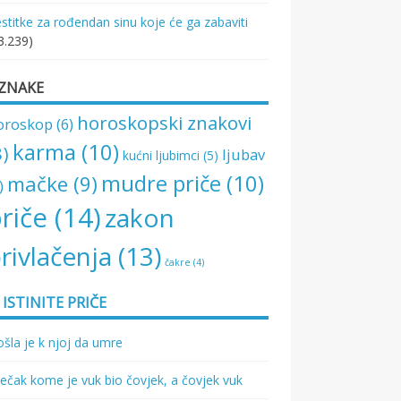
stitke za rođendan sinu koje će ga zabaviti
3.239)
ZNAKE
horoskopski znakovi
oroskop
(6)
karma
(10)
8)
ljubav
kućni ljubimci
(5)
mudre priče
(10)
mačke
(9)
)
riče
(14)
zakon
rivlačenja
(13)
čakre
(4)
ISTINITE PRIČE
šla je k njoj da umre
ečak kome je vuk bio čovjek, a čovjek vuk