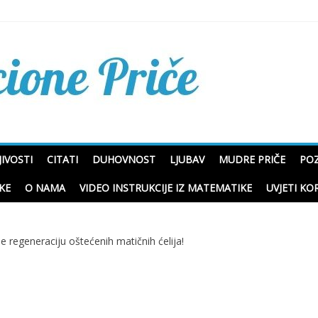
Mudre priče o životu i p
IVOSTI
CITATI
DUHOVNOST
LJUBAV
MUDRE PRIČE
POZ
KE
O NAMA
VIDEO INSTRUKCIJE IZ MATEMATIKE
UVJETI KO
 regeneraciju oštećenih matičnih ćelija!