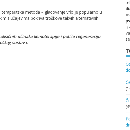
te
d
terapeutska metoda – gladovanje vrlo je popularno u
os
im slučajevima pokriva troškove takvih alternativnih
ps
is
va
toksičnih učinaka kemoterapije i potiče regeneraciju
se
oškog sustava.
T
Če
d
Če
(1
Če
(4
Po
d