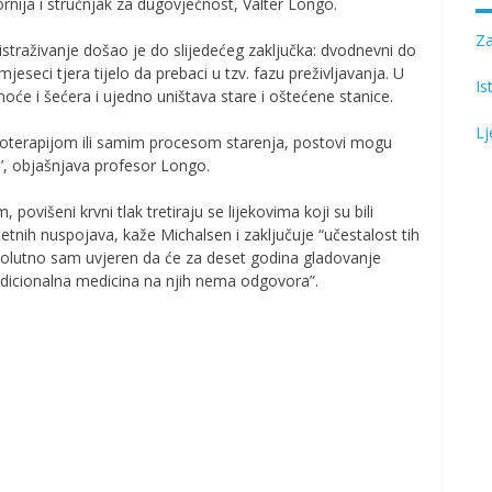
ornija i stručnjak za dugovječnost, Valter Longo.
Z
straživanje došao je do slijedećeg zaključka: dvodnevni do
jeseci tjera tijelo da prebaci u tzv. fazu preživljavanja. U
Is
će i šećera i ujedno uništava stare i oštećene stanice.
Lj
moterapijom ili samim procesom starenja, postovi mogu
e’, objašnjava profesor Longo.
 povišeni krvni tlak tretiraju se lijekovima koji su bili
tetnih nuspojava, kaže Michalsen i zaključuje “učestalost tih
apsolutno sam uvjeren da će za deset godina gladovanje
adicionalna medicina na njih nema odgovora”.