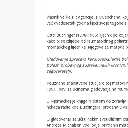
Vlasnik velike PR agencije iz Muenchena, koj
već dvadesetak godina liječi svoje tegobe 
Otto Buchinger (1878-1966) liječnik po koje
kako bi se izliječio od reumatoidnog poliart
mornaričkog liječnika. Njegova se metoda pr
Gladovanje sprečava kardiovaskularne bole
bolesti probavnog sustava, nekih kroničnih 
zagovaratelji.
Pouzdane znanstvene studije o toj metodi ni
1991., bavi se učincima gladovanja na reumat
U Njemačkoj je knjiga “Postom do zdravlja i
nekada radio kod Buchingera, prodana u viš
O gladovanju se uči u nekim sveučilišnim cen
Andreas Michalsen vodi odjel prirodnih meto