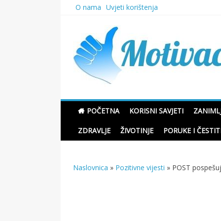
Skip
O nama
Uvjeti korištenja
to
content
Motivacione Priče
POČETNA
KORISNI SAVJETI
ZANIMLJ
ZDRAVLJE
ŽIVOTINJE
PORUKE I ČESTIT
Naslovnica
»
Pozitivne vijesti
»
POST pospešuje