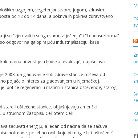
Mu
kološkim uzgojem, vegeterijanstvom, jogom, zdravim
posta od 12 do 14 dana, a pokriva ih pokriva zdravstveno
Ož
sv
koji su “vjerovali u snagu samoizliječenja” i “Lebensreforma”
bio odgovor na galopirajuću industrijalizaciju, kaže
Zn
alorijama novost je u ljudskoj evoluciji”, objašnjava.
ne
je 2008. da gladovanje štiti zdrave stanice miševa od
Os
atno pojačalo interes za gladovanjem u Njemačkoj.
zn
nje potiče regeneraciju matičnih stanica oštećenog, starog
Sa
že
i stare i oštećene stanice, objašnjavaju američki
nu u stručnom časopisu Cell Stem Cell.
Za
na
ava sačuvati energiju, a jedan od načina da se sačuva
e nisu potrebne, posebno onih koje bi mogle biti oštećene’,
P