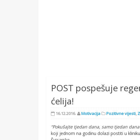
POST pospešuje regen
ćelija!
16.12.2016.
Motivacija
Pozitivne vijesti
,
Z
“Pokušajte tjedan dana, samo tjedan dana i 
koji jednom na godinu dolazi postiti u klini
Švicarske.