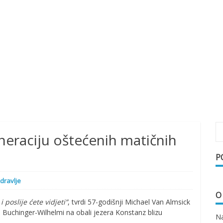
eraciju oštećenih matičnih
P
dravlje
O
poslije ćete vidjeti”
, tvrdi 57-godišnji Michael Van Almsick
ku Buchinger-Wilhelmi na obali jezera Konstanz blizu
Na