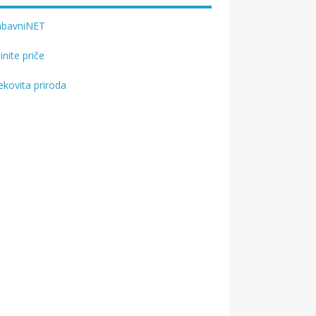
abavniNET
tinite priče
ekovita priroda