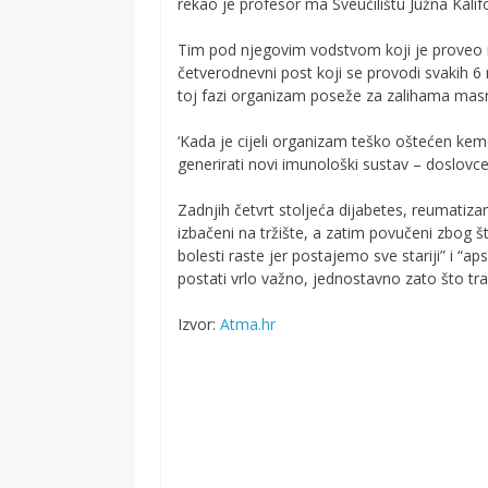
rekao je profesor ma Sveučilištu Južna Kalif
Tim pod njegovim vodstvom koji je proveo i
četverodnevni post koji se provodi svakih 6 m
toj fazi organizam poseže za zalihama masno
‘Kada je cijeli organizam teško oštećen ke
generirati novi imunološki sustav – doslovc
Zadnjih četvrt stoljeća dijabetes, reumatizam,
izbačeni na tržište, a zatim povučeni zbog š
bolesti raste jer postajemo sve stariji” i “
postati vrlo važno, jednostavno zato što tr
Izvor:
Atma.hr