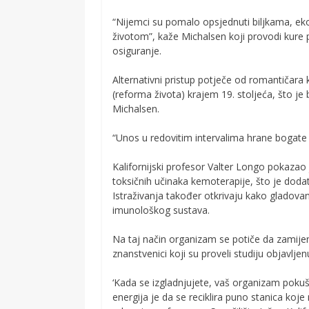
“Nijemci su pomalo opsjednuti biljkama, e
životom”, kaže Michalsen koji provodi kure 
osiguranje.
Alternativni pristup potječe od romantičara 
(reforma života) krajem 19. stoljeća, što je 
Michalsen.
“Unos u redovitim intervalima hrane bogate k
Kalifornijski profesor Valter Longo pokazao 
toksičnih učinaka kemoterapije, što je dod
Istraživanja također otkrivaju kako gladova
imunološkog sustava.
Na taj način organizam se potiče da zamijen
znanstvenici koji su proveli studiju objavlje
‘Kada se izgladnjujete, vaš organizam pokuš
energija je da se reciklira puno stanica koj