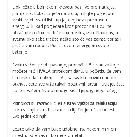
Dok ležite u bolničkom krevetu pažljivo promatrajte,
primjerice, buket cvijeća na stolu, milujte pogledom
svaki cvijet, svaki list i upijajte njihovu prekrasnu
energiju. Ili, kad pogledate kroz prozor na ulicu, ne
obraćajte pažnju na loše vrijeme ili gužvu. Naprotiv, u
svemu oko sebe tražite nešto što će vas zainteresirati i
pružiti vam radost. Punite ovom energijom svoje
baterije.
Svaku večer, pred spavanje, pronađite 5 stvari za koje
možete reći
HVALA
proteklom danu. U početku će vam
biti teško da ih otkrijete. Ali, sa svakim novim danom
otkrivat ćete sve više takvih pozitivnih stvari i uvidjet ćete
da je u vašem životu mnogo više lijepog, nego lošeg.
Psiholozi su razradili cijeli sustav
vježbi za relaksaciju
i
dokazali njihovu efektivnost u liječenju teških bolesti.
Evo jedne od njih:
Lezite tako da vam bude udobno. Na nekom mirnom
mjestu, gdje vas nitko neće ometati.