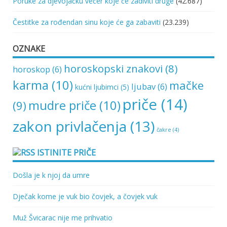
Poruke za djevojačku večer koje će zadiviti druge
(42.687)
Čestitke za rođendan sinu koje će ga zabaviti
(23.239)
OZNAKE
horoskopski znakovi
(8)
horoskop
(6)
karma
(10)
mačke
ljubav
(6)
kućni ljubimci
(5)
priče
(14)
mudre priče
(10)
(9)
zakon privlačenja
(13)
čakre
(4)
ISTINITE PRIČE
Došla je k njoj da umre
Dječak kome je vuk bio čovjek, a čovjek vuk
Muž Švicarac nije me prihvatio