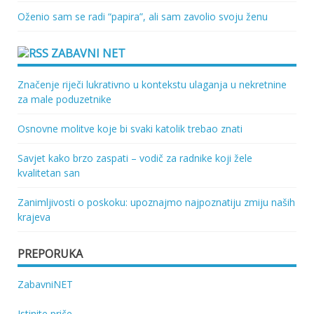
Oženio sam se radi “papira”, ali sam zavolio svoju ženu
ZABAVNI NET
Značenje riječi lukrativno u kontekstu ulaganja u nekretnine
za male poduzetnike
Osnovne molitve koje bi svaki katolik trebao znati
Savjet kako brzo zaspati – vodič za radnike koji žele
kvalitetan san
Zanimljivosti o poskoku: upoznajmo najpoznatiju zmiju naših
krajeva
PREPORUKA
ZabavniNET
Istinite priče