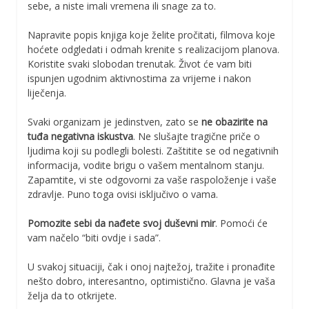
sebe, a niste imali vremena ili snage za to.
Napravite popis knjiga koje želite pročitati, filmova koje
hoćete odgledati i odmah krenite s realizacijom planova.
Koristite svaki slobodan trenutak. Život će vam biti
ispunjen ugodnim aktivnostima za vrijeme i nakon
liječenja.
Svaki organizam je jedinstven, zato se
ne obazirite na
tuđa negativna iskustva
. Ne slušajte tragične priče o
ljudima koji su podlegli bolesti. Zaštitite se od negativnih
informacija, vodite brigu o vašem mentalnom stanju.
Zapamtite, vi ste odgovorni za vaše raspoloženje i vaše
zdravlje. Puno toga ovisi isključivo o vama.
Pomozite sebi da nađete svoj duševni mir
. Pomoći će
vam načelo “biti ovdje i sada”.
U svakoj situaciji, čak i onoj najtežoj, tražite i pronađite
nešto dobro, interesantno, optimistično. Glavna je vaša
želja da to otkrijete.