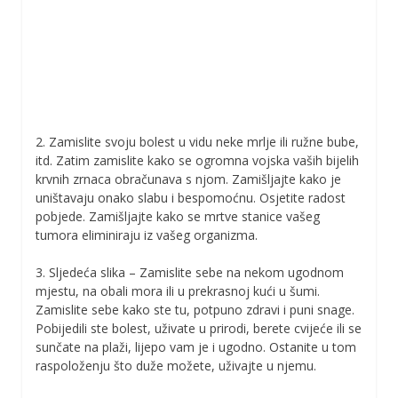
2. Zamislite svoju bolest u vidu neke mrlje ili ružne bube,
itd. Zatim zamislite kako se ogromna vojska vaših bijelih
krvnih zrnaca obračunava s njom. Zamišljajte kako je
uništavaju onako slabu i bespomoćnu. Osjetite radost
pobjede. Zamišljajte kako se mrtve stanice vašeg
tumora eliminiraju iz vašeg organizma.
3. Sljedeća slika – Zamislite sebe na nekom ugodnom
mjestu, na obali mora ili u prekrasnoj kući u šumi.
Zamislite sebe kako ste tu, potpuno zdravi i puni snage.
Pobijedili ste bolest, uživate u prirodi, berete cvijeće ili se
sunčate na plaži, lijepo vam je i ugodno. Ostanite u tom
raspoloženju što duže možete, uživajte u njemu.