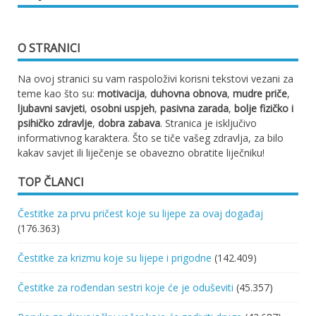
O STRANICI
Na ovoj stranici su vam raspoloživi korisni tekstovi vezani za
teme kao što su:
motivacija
,
duhovna obnova
,
mudre priče
,
ljubavni savjeti
,
osobni uspjeh
,
pasivna zarada
,
bolje fizičko i
psihičko zdravlje
,
dobra zabava
. Stranica je isključivo
informativnog karaktera. Što se tiče vašeg zdravlja, za bilo
kakav savjet ili liječenje se obavezno obratite liječniku!
TOP ČLANCI
Čestitke za prvu pričest koje su lijepe za ovaj događaj
(176.363)
Čestitke za krizmu koje su lijepe i prigodne
(142.409)
Čestitke za rođendan sestri koje će je oduševiti
(45.357)