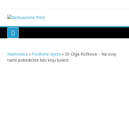
Skip
to
content
Motivacione Priče
Mudre priče o životu i poučne priče o životu
Naslovnica
»
Pozitivne vijesti
»
Dr Olga Rožkova – Na ovaj
način pobedićete bilo koju bolest: