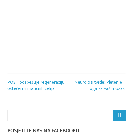
POST pospešuje regeneraciju
Neurolozi tvrde: Pletenje –
Navigacija
oštećenih matičnih ćelija!
joga za vaš mozak!
objava
POSJETITE NAS NA FACEBOOKU