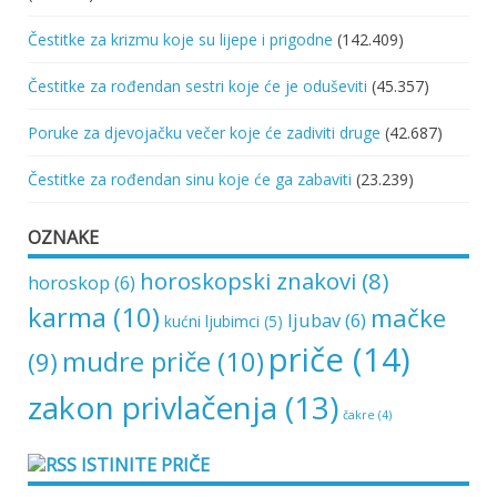
Čestitke za krizmu koje su lijepe i prigodne
(142.409)
Čestitke za rođendan sestri koje će je oduševiti
(45.357)
Poruke za djevojačku večer koje će zadiviti druge
(42.687)
Čestitke za rođendan sinu koje će ga zabaviti
(23.239)
OZNAKE
horoskopski znakovi
(8)
horoskop
(6)
karma
(10)
mačke
ljubav
(6)
kućni ljubimci
(5)
priče
(14)
mudre priče
(10)
(9)
zakon privlačenja
(13)
čakre
(4)
ISTINITE PRIČE