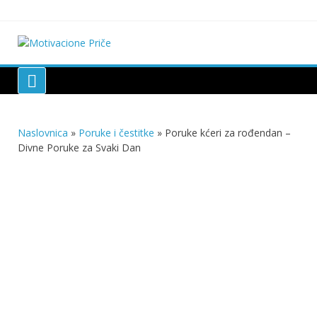
Skip
to
content
Motivacione Priče
Mudre priče o životu i poučne priče o životu
Naslovnica
»
Poruke i čestitke
»
Poruke kćeri za rođendan –
Divne Poruke za Svaki Dan