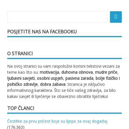
POSJETITE NAS NA FACEBOOKU
O STRANICI
Na ovoj stranici su vam raspoloživi korisni tekstovi vezani za
teme kao što su:
motivacija
,
duhovna obnova
,
mudre priče
,
ljubavni savjeti
,
osobni uspjeh
,
pasivna zarada
,
bolje fizičko i
psihičko zdravlje
,
dobra zabava
. Stranica je isključivo
informativnog karaktera. Što se tiče vašeg zdravlja, za bilo
kakav savjet ili liječenje se obavezno obratite liječniku!
TOP ČLANCI
Čestitke za prvu pričest koje su lijepe za ovaj događaj
(176.363)