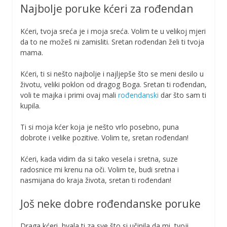
Najbolje poruke kćeri za rođendan
Kćeri, tvoja sreća je i moja sreća. Volim te u velikoj mjeri
da to ne možeš ni zamisliti. Sretan rođendan želi ti tvoja
mama.
Kćeri, ti si nešto najbolje i najljepše što se meni desilo u
životu, veliki poklon od dragog Boga. Sretan ti rođendan,
voli te majka i primi ovaj mali
rođendanski
dar što sam ti
kupila.
Ti si moja kćer koja je nešto vrlo posebno, puna
dobrote i velike pozitive. Volim te, sretan rođendan!
Kćeri, kada vidim da si tako vesela i sretna, suze
radosnice mi krenu na oči. Volim te, budi sretna i
nasmijana do kraja života, sretan ti rođendan!
Još neke dobre rođendanske poruke
Draga kćeri, hvala ti za sve što si učinila da mi, tvoji