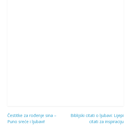
Čestitke za rođenje sina –
Biblijski citati o ljubavi: Lijepi
Navigacija
Puno sreće i ljubavi!
citati za inspiraciju
objava