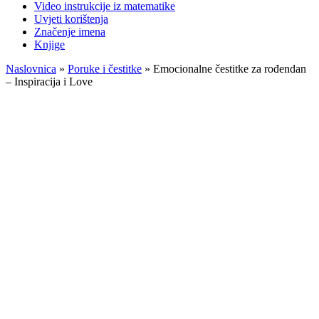
Video instrukcije iz matematike
Uvjeti korištenja
Značenje imena
Knjige
Naslovnica
»
Poruke i čestitke
»
Emocionalne čestitke za rođendan
– Inspiracija i Love