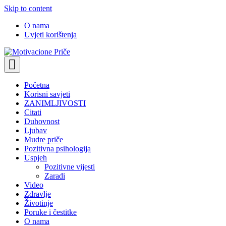
Skip to content
O nama
Uvjeti korištenja
Motivacione Priče
Mudre priče o životu i poučne priče o životu
Početna
Korisni savjeti
ZANIMLJIVOSTI
Citati
Duhovnost
Ljubav
Mudre priče
Pozitivna psihologija
Uspjeh
Pozitivne vijesti
Zaradi
Video
Zdravlje
Životinje
Poruke i čestitke
O nama