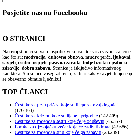
Posjetite nas na Facebooku
O STRANICI
Na ovoj stranici su vam raspoloživi korisni tekstovi vezani za teme
kao što su:
motivacija
,
duhovna obnova
,
mudre priče
,
ljubavni
savjeti
,
osobni uspjeh
,
pasivna zarada
,
bolje fizičko i psihičko
zdravlje
,
dobra zabava
. Stranica je isključivo informativnog
karaktera. Što se tiče vašeg zdravlja, za bilo kakav savjet ili liječenje
se obavezno obratite liječniku!
TOP ČLANCI
Čestitke za prvu pričest koje su lijepe za ovaj događaj
(176.363)
Čestitke za krizmu koje su lijepe i prigodne
(142.409)
Čestitke za rođendan sestri koje će je oduševiti
(45.357)
Poruke za djevojačku večer koje će zadiviti druge
(42.686)
Čestitke za rođendan sinu koje će ga zabaviti
(23.239)