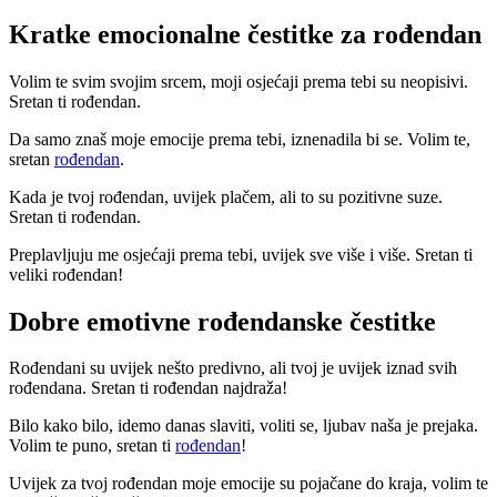
Kratke emocionalne čestitke za rođendan
Volim te svim svojim srcem, moji osjećaji prema tebi su neopisivi.
Sretan ti rođendan.
Da samo znaš moje emocije prema tebi, iznenadila bi se. Volim te,
sretan
rođendan
.
Kada je tvoj rođendan, uvijek plačem, ali to su pozitivne suze.
Sretan ti rođendan.
Preplavljuju me osjećaji prema tebi, uvijek sve više i više. Sretan ti
veliki rođendan!
Dobre emotivne rođendanske čestitke
Rođendani su uvijek nešto predivno, ali tvoj je uvijek iznad svih
rođendana. Sretan ti rođendan najdraža!
Bilo kako bilo, idemo danas slaviti, voliti se, ljubav naša je prejaka.
Volim te puno, sretan ti
rođendan
!
Uvijek za tvoj rođendan moje emocije su pojačane do kraja, volim te