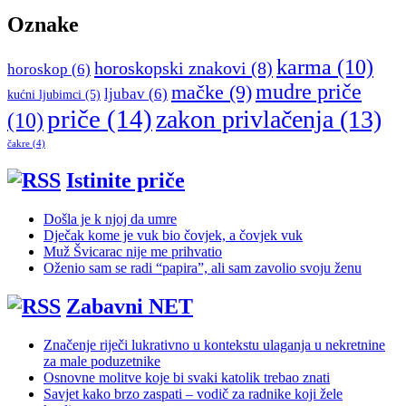
Oznake
karma
(10)
horoskopski znakovi
(8)
horoskop
(6)
mudre priče
mačke
(9)
ljubav
(6)
kućni ljubimci
(5)
priče
(14)
zakon privlačenja
(13)
(10)
čakre
(4)
Istinite priče
Došla je k njoj da umre
Dječak kome je vuk bio čovjek, a čovjek vuk
Muž Švicarac nije me prihvatio
Oženio sam se radi “papira”, ali sam zavolio svoju ženu
Zabavni NET
Značenje riječi lukrativno u kontekstu ulaganja u nekretnine
za male poduzetnike
Osnovne molitve koje bi svaki katolik trebao znati
Savjet kako brzo zaspati – vodič za radnike koji žele