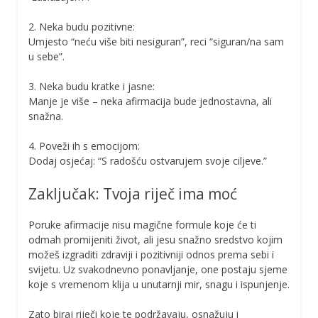
2. Neka budu pozitivne:
Umjesto “neću više biti nesiguran”, reci “siguran/na sam
u sebe”.
3. Neka budu kratke i jasne:
Manje je više – neka afirmacija bude jednostavna, ali
snažna.
4. Poveži ih s emocijom:
Dodaj osjećaj: “S radošću ostvarujem svoje ciljeve.”
Zaključak: Tvoja riječ ima moć
Poruke afirmacije nisu magične formule koje će ti
odmah promijeniti život, ali jesu snažno sredstvo kojim
možeš izgraditi zdraviji i pozitivniji odnos prema sebi i
svijetu. Uz svakodnevno ponavljanje, one postaju sjeme
koje s vremenom klija u unutarnji mir, snagu i ispunjenje.
Zato biraj riječi koje te podržavaju, osnažuju i