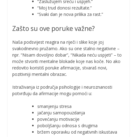
“Zaslužujem sreću i uspjeh.”
“Moj trud donosi rezultate.”
“Svaki dan je nova prilika za rast.”
Zašto su ove poruke važne?
Naša podsvijest reagira na riječi i slike koje joj
svakodnevno pružamo. Ako su one stalno negativne –
npr. “Nisam dovoljno dobar”, “Nikada neću uspjeti” – to
može stvoriti mentalne blokade koje nas koče. No ako
redovito koristiš poruke afirmacije, stvaraš novi,
pozitivniji mentalni obrazac.
Istraživanja iz područja psihologije i neuroznanosti
potvrđuju da afirmacije mogu pomoći u:
smanjenju stresa
jačanju samopouzdanja
povećanju motivacije
poboljšanju odnosa s drugima
bržem oporavku od negativnih iskustava