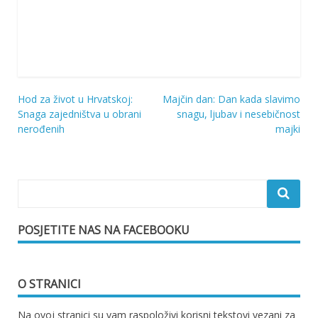
Hod za život u Hrvatskoj:
Majčin dan: Dan kada slavimo
Navigacija
Snaga zajedništva u obrani
snagu, ljubav i nesebičnost
nerođenih
majki
objava
POSJETITE NAS NA FACEBOOKU
O STRANICI
Na ovoj stranici su vam raspoloživi korisni tekstovi vezani za