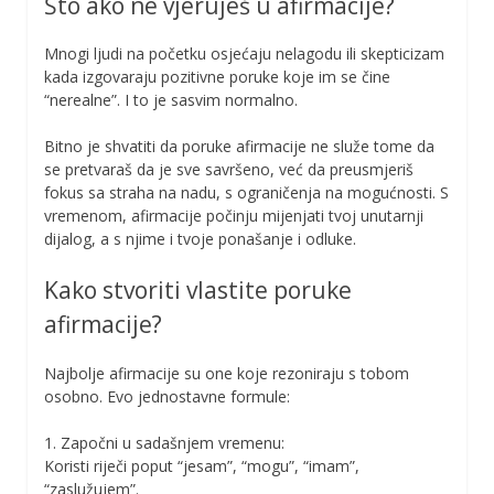
Što ako ne vjeruješ u afirmacije?
Mnogi ljudi na početku osjećaju nelagodu ili skepticizam
kada izgovaraju pozitivne poruke koje im se čine
“nerealne”. I to je sasvim normalno.
Bitno je shvatiti da poruke afirmacije ne služe tome da
se pretvaraš da je sve savršeno, već da preusmjeriš
fokus sa straha na nadu, s ograničenja na mogućnosti. S
vremenom, afirmacije počinju mijenjati tvoj unutarnji
dijalog, a s njime i tvoje ponašanje i odluke.
Kako stvoriti vlastite poruke
afirmacije?
Najbolje afirmacije su one koje rezoniraju s tobom
osobno. Evo jednostavne formule:
1. Započni u sadašnjem vremenu:
Koristi riječi poput “jesam”, “mogu”, “imam”,
“zaslužujem”.