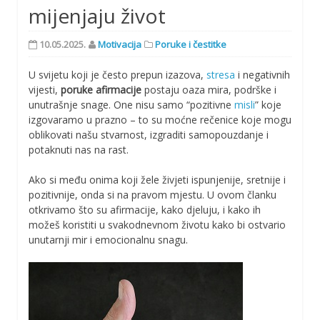
mijenjaju život
10.05.2025.
Motivacija
Poruke i čestitke
U svijetu koji je često prepun izazova,
stresa
i negativnih
vijesti,
poruke afirmacije
postaju oaza mira, podrške i
unutrašnje snage. One nisu samo “pozitivne
misli
” koje
izgovaramo u prazno – to su moćne rečenice koje mogu
oblikovati našu stvarnost, izgraditi samopouzdanje i
potaknuti nas na rast.
Ako si među onima koji žele živjeti ispunjenije, sretnije i
pozitivnije, onda si na pravom mjestu. U ovom članku
otkrivamo što su afirmacije, kako djeluju, i kako ih
možeš koristiti u svakodnevnom životu kako bi ostvario
unutarnji mir i emocionalnu snagu.