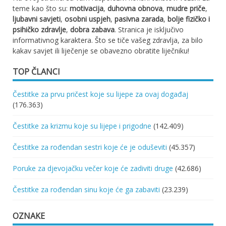
teme kao što su:
motivacija
,
duhovna obnova
,
mudre priče
,
ljubavni savjeti
,
osobni uspjeh
,
pasivna zarada
,
bolje fizičko i
psihičko zdravlje
,
dobra zabava
. Stranica je isključivo
informativnog karaktera. Što se tiče vašeg zdravlja, za bilo
kakav savjet ili liječenje se obavezno obratite liječniku!
TOP ČLANCI
Čestitke za prvu pričest koje su lijepe za ovaj događaj
(176.363)
Čestitke za krizmu koje su lijepe i prigodne
(142.409)
Čestitke za rođendan sestri koje će je oduševiti
(45.357)
Poruke za djevojačku večer koje će zadiviti druge
(42.686)
Čestitke za rođendan sinu koje će ga zabaviti
(23.239)
OZNAKE