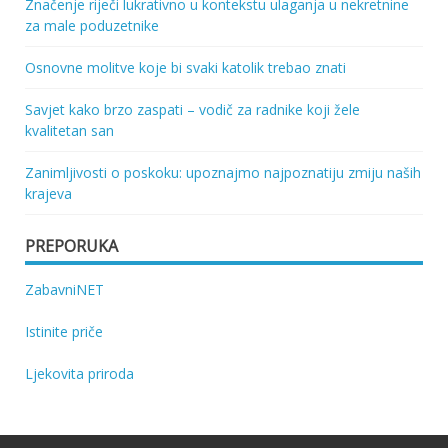
Značenje riječi lukrativno u kontekstu ulaganja u nekretnine
za male poduzetnike
Osnovne molitve koje bi svaki katolik trebao znati
Savjet kako brzo zaspati – vodič za radnike koji žele
kvalitetan san
Zanimljivosti o poskoku: upoznajmo najpoznatiju zmiju naših
krajeva
PREPORUKA
ZabavniNET
Istinite priče
Ljekovita priroda