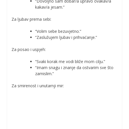
“Dovoljno sam dobar/a upravo ovakav/a
kakav/a jesam.”
Za ljubav prema sebi:
“Volim sebe bezuvjetno.”
“Zaslužujem ljubav i prihvaćanje.”
Za posao i uspjeh:
“Svaki korak me vodi bliže mom cilju.”
“Imam snagu i znanje da ostvarim sve što
zamislim.”
Za smirenost i unutarnji mir: