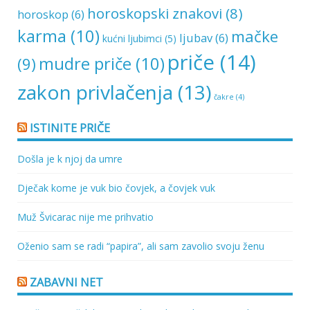
horoskopski znakovi
(8)
horoskop
(6)
karma
(10)
mačke
ljubav
(6)
kućni ljubimci
(5)
priče
(14)
mudre priče
(10)
(9)
zakon privlačenja
(13)
čakre
(4)
ISTINITE PRIČE
Došla je k njoj da umre
Dječak kome je vuk bio čovjek, a čovjek vuk
Muž Švicarac nije me prihvatio
Oženio sam se radi “papira”, ali sam zavolio svoju ženu
ZABAVNI NET