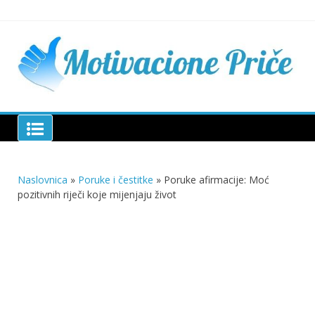
Skip
to
content
Mu
pri
živo
pou
pri
Motivacione Priče
živ
Naslovnica
»
Poruke i čestitke
»
Poruke afirmacije: Moć
pozitivnih riječi koje mijenjaju život