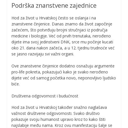
Podrška znanstvene zajednice
Hod za život u Hrvatskoj često se oslanja i na
znanstvene činjenice. Danas znamo da život započinje
začećem, što potvrđuju brojni stručnjaci iz područja
medicine i biologije. Već od prvih trenutaka, nerođeno
dijete ima svoj jedinstveni DNK, srce mu počinje kucati
oko 21. dana nakon začeća, a u 12. tjednu trudnoće već
se jasno razvijaju svi važni organi.
Ove znanstvene činjenice dodatno osnažuju argumente
pro-life pokreta, pokazujući kako je svako nerođeno
dijete već od samog početka novo, neponovljivo ljudsko
biće.
Društvena odgovornost i budućnost
Hod za život u Hrvatskoj također snažno naglašava
važnost društvene odgovornosti. Svako društvo
pokazuje svoju humanost upravo kroz to kako štiti
najslabije među nama. Kroz ovu manifestaciju šalje se