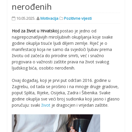
nerođenih
10.05.2025.
Motivacija
Pozitivne vijesti
Hod za život u Hrvatskoj
postao je jedno od
najprepoznatljivijih miroljubivih okupljanja koje svake
godine okuplja tisuće ljudi diljem zemlje. Riječ je o
manifestaciji koja ne samo da svjedoči ljubav prema
životu od začeća do prirodne smrti, već i snažno
progovara o važnosti zaštite prava na život svakog
ljudskog bića, osobito nerođenih.
Ovaj događaj, koji je prvi put održan 2016. godine u
Zagrebu, od tada se proširio i na mnoge druge gradove,
poput Splita, Rijeke, Osijeka, Zadra i Šibenika. Svake
godine okuplja sve veći broj sudionika koji jasno i glasno
poručuju: svaki
život
je dragocjen i vrijedan zaštite.