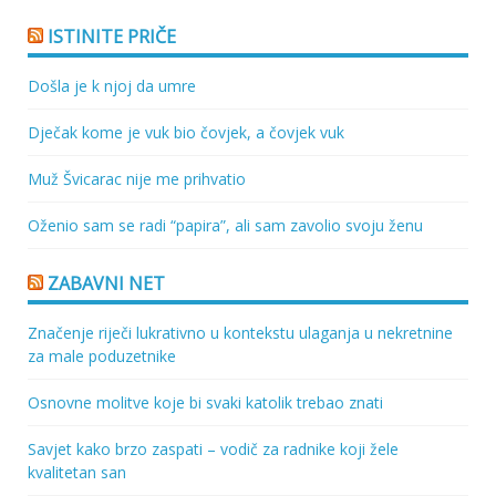
ISTINITE PRIČE
Došla je k njoj da umre
Dječak kome je vuk bio čovjek, a čovjek vuk
Muž Švicarac nije me prihvatio
Oženio sam se radi “papira”, ali sam zavolio svoju ženu
ZABAVNI NET
Značenje riječi lukrativno u kontekstu ulaganja u nekretnine
za male poduzetnike
Osnovne molitve koje bi svaki katolik trebao znati
Savjet kako brzo zaspati – vodič za radnike koji žele
kvalitetan san