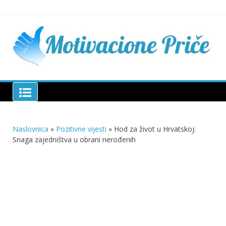
Skip
to
content
Mu
pri
živo
pou
pri
Motivacione Priče
živ
Naslovnica
»
Pozitivne vijesti
»
Hod za život u Hrvatskoj:
Snaga zajedništva u obrani nerođenih