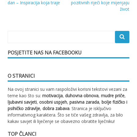
Navigacija
dan – Inspiracija koja traje
pozitivnih riječi koje mijenjaju
život
objava
POSJETITE NAS NA FACEBOOKU
O STRANICI
Na ovoj stranici su vam raspoloživi korisni tekstovi vezani za
teme kao što su:
motivacija
,
duhovna obnova
,
mudre priče
,
ljubavni savjeti
,
osobni uspjeh
,
pasivna zarada
,
bolje fizičko i
psihičko zdravlje
,
dobra zabava
. Stranica je isključivo
informativnog karaktera. Što se tiče vašeg zdravlja, za bilo
kakav savjet ili liječenje se obavezno obratite liječniku!
TOP ČLANCI