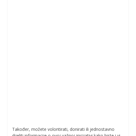
Također, možete volontirati, donirati ili jednostavno
dijeliti informacije o ovoj važnoj inicijativi kako biste i vi