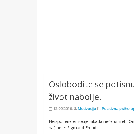
Oslobodite se potisnu
život nabolje.
13.09.2016.
Motivacija
Pozitivna psiholog
Neispoljene emocije nikada neće umreti. On
načine. ~ Sigmund Freud