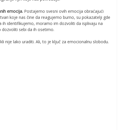
anih emocija.
Postajemo svesni ovih emocija obraćajući
stvari koje nas čine da reagujemo burno, su pokazatelji gde
h identifikujemo, moramo im dozvoliti da isplivaju na
dozvoliti sebi da ih osetimo.
i nije lako uraditi. Ali, to je ključ za emocionalnu slobodu.