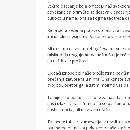
Većina osećanja koja ometaju naš svakodnev
povezane sa onim što se dešava u sadašnjost
duboko u nama, ona sa kojima tek treba da
Kada se ta sećanja podsvesno aktiviraju, sva
iracionalni i nesigurni. Postanemo van kont
Mi mislimo da znamo zbog čega reagujemo na
mislimo da reagujemo na nešto što je rečeno 
na naš bol iz prošlosti.
Okidači iznose bol naše prošlosti na površin
osećanja zatvorena u njima. Ona koriste sv
svoj bol, osetite ga, a zatim molimo vas da
To nije lako postići. Teško je za nas da pr
nas i izlaze iz nas. Znamo da se osećamo u
naših emocija, ali ne znamo zašto.
Taj nedostatak razumevanja je rezultat usl
ostanemo mirni i da pokažemo naše srećno 