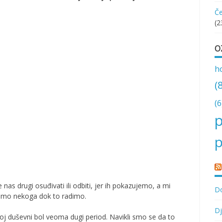
Če
(2
O
h
(
(6
p
p
as drugi osuđivati ili odbiti, jer ih pokazujemo, a mi
Do
rimo nekoga dok to radimo.
Dj
oj duševni bol veoma dugi period. Navikli smo se da to