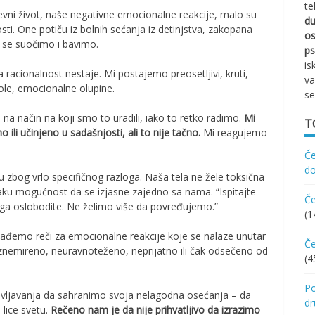
te
ni život, naše negativne emocionalne reakcije, malo su
d
i. One potiču iz bolnih sećanja iz detinjstva, zakopana
os
 se suočimo i bavimo.
ps
is
 racionalnost nestaje. Mi postajemo preosetljivi, kruti,
va
role, emocionalne olupine.
se
 način na koji smo to uradili, iako to retko radimo.
Mi
T
ili učinjeno u sadašnjosti, ali to nije tačno.
Mi reagujemo
Če
d
u zbog vrlo specifičnog razloga. Naša tela ne žele toksična
aku mogućnost da se izjasne zajedno sa nama. “Ispitajte
Če
 ga oslobodite. Ne želimo više da povređujemo.”
(1
onađemo reči za emocionalne reakcije koje se nalaze unutar
Če
znemireno, neuravnoteženo, neprijatno ili čak odsečeno od
(4
Po
ovljavanja da sahranimo svoja nelagodna osećanja – da
d
lice svetu.
Rečeno nam je da nije prihvatljivo da izrazimo