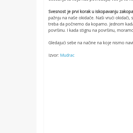
Svesnost je prvi korak u iskopavanju zakop
pažnju na naše okidače. Naši vrući okidači, 
treba da počnemo da kopamo. Jednom kada i
površinu. I kada stignu na površinu, moramo 
Gledajući sebe na načine na koje nismo navikl
Izvor:
Mudrac