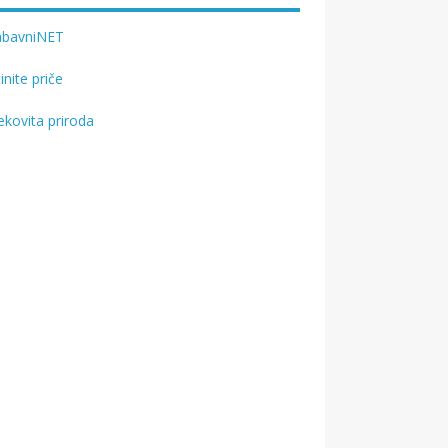
abavniNET
tinite priče
ekovita priroda