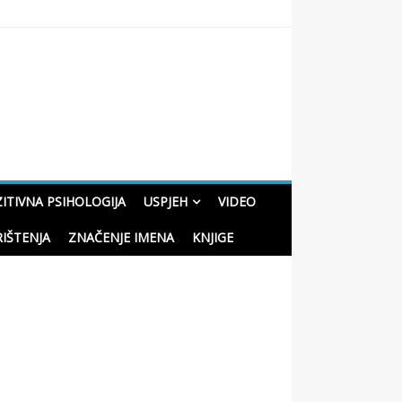
oučne priče o životu
ITIVNA PSIHOLOGIJA
USPJEH
VIDEO
RIŠTENJA
ZNAČENJE IMENA
KNJIGE