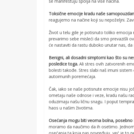
se manifestuju spolja na više načina.
Toksične emocije kradu naše samopouzdanj
reagujemo na načine koji su nepoželjni. Zavi
Život u telu gde je potisnuto toliko emocija 
prevarimo sebe misleći da smo prevazišli ov
će nastaviti da rastu duboko unutar nas, da 
Benigni, ali dosadni simptomi kao što su ne
posledice toga.
Ali stres ovih zatvorenih em
bolesti takođe. Stres slabi naš imuni sistem
autoimunih poremećaja.
Čak, iako se naše potisnute emocije nisu još
ometaju naše odnose i veze, kradu našu rado
oduzimaju našu ličnu snagu. I poput tempir
haos u našim životima.
Osećanja mogu biti veoma bolna, posebno ka
moramo da naučimo da ih osetimo. Jednom 
osećanja ta koja nas povređuju, već je to n