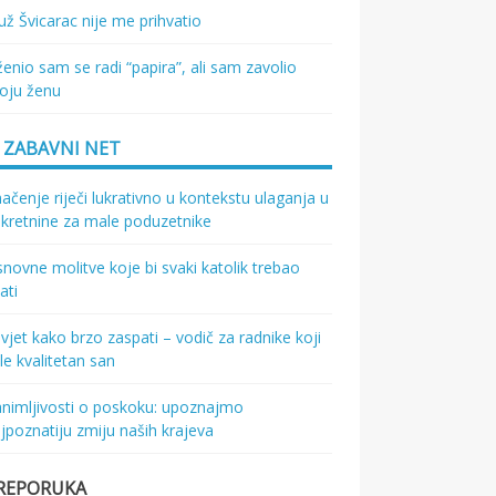
ž Švicarac nije me prihvatio
enio sam se radi “papira”, ali sam zavolio
oju ženu
ZABAVNI NET
ačenje riječi lukrativno u kontekstu ulaganja u
kretnine za male poduzetnike
novne molitve koje bi svaki katolik trebao
ati
vjet kako brzo zaspati – vodič za radnike koji
le kvalitetan san
nimljivosti o poskoku: upoznajmo
jpoznatiju zmiju naših krajeva
REPORUKA