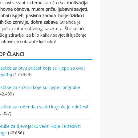
kstovi vezani za teme kao što su:
motivacija
,
uhovna obnova
,
mudre priče
,
ljubavni savjeti
,
obni uspjeh
,
pasivna zarada
,
bolje fizičko i
ihičko zdravlje
,
dobra zabava
. Stranica je
ključivo informativnog karaktera. Što se tiče
šeg zdravlja, za bilo kakav savjet ili liječenje
 obavezno obratite liječniku!
OP ČLANCI
stitke za prvu pričest koje su lijepe za ovaj
ogađaj
(176.363)
stitke za krizmu koje su lijepe i prigodne
42.409)
stitke za rođendan sestri koje će je oduševiti
5.357)
ruke za djevojačku večer koje će zadiviti
ruge
(42.686)