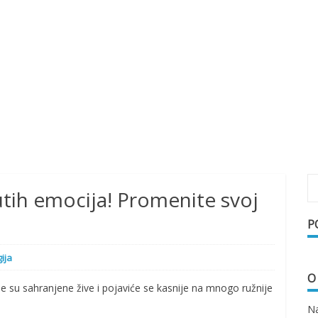
tih emocija! Promenite svoj
P
ija
O
e su sahranjene žive i pojaviće se kasnije na mnogo ružnije
Na