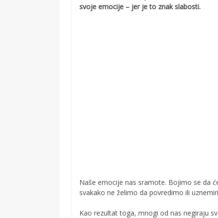
svoje emocije – jer je to znak slabosti.
Naše emocije nas sramote. Bojimo se da će n
svakako ne želimo da povredimo ili uznemi
Kao rezultat toga, mnogi od nas negiraju sv