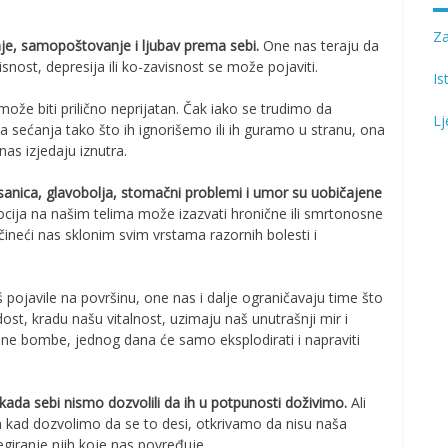
Z
e, samopoštovanje i ljubav prema sebi.
One nas teraju da
snost, depresija ili ko-zavisnost se može pojaviti.
Is
može biti prilično neprijatan. Čak iako se trudimo da
Lj
a sećanja tako što ih ignorišemo ili ih guramo u stranu, ona
nas izjedaju iznutra.
sanica, glavobolja, stomačni problemi i umor su uobičajene
ocija na našim telima može izazvati hronične ili smrtonosne
 čineći nas sklonim svim vrstama razornih bolesti i
 pojavile na površinu, one nas i dalje ograničavaju time što
st, kradu našu vitalnost, uzimaju naš unutrašnji mir i
ane bombe, jednog dana će samo eksplodirati i napraviti
da sebi nismo dozvolili da ih u potpunosti doživimo.
Ali
kad dozvolimo da se to desi, otkrivamo da nisu naša
egiranje njih koje nas povređuje.