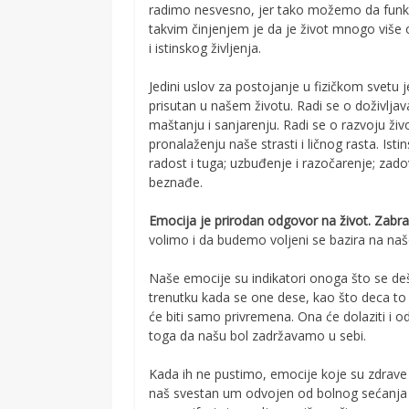
radimo nesvesno, jer tako možemo da fun
takvim činjenjem je da je život mnogo više 
i istinskog življenja.
Jedini uslov za postojanje u fizičkom svetu j
prisutan u našem životu. Radi se o doživljava
maštanju i sanjarenju. Radi se o razvoju ži
pronalaženju naše strasti i ličnog rasta. Isti
radost i tuga; uzbuđenje i razočarenje; zadovo
beznađe.
Emocija je prirodan odgovor na život. Zabranj
volimo i da budemo voljeni se bazira na na
Naše emocije su indikatori onoga što se de
trenutku kada se one dese, kao što deca to
će biti samo privremena. Ona će dolaziti i o
toga da našu bol zadržavamo u sebi.
Kada ih ne pustimo, emocije koje su zdrave po
naš svestan um odvojen od bolnog sećanja k