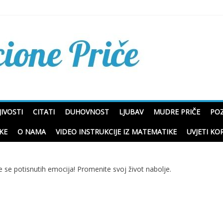
Mudre priče o životu i p
IVOSTI
CITATI
DUHOVNOST
LJUBAV
MUDRE PRIČE
POZ
KE
O NAMA
VIDEO INSTRUKCIJE IZ MATEMATIKE
UVJETI KO
 se potisnutih emocija! Promenite svoj život nabolje.