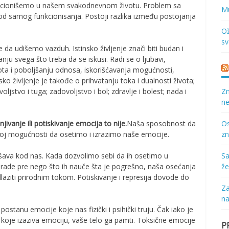
kcionišemo u našem svakodnevnom životu. Problem sa
Mu
od samog funkcionisanja. Postoji razlika između postojanja
Ož
sv
e da udišemo vazduh. Istinsko življenje znači biti budan i
nju svega što treba da se iskusi. Radi se o ljubavi,
vota i poboljšanju odnosa, iskorišćavanja mogućnosti,
nsko življenje je takođe o prihvatanju toka i dualnosti života;
ljstvo i tuga; zadovoljstvo i bol; zdravlje i bolest; nada i
Zn
ne
ivanje ili potiskivanje emocija to nije.
Naša sposobnost da
Os
šoj mogućnosti da osetimo i izrazimo naše emocije.
zn
šava kod nas. Kada dozvolimo sebi da ih osetimo u
Sa
 rade pre nego što ih nauče šta je pogrešno, naša osećanja
že
dlaziti prirodnim tokom. Potiskivanje i represija dovode do
Za
na
stanu emocije koje nas fizički i psihički truju. Čak iako je
oje izaziva emociju, vaše telo ga pamti. Toksične emocije
P