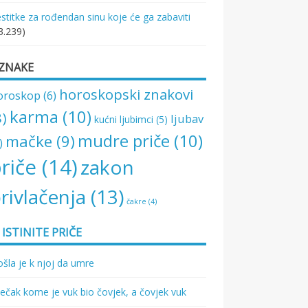
stitke za rođendan sinu koje će ga zabaviti
3.239)
ZNAKE
horoskopski znakovi
oroskop
(6)
karma
(10)
8)
ljubav
kućni ljubimci
(5)
mudre priče
(10)
mačke
(9)
)
riče
(14)
zakon
rivlačenja
(13)
čakre
(4)
ISTINITE PRIČE
šla je k njoj da umre
ečak kome je vuk bio čovjek, a čovjek vuk