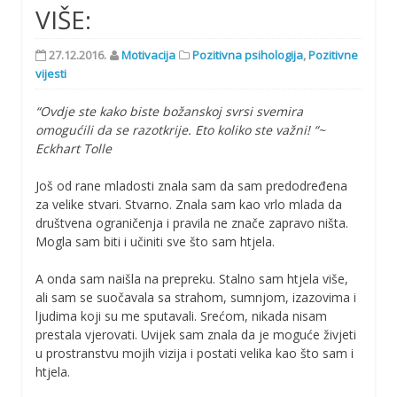
VIŠE:
27.12.2016.
Motivacija
Pozitivna psihologija
,
Pozitivne
vijesti
“Ovdje ste kako biste božanskoj svrsi svemira
omogućili da se razotkrije. Eto koliko ste važni! “~
Eckhart Tolle
Još od rane mladosti znala sam da sam predodređena
za velike stvari. Stvarno. Znala sam kao vrlo mlada da
društvena ograničenja i pravila ne znače zapravo ništa.
Mogla sam biti i učiniti sve što sam htjela.
A onda sam naišla na prepreku. Stalno sam htjela više,
ali sam se suočavala sa strahom, sumnjom, izazovima i
ljudima koji su me sputavali. Srećom, nikada nisam
prestala vjerovati. Uvijek sam znala da je moguće živjeti
u prostranstvu mojih vizija i postati velika kao što sam i
htjela.