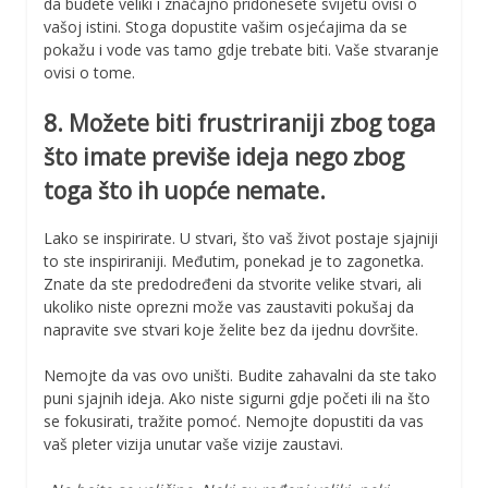
da budete veliki i značajno pridonesete svijetu ovisi o
vašoj istini. Stoga dopustite vašim osjećajima da se
pokažu i vode vas tamo gdje trebate biti. Vaše stvaranje
ovisi o tome.
8. Možete biti frustriraniji zbog toga
što imate previše ideja nego zbog
toga što ih uopće nemate.
Lako se inspirirate. U stvari, što vaš život postaje sjajniji
to ste inspiriraniji. Međutim, ponekad je to zagonetka.
Znate da ste predodređeni da stvorite velike stvari, ali
ukoliko niste oprezni može vas zaustaviti pokušaj da
napravite sve stvari koje želite bez da ijednu dovršite.
Nemojte da vas ovo uništi. Budite zahavalni da ste tako
puni sjajnih ideja. Ako niste sigurni gdje početi ili na što
se fokusirati, tražite pomoć. Nemojte dopustiti da vas
vaš pleter vizija unutar vaše vizije zaustavi.