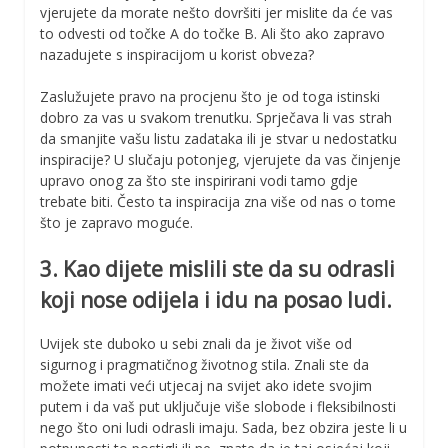
vjerujete da morate nešto dovršiti jer mislite da će vas
to odvesti od točke A do točke B. Ali što ako zapravo
nazadujete s inspiracijom u korist obveza?
Zaslužujete pravo na procjenu što je od toga istinski
dobro za vas u svakom trenutku. Sprječava li vas strah
da smanjite vašu listu zadataka ili je stvar u nedostatku
inspiracije? U slučaju potonjeg, vjerujete da vas činjenje
upravo onog za što ste inspirirani vodi tamo gdje
trebate biti. Često ta inspiracija zna više od nas o tome
što je zapravo moguće.
3. Kao dijete mislili ste da su odrasli
koji nose odijela i idu na posao ludi.
Uvijek ste duboko u sebi znali da je život više od
sigurnog i pragmatičnog životnog stila. Znali ste da
možete imati veći utjecaj na svijet ako idete svojim
putem i da vaš put uključuje više slobode i fleksibilnosti
nego što oni ludi odrasli imaju. Sada, bez obzira jeste li u