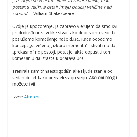
„
Ne bojte se veličine. Neki su rođeni veliki, neki
postanu veliki, a ostali imaju poticaj veličine nad
sobom
.“ – William Shakespeare
Ovdje je upozorenje, ja zapravo vjerujem da smo svi
predodređeni za velike stvari ako dopustimo sebi da
poslušamo komešanje naše duše. Kada odbacimo
koncept „savršenog izbora momenta“ i shvatimo da
„prekasno“ ne postoji, postaje lakše dopustiti tom
komešanju da izraste u očaravajuće.
Trenirala sam trinaestogodišnjake i ljude starije od
sedamdeset kako bi živjeli svoju viziju.
Ako oni mogu –
možete i vi!
Izvor:
Atma.hr