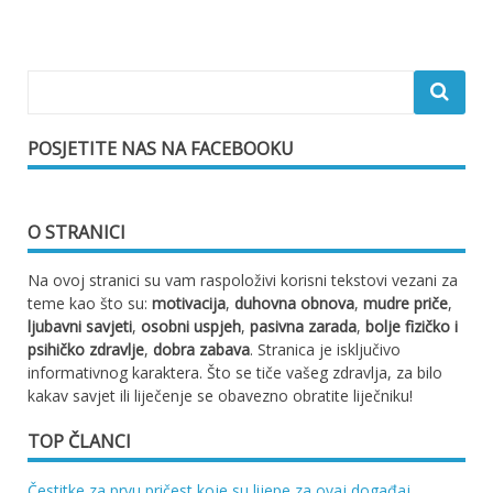
objava
POSJETITE NAS NA FACEBOOKU
O STRANICI
Na ovoj stranici su vam raspoloživi korisni tekstovi vezani za
teme kao što su:
motivacija
,
duhovna obnova
,
mudre priče
,
ljubavni savjeti
,
osobni uspjeh
,
pasivna zarada
,
bolje fizičko i
psihičko zdravlje
,
dobra zabava
. Stranica je isključivo
informativnog karaktera. Što se tiče vašeg zdravlja, za bilo
kakav savjet ili liječenje se obavezno obratite liječniku!
TOP ČLANCI
Čestitke za prvu pričest koje su lijepe za ovaj događaj