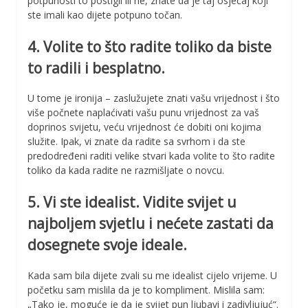
potpunosti to postigli ili ne, znate da je taj osjećaj koji
ste imali kao dijete potpuno točan.
4. Volite to što radite toliko da biste
to radili i besplatno.
U tome je ironija – zaslužujete znati vašu vrijednost i što
više počnete naplaćivati vašu punu vrijednost za vaš
doprinos svijetu, veću vrijednost će dobiti oni kojima
služite. Ipak, vi znate da radite sa svrhom i da ste
predodređeni raditi velike stvari kada volite to što radite
toliko da kada radite ne razmišljate o novcu.
5. Vi ste idealist. Vidite svijet u
najboljem svjetlu i nećete zastati da
dosegnete svoje ideale.
Kada sam bila dijete zvali su me idealist cijelo vrijeme. U
početku sam mislila da je to kompliment. Mislila sam:
„Tako je, moguće je da je svijet pun ljubavi i zadivljujuć“.