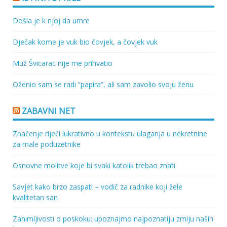
Došla je k njoj da umre
Dječak kome je vuk bio čovjek, a čovjek vuk
Muž Švicarac nije me prihvatio
Oženio sam se radi “papira”, ali sam zavolio svoju ženu
ZABAVNI NET
Značenje riječi lukrativno u kontekstu ulaganja u nekretnine
za male poduzetnike
Osnovne molitve koje bi svaki katolik trebao znati
Savjet kako brzo zaspati – vodič za radnike koji žele
kvalitetan san
Zanimljivosti o poskoku: upoznajmo najpoznatiju zmiju naših