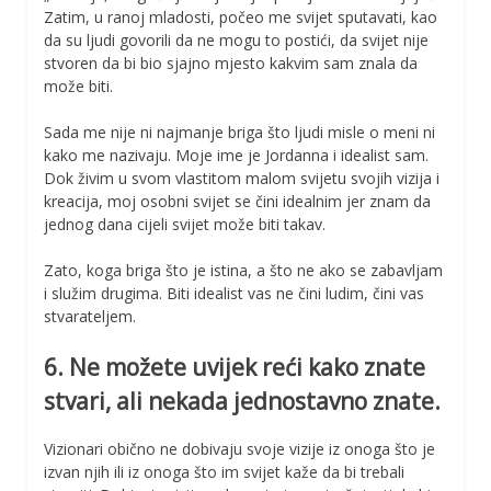
Zatim, u ranoj mladosti, počeo me svijet sputavati, kao
da su ljudi govorili da ne mogu to postići, da svijet nije
stvoren da bi bio sjajno mjesto kakvim sam znala da
može biti.
Sada me nije ni najmanje briga što ljudi misle o meni ni
kako me nazivaju. Moje ime je Jordanna i idealist sam.
Dok živim u svom vlastitom malom svijetu svojih vizija i
kreacija, moj osobni svijet se čini idealnim jer znam da
jednog dana cijeli svijet može biti takav.
Zato, koga briga što je istina, a što ne ako se zabavljam
i služim drugima. Biti idealist vas ne čini ludim, čini vas
stvarateljem.
6. Ne možete uvijek reći kako znate
stvari, ali nekada jednostavno znate.
Vizionari obično ne dobivaju svoje vizije iz onoga što je
izvan njih ili iz onoga što im svijet kaže da bi trebali