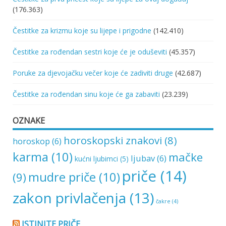
(176.363)
Čestitke za krizmu koje su lijepe i prigodne
(142.410)
Čestitke za rođendan sestri koje će je oduševiti
(45.357)
Poruke za djevojačku večer koje će zadiviti druge
(42.687)
Čestitke za rođendan sinu koje će ga zabaviti
(23.239)
OZNAKE
horoskopski znakovi
(8)
horoskop
(6)
karma
(10)
mačke
ljubav
(6)
kućni ljubimci
(5)
priče
(14)
mudre priče
(10)
(9)
zakon privlačenja
(13)
čakre
(4)
ISTINITE PRIČE