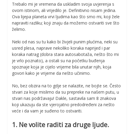
Trebalo mi je vremena da uskladim svoja uvjerenja s
ovom istinom, ali vrijedilo je. Definitivno nisam jedina.
Ova lijepa planeta vrvi ljudima kao što smo mi, koji žele
napraviti razliku; koji znaju da možemo ostvariti sve što
želimo.
Neki od nas su tu kako bi živjeli punim plućima, neki su
usred plesa, naprave nekoliko koraka naprijed i par
koraka natrag (dobra stara autosabotaža, nešto što mi
je vrlo poznato), a ostali su na početku buđenja
spoznaje koja je cijelo vrijeme bila unutar njih, koja
govori kako je vrijeme da nešto učinimo.
No, bez obzira na to gdje se nalazite, ne bojte se. Često
stvari za koje mislimo da su prepreke na našem putu, u
stvari nas podržavaju! Dakle, sastavila sam 8 znakova
koji ukazuju da ste vjerojatno predodređeni za nešto
veće i da vam je suđeno to ostvariti.
1. Ne volite raditi za druge ljude.