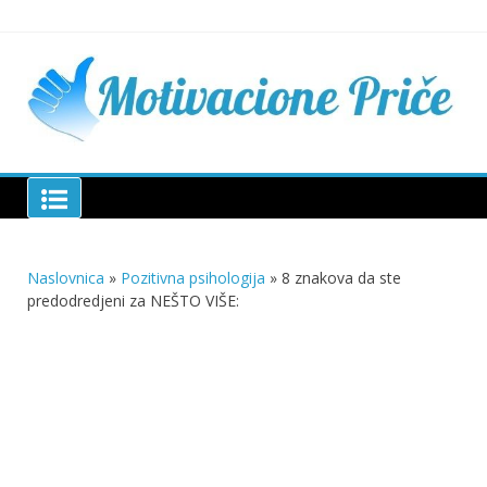
Skip
to
content
Mu
pri
živo
pou
pri
Motivacione Priče
živ
Naslovnica
»
Pozitivna psihologija
»
8 znakova da ste
predodredjeni za NEŠTO VIŠE: