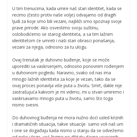
U tim trenucima, kada umire naš stari identitet, kada se
recimo (često protiv naše volje) odvajamo od dragih
ljudi za koje smo bili vezani, najbliži smo spoznaji svoje
prave prirode. Ako osvestimo svoju suštinu,
oslobodićemo se starog identiteta, a sa tim lažnim
identitetom će umreti i naši stari obrasci ponašanja,
vezani za njega, odnosno za tu ulogu.
Ovaj trenutak je duhovno buđenje, koje se može
uporediti sa vaskrsenjem, odnosno ponovnim rođenjem
u duhovnom pogledu. Naravno, svako od nas ima
mnogo lažnih identiteta za koje je vezan, tako da se
ovaj proces ponavlja više puta u životu. Smrt, dakle nije
zastrašujuća kakvom je mi vidimo, mi u stvari umiremo i
vaskrsavamo mnogo puta u životu, samo što toga
nismo svesni.
Do duhovnog buđenja ne mora nužno doći usled kriznih
i dramatičnih situacija, takve situacije samo voli naš um
i one se događaju kada nismo u stanju da se odvežemo
od neke uloge, već živimo po diktatu davno usvojenih