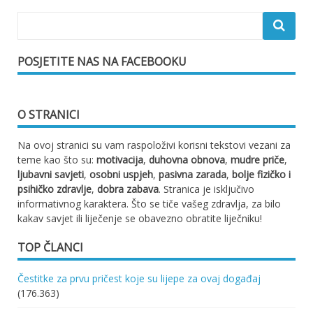
POSJETITE NAS NA FACEBOOKU
O STRANICI
Na ovoj stranici su vam raspoloživi korisni tekstovi vezani za
teme kao što su:
motivacija
,
duhovna obnova
,
mudre priče
,
ljubavni savjeti
,
osobni uspjeh
,
pasivna zarada
,
bolje fizičko i
psihičko zdravlje
,
dobra zabava
. Stranica je isključivo
informativnog karaktera. Što se tiče vašeg zdravlja, za bilo
kakav savjet ili liječenje se obavezno obratite liječniku!
TOP ČLANCI
Čestitke za prvu pričest koje su lijepe za ovaj događaj
(176.363)