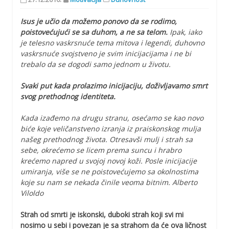
Isus je učio da možemo ponovo da se rodimo,
poistovećujući se sa duhom, a ne sa telom.
Ipak, iako
je telesno vaskrsnuće tema mitova i legendi, duhovno
vaskrsnuće svojstveno je svim inicijacijama i ne bi
trebalo da se dogodi samo jednom u životu.
Svaki put kada prolazimo inicijaciju, doživljavamo smrt
svog prethodnog identiteta.
Kada izađemo na drugu stranu, osećamo se kao novo
biće koje veličanstveno izranja iz praiskonskog mulja
našeg prethodnog života. Otresavši mulj i strah sa
sebe, okrećemo se licem prema suncu i hrabro
krećemo napred u svojoj novoj koži. Posle inicijacije
umiranja, više se ne poistovećujemo sa okolnostima
koje su nam se nekada činile veoma bitnim. Alberto
Viloldo
Strah od smrti je iskonski, duboki strah koji svi mi
nosimo u sebi i povezan je sa strahom da će ova ličnost