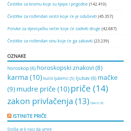
Čestitke za krizmu koje su lijepe i prigodne
(142.410)
Čestitke za rođendan sestri koje će je oduševiti
(45.357)
Poruke za djevojačku večer koje će zadiviti druge
(42.687)
Čestitke za rođendan sinu koje će ga zabaviti
(23.239)
OZNAKE
horoskopski znakovi
(8)
horoskop
(6)
karma
(10)
mačke
ljubav
(6)
kućni ljubimci
(5)
priče
(14)
mudre priče
(10)
(9)
zakon privlačenja
(13)
čakre
(4)
ISTINITE PRIČE
Došla je k njoj da umre