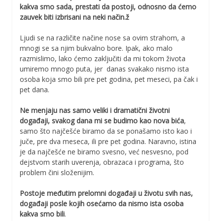
kakva smo sada, prestati da postoji, odnosno da ćemo
zauvek biti izbrisani na neki način.ž
Ljudi se na različite načine nose sa ovim strahom, a
mnogi se sa njim bukvalno bore. Ipak, ako malo
razmislimo, lako ćemo zaključiti da mi tokom života
umiremo mnogo puta, jer danas svakako nismo ista
osoba koja smo bili pre pet godina, pet meseci, pa čak i
pet dana.
Ne menjaju nas samo veliki i dramatični životni
događaji, svakog dana mi se budimo kao nova bića
,
samo što najčešće biramo da se ponašamo isto kao i
juče, pre dva meseca, ili pre pet godina. Naravno, istina
je da najčešće ne biramo svesno, već nesvesno, pod
dejstvom starih uverenja, obrazaca i programa, što
problem čini složenijim.
Postoje međutim prelomni događaji u životu svih nas,
događaji posle kojih osećamo da nismo ista osoba
kakva smo bili
.