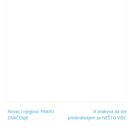
Novac i njegovo PRAVO
8 znakova da ste
Navigacija
ZNAČENJE
predodredjeni za NEŠTO VIŠE:
objava