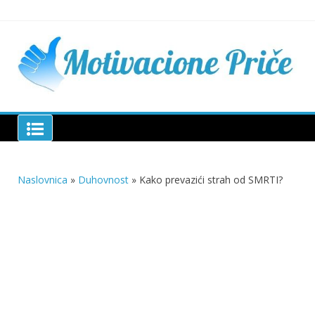
Skip
to
content
Mu
pri
živo
pou
pri
Motivacione Priče
živ
Naslovnica
»
Duhovnost
»
Kako prevazići strah od SMRTI?