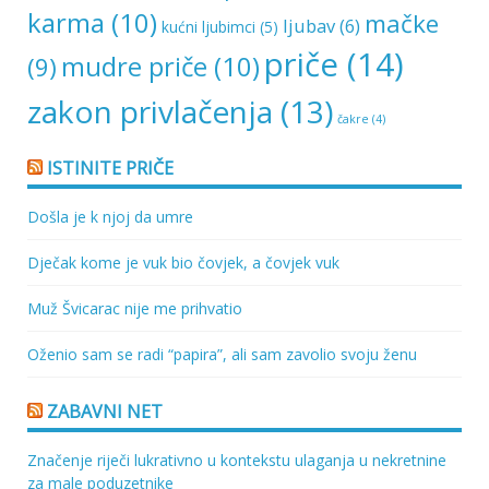
karma
(10)
mačke
ljubav
(6)
kućni ljubimci
(5)
priče
(14)
mudre priče
(10)
(9)
zakon privlačenja
(13)
čakre
(4)
ISTINITE PRIČE
Došla je k njoj da umre
Dječak kome je vuk bio čovjek, a čovjek vuk
Muž Švicarac nije me prihvatio
Oženio sam se radi “papira”, ali sam zavolio svoju ženu
ZABAVNI NET
Značenje riječi lukrativno u kontekstu ulaganja u nekretnine
za male poduzetnike