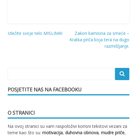
Izlečite svoje telo MISLIMA!
Zakon kamiona za smeće –
Navigacija
Kratka priča koja tera na dugo
razmišljanje.
objava
POSJETITE NAS NA FACEBOOKU
O STRANICI
Na ovoj stranici su vam raspoloživi korisni tekstovi vezani za
teme kao što su:
motivacija
,
duhovna obnova
,
mudre priče
,