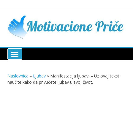
Skip
to
content
Mu
pri
živo
pou
pri
Motivacione Priče
živ
Naslovnica
»
Ljubav
»
Manifestacija ljubavi – Uz ovaj tekst
naučite kako da privučete ljubav u svoj život.