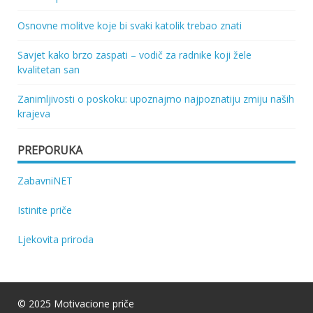
Osnovne molitve koje bi svaki katolik trebao znati
Savjet kako brzo zaspati – vodič za radnike koji žele
kvalitetan san
Zanimljivosti o poskoku: upoznajmo najpoznatiju zmiju naših
krajeva
PREPORUKA
ZabavniNET
Istinite priče
Ljekovita priroda
© 2025 Motivacione priče