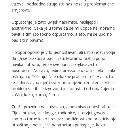
valove i podvodne struje što nas nose u problematične
smjerove.
Otpuštanje je zato uvijek nasumice, naslijepo i
apstraktno. Caka je u tome da se mi uopće ne moramo
baviti s tim što točno otpuštamo, a eto, mi se uporno
baš s tim bavimo!
Ho’oponopono je vrlo jednostavan, ali ustrajnost i volja
da ga se prakticira baš i nisu. Moramo razbiti puno
navika i otpora, jer se sve buni i proglašava to
apsurdom. Zapravo, jedina praksa je u tom dijelu – kako
ustrajati u čišćenju! Nije nikakav problem reći Hvala, to
je jednostavna riječ i svi znamo njezino značenje. Ali je
problem sjetiti se izgovoriti je i odustati od objašnjenja
zašto, kako, komu, čemu.
Znači, praznina nas užasava, a besmisao obeshrabruje.
Cijela praksa, sve knjige, radionice, intervjui govore
samo o tome kako prevazići bezličnost kod prakticiranja
otpuštanja nevidljivih parametara percepcije, kako