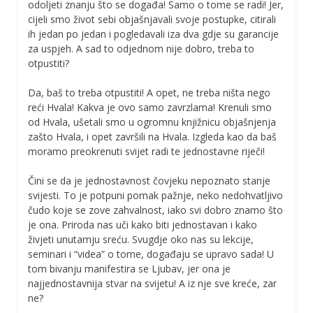
odoljeti znanju što se događa! Samo o tome se radi! Jer,
cijeli smo život sebi objašnjavali svoje postupke, citirali
ih jedan po jedan i pogledavali iza dva gdje su garancije
za uspjeh. A sad to odjednom nije dobro, treba to
otpustiti?
Da, baš to treba otpustiti! A opet, ne treba ništa nego
reći Hvala! Kakva je ovo samo zavrzlama! Krenuli smo
od Hvala, ušetali smo u ogromnu knjižnicu objašnjenja
zašto Hvala, i opet završili na Hvala. Izgleda kao da baš
moramo preokrenuti svijet radi te jednostavne riječi!
Čini se da je jednostavnost čovjeku nepoznato stanje
svijesti. To je potpuni pomak pažnje, neko nedohvatljivo
čudo koje se zove zahvalnost, iako svi dobro znamo što
je ona. Priroda nas uči kako biti jednostavan i kako
živjeti unutarnju sreću. Svugdje oko nas su lekcije,
seminari i “videa” o tome, događaju se upravo sada! U
tom bivanju manifestira se Ljubav, jer ona je
najjednostavnija stvar na svijetu! A iz nje sve kreće, zar
ne?