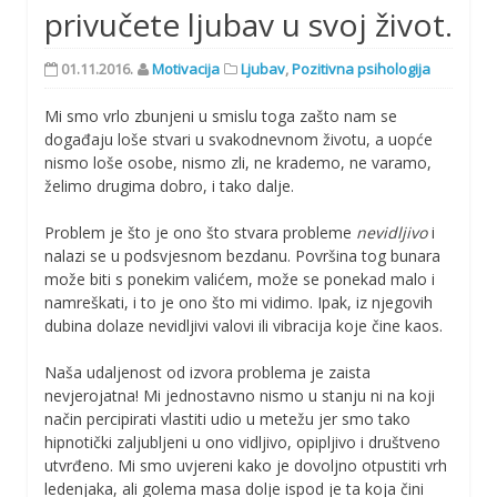
privučete ljubav u svoj život.
01.11.2016.
Motivacija
Ljubav
,
Pozitivna psihologija
Mi smo vrlo zbunjeni u smislu toga zašto nam se
događaju loše stvari u svakodnevnom životu, a uopće
nismo loše osobe, nismo zli, ne krademo, ne varamo,
želimo drugima dobro, i tako dalje.
Problem je što je ono što stvara probleme
nevidljivo
i
nalazi se u podsvjesnom bezdanu. Površina tog bunara
može biti s ponekim valićem, može se ponekad malo i
namreškati, i to je ono što mi vidimo. Ipak, iz njegovih
dubina dolaze nevidljivi valovi ili vibracija koje čine kaos.
Naša udaljenost od izvora problema je zaista
nevjerojatna! Mi jednostavno nismo u stanju ni na koji
način percipirati vlastiti udio u metežu jer smo tako
hipnotički zaljubljeni u ono vidljivo, opipljivo i društveno
utvrđeno. Mi smo uvjereni kako je dovoljno otpustiti vrh
ledenjaka, ali golema masa dolje ispod je ta koja čini