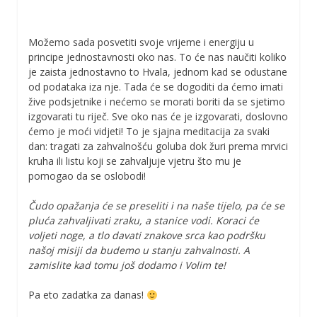
Možemo sada posvetiti svoje vrijeme i energiju u
principe jednostavnosti oko nas. To će nas naučiti koliko
je zaista jednostavno to Hvala, jednom kad se odustane
od podataka iza nje. Tada će se dogoditi da ćemo imati
žive podsjetnike i nećemo se morati boriti da se sjetimo
izgovarati tu riječ. Sve oko nas će je izgovarati, doslovno
ćemo je moći vidjeti! To je sjajna meditacija za svaki
dan: tragati za zahvalnošću goluba dok žuri prema mrvici
kruha ili listu koji se zahvaljuje vjetru što mu je
pomogao da se oslobodi!
Čudo opažanja će se preseliti i na naše tijelo, pa će se
pluća zahvaljivati zraku, a stanice vodi. Koraci će
voljeti noge, a tlo davati znakove srca kao podršku
našoj misiji da budemo u stanju zahvalnosti. A
zamislite kad tomu još dodamo i Volim te!
Pa eto zadatka za danas!