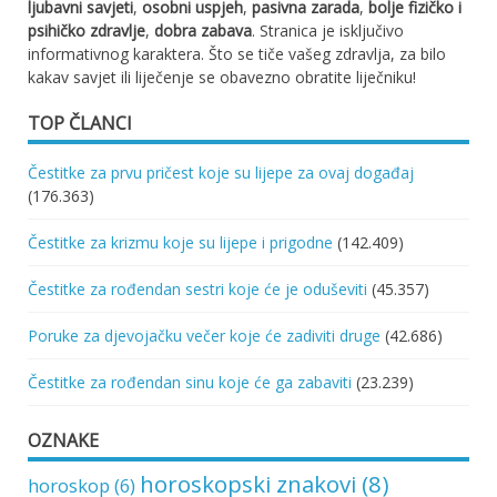
ljubavni savjeti
,
osobni uspjeh
,
pasivna zarada
,
bolje fizičko i
psihičko zdravlje
,
dobra zabava
. Stranica je isključivo
informativnog karaktera. Što se tiče vašeg zdravlja, za bilo
kakav savjet ili liječenje se obavezno obratite liječniku!
TOP ČLANCI
Čestitke za prvu pričest koje su lijepe za ovaj događaj
(176.363)
Čestitke za krizmu koje su lijepe i prigodne
(142.409)
Čestitke za rođendan sestri koje će je oduševiti
(45.357)
Poruke za djevojačku večer koje će zadiviti druge
(42.686)
Čestitke za rođendan sinu koje će ga zabaviti
(23.239)
OZNAKE
horoskopski znakovi
(8)
horoskop
(6)