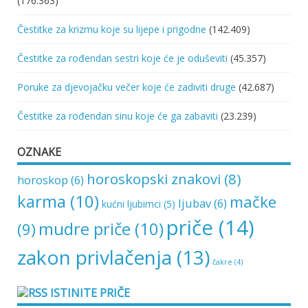
(176.363)
Čestitke za krizmu koje su lijepe i prigodne
(142.409)
Čestitke za rođendan sestri koje će je oduševiti
(45.357)
Poruke za djevojačku večer koje će zadiviti druge
(42.687)
Čestitke za rođendan sinu koje će ga zabaviti
(23.239)
OZNAKE
horoskopski znakovi
(8)
horoskop
(6)
karma
(10)
mačke
ljubav
(6)
kućni ljubimci
(5)
priče
(14)
mudre priče
(10)
(9)
zakon privlačenja
(13)
čakre
(4)
ISTINITE PRIČE