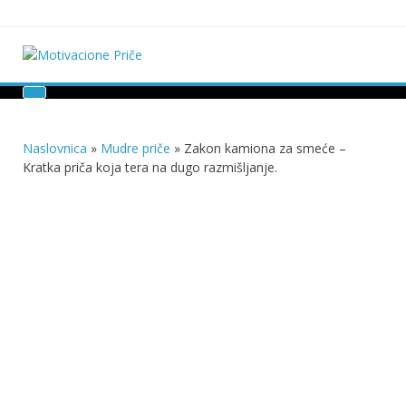
Skip
to
content
Motivacione Priče
Mudre priče o životu i poučne priče o životu
Naslovnica
»
Mudre priče
»
Zakon kamiona za smeće –
Kratka priča koja tera na dugo razmišljanje.