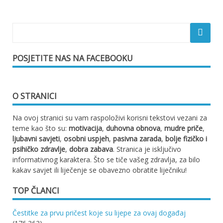
POSJETITE NAS NA FACEBOOKU
O STRANICI
Na ovoj stranici su vam raspoloživi korisni tekstovi vezani za
teme kao što su:
motivacija
,
duhovna obnova
,
mudre priče
,
ljubavni savjeti
,
osobni uspjeh
,
pasivna zarada
,
bolje fizičko i
psihičko zdravlje
,
dobra zabava
. Stranica je isključivo
informativnog karaktera. Što se tiče vašeg zdravlja, za bilo
kakav savjet ili liječenje se obavezno obratite liječniku!
TOP ČLANCI
Čestitke za prvu pričest koje su lijepe za ovaj događaj