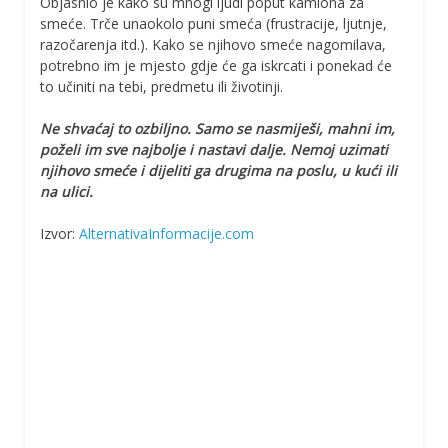
Objasnio je kako su mnogi ljudi poput kamiona za
smeće. Trče unaokolo puni smeća (frustracije, ljutnje,
razočarenja itd.). Kako se njihovo smeće nagomilava,
potrebno im je mjesto gdje će ga iskrcati i ponekad će
to učiniti na tebi, predmetu ili životinji.
Ne shvaćaj to ozbiljno. Samo se nasmiješi, mahni im,
poželi im sve najbolje i nastavi dalje. Nemoj uzimati
njihovo smeće i dijeliti ga drugima na poslu, u kući ili
na ulici.
Izvor:
AlternativaInformacije.com