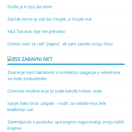
Došla je k njoj da umre
Dječak kome je vuk bio čovjek, a čovjek vuk
Muž Švicarac nije me prihvatio
Oženio sam se radi “papira”, ali sam zavolio svoju ženu
ZABAVNI NET
Značenje riječi lukrativno u kontekstu ulaganja u nekretnine
za male poduzetnike
Osnovne molitve koje bi svaki katolik trebao znati
Savjet kako brzo zaspati – vodič za radnike koji žele
kvalitetan san
Zanimljivosti o poskoku: upoznajmo najpoznatiju zmiju naših
krajeva