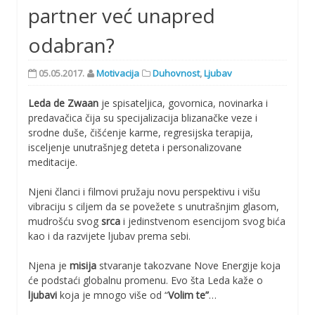
partner već unapred
odabran?
05.05.2017.
Motivacija
Duhovnost
,
Ljubav
Leda de Zwaan
je spisateljica, govornica, novinarka i
predavačica čija su specijalizacija blizanačke veze i
srodne duše, čišćenje karme, regresijska terapija,
isceljenje unutrašnjeg deteta i personalizovane
meditacije.
Njeni članci i filmovi pružaju novu perspektivu i višu
vibraciju s ciljem da se povežete s unutrašnjim glasom,
mudrošću svog
srca
i jedinstvenom esencijom svog bića
kao i da razvijete ljubav prema sebi.
Njena je
misija
stvaranje takozvane Nove Energije koja
će podstaći globalnu promenu. Evo šta Leda kaže o
ljubavi
koja je mnogo više od “
Volim te”
…