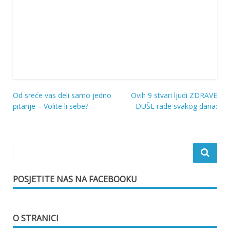
Od sreće vas deli samo jedno
Ovih 9 stvari ljudi ZDRAVE
Navigacija
pitanje – Volite li sebe?
DUŠE rade svakog dana:
objava
POSJETITE NAS NA FACEBOOKU
O STRANICI