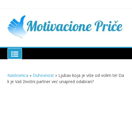
Skip
to
content
Mu
pri
živo
pou
pri
Motivacione Priče
živ
Naslovnica
»
Duhovnost
»
Ljubav koja je više od volim te! Da
li je Vaš životni partner već unapred odabran?