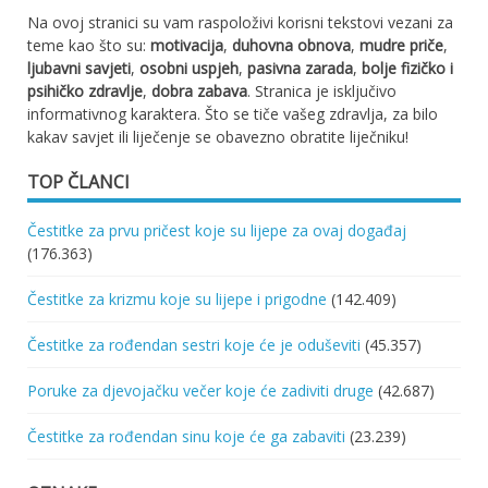
Na ovoj stranici su vam raspoloživi korisni tekstovi vezani za
teme kao što su:
motivacija
,
duhovna obnova
,
mudre priče
,
ljubavni savjeti
,
osobni uspjeh
,
pasivna zarada
,
bolje fizičko i
psihičko zdravlje
,
dobra zabava
. Stranica je isključivo
informativnog karaktera. Što se tiče vašeg zdravlja, za bilo
kakav savjet ili liječenje se obavezno obratite liječniku!
TOP ČLANCI
Čestitke za prvu pričest koje su lijepe za ovaj događaj
(176.363)
Čestitke za krizmu koje su lijepe i prigodne
(142.409)
Čestitke za rođendan sestri koje će je oduševiti
(45.357)
Poruke za djevojačku večer koje će zadiviti druge
(42.687)
Čestitke za rođendan sinu koje će ga zabaviti
(23.239)