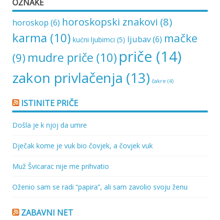
OZNAKE
horoskopski znakovi
(8)
horoskop
(6)
karma
(10)
mačke
ljubav
(6)
kućni ljubimci
(5)
priče
(14)
mudre priče
(10)
(9)
zakon privlačenja
(13)
čakre
(4)
ISTINITE PRIČE
Došla je k njoj da umre
Dječak kome je vuk bio čovjek, a čovjek vuk
Muž Švicarac nije me prihvatio
Oženio sam se radi “papira”, ali sam zavolio svoju ženu
ZABAVNI NET