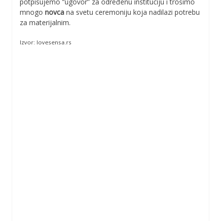
potpisujemo “ugovor” za određenu instituciju i trošimo
mnogo
novca
na svetu ceremoniju koja nadilazi potrebu
za materijalnim.
Izvor: lovesensa.rs