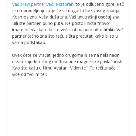
Vaš pravi partner već je izabran
; to je odlučeno gore. Reč
je o opredeljenju koje će se dogoditi bez vašeg znanja.
Kosmos zna. Vaša
duša
zna. Vaš unutrašnji
osećaj
zna.
Bili ste partneri puno puta. Ne postoji ništa “novo”,
imate osećaj kao da ste već stotinu puta bili u
braku
. Vaš
partner tačno zna što reći, a šta prećutati kako bi to u
vama podstakao.
Uvek ćete se vraćati jedno drugome ili se na neki način
držati zajedno zbog međusobne magnetske privlačnosti.
Kao što kažu u filmu Avatar: “Vidim te”. Te reči znače
više od “volim te”.