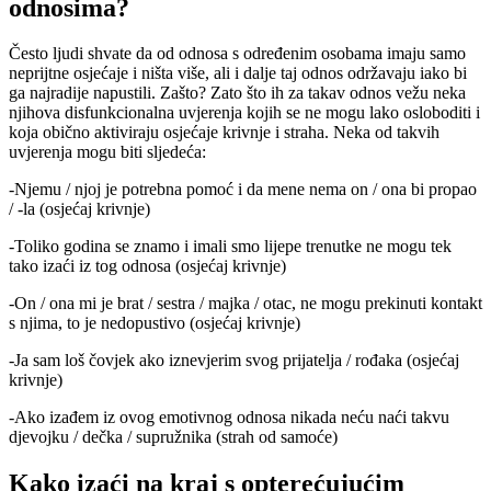
odnosima?
Često ljudi shvate da od odnosa s određenim osobama imaju samo
neprijtne osjećaje i ništa više, ali i dalje taj odnos održavaju iako bi
ga najradije napustili. Zašto? Zato što ih za takav odnos vežu neka
njihova disfunkcionalna uvjerenja kojih se ne mogu lako osloboditi i
koja obično aktiviraju osjećaje krivnje i straha. Neka od takvih
uvjerenja mogu biti sljedeća:
-Njemu / njoj je potrebna pomoć i da mene nema on / ona bi propao
/ -la (osjećaj krivnje)
-Toliko godina se znamo i imali smo lijepe trenutke ne mogu tek
tako izaći iz tog odnosa (osjećaj krivnje)
-On / ona mi je brat / sestra / majka / otac, ne mogu prekinuti kontakt
s njima, to je nedopustivo (osjećaj krivnje)
-Ja sam loš čovjek ako iznevjerim svog prijatelja / rođaka (osjećaj
krivnje)
-Ako izađem iz ovog emotivnog odnosa nikada neću naći takvu
djevojku / dečka / supružnika (strah od samoće)
Kako izaći na kraj s opterećujućim