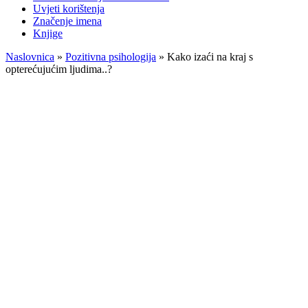
Uvjeti korištenja
Značenje imena
Knjige
Naslovnica
»
Pozitivna psihologija
»
Kako izaći na kraj s
opterećujućim ljudima..?