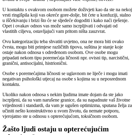
U kontaktu s ovakvom osobom možete doživjeti kao da ste na nekoj
vrsti ringišpila koji vas okreće gore-dolje, bit ćete u konfuziji, stalno
u iščekivanju i brizi što će se sljedeće dogoditi i kako naći rješenje.
Opet i ovakav odnos vas može samo iscrpljivati i odvajati od
vlastitih ciljeva, ostavljajući vam pritom ništa zauzvrat.
Ovu kategorizaciju teba shvatiti uvjetno, ona ne mora biti ovako
čvrsta, mogu biti primjese različitih tipova, suština je stanje koje
ostaje nakon odnosa s određenom osobom. Ove osobe mogu
pripadati nekom tipu poremećaja ličnosti npr. ovisni tip, narcistični,
granični, antisocijalni, histrionični.
Osobe s poremećajima ličnosti se uglavnom ne liječe i mogu imati
negativan psihološki utjecaj na osobe s kojima su u neposrednom
kontaktu.
Ukoliko nakon odnosa s nekim ljudima imate dojam da ste jako
iscrpljeni, da su vam narušene granice, da su napadnute vaš životne
vrijednosti i standardi, da vam je ugušen optimizma, sputana želja za
učiniti nešto konstruktivno u svom životu, da nemate potporu,
vjerojatno ste u odnosu s opterećujućom, toksičnom osobom.
Žašto ljudi ostaju u opterećujućim