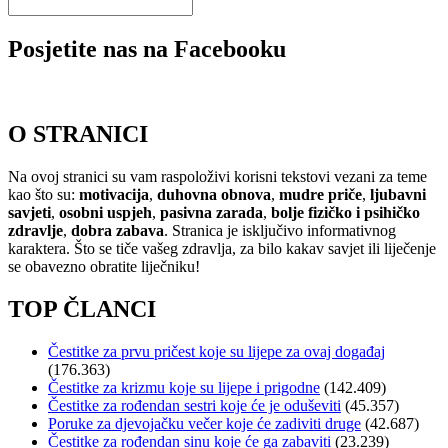
Posjetite nas na Facebooku
O STRANICI
Na ovoj stranici su vam raspoloživi korisni tekstovi vezani za teme
kao što su:
motivacija
,
duhovna obnova
,
mudre priče
,
ljubavni
savjeti
,
osobni uspjeh
,
pasivna zarada
,
bolje fizičko i psihičko
zdravlje
,
dobra zabava
. Stranica je isključivo informativnog
karaktera. Što se tiče vašeg zdravlja, za bilo kakav savjet ili liječenje
se obavezno obratite liječniku!
TOP ČLANCI
Čestitke za prvu pričest koje su lijepe za ovaj događaj
(176.363)
Čestitke za krizmu koje su lijepe i prigodne
(142.409)
Čestitke za rođendan sestri koje će je oduševiti
(45.357)
Poruke za djevojačku večer koje će zadiviti druge
(42.687)
Čestitke za rođendan sinu koje će ga zabaviti
(23.239)