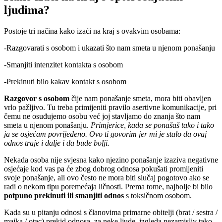
ljudima?
Postoje tri načina kako izaći na kraj s ovakvim osobama:
-Razgovarati s osobom i ukazati što nam smeta u njenom ponašanju
-Smanjiti intenzitet kontakta s osobom
-Prekinuti bilo kakav kontakt s osobom
Razgovor s osobom
čije nam ponašanje smeta, mora biti obavljen
vrlo pažljivo. Tu treba primijeniti pravilo asertivne komunikacije, pri
čemu ne osuđujemo osobu već joj stavljamo do znanja što nam
smeta u njenom ponašanju.
Primjerice, kada se ponašaš tako i tako
ja se osjećam povrijeđeno. Ovo ti govorim jer mi je stalo da ovaj
odnos traje i dalje i da bude bolji.
Nekada osoba nije svjesna kako njezino ponašanje izaziva negativne
osjećaje kod vas pa će zbog dobrog odnosa pokušati promijeniti
svoje ponašanje, ali ovo često ne mora biti slučaj pogotovo ako se
radi o nekom tipu poremećaja ličnosti. Prema tome, najbolje bi bilo
potpuno prekinuti ili smanjiti odnos
s toksičnom osobom.
Kada su u pitanju odnosi s članovima primarne obitelji (brat / sestra /
majka / otac) prekid odnosa, za neke ljude, izgleda nezamisliv tako