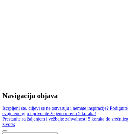
Navigacija objava
Iscrpljeni ste, ciljevi se ne ostvaruju i nemate inspiracije? Podignite
svoju energiju i privucite željeno u ovih 5 koraka!
Prestanite sa žaljenjem i vežbajte zahvalnost! 5 koraka do srećnijeg
života: