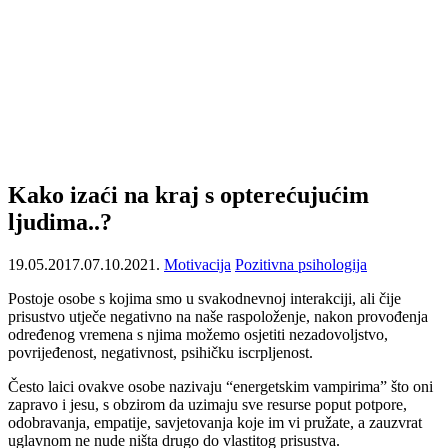
Kako izaći na kraj s opterećujućim
ljudima..?
19.05.2017.
07.10.2021.
Motivacija
Pozitivna psihologija
Postoje osobe s kojima smo u svakodnevnoj interakciji, ali čije
prisustvo utječe negativno na naše raspoloženje, nakon provođenja
određenog vremena s njima možemo osjetiti nezadovoljstvo,
povrijeđenost, negativnost, psihičku iscrpljenost.
Često laici ovakve osobe nazivaju “energetskim vampirima” što oni
zapravo i jesu, s obzirom da uzimaju sve resurse poput potpore,
odobravanja, empatije, savjetovanja koje im vi pružate, a zauzvrat
uglavnom ne nude ništa drugo do vlastitog prisustva.