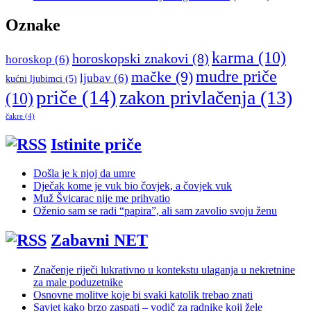
Oznake
karma
(10)
horoskopski znakovi
(8)
horoskop
(6)
mudre priče
mačke
(9)
ljubav
(6)
kućni ljubimci
(5)
priče
(14)
zakon privlačenja
(13)
(10)
čakre
(4)
Istinite priče
Došla je k njoj da umre
Dječak kome je vuk bio čovjek, a čovjek vuk
Muž Švicarac nije me prihvatio
Oženio sam se radi “papira”, ali sam zavolio svoju ženu
Zabavni NET
Značenje riječi lukrativno u kontekstu ulaganja u nekretnine
za male poduzetnike
Osnovne molitve koje bi svaki katolik trebao znati
Savjet kako brzo zaspati – vodič za radnike koji žele