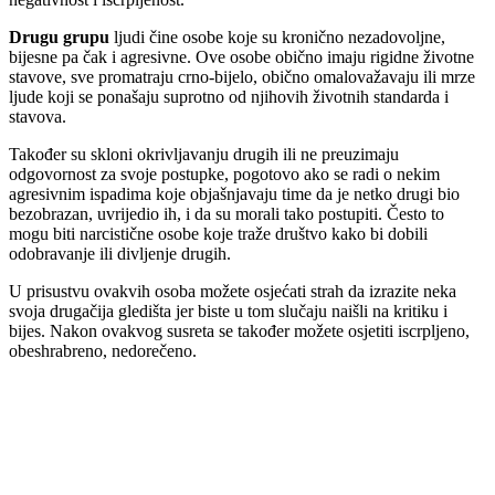
Drugu grupu
ljudi čine osobe koje su kronično nezadovoljne,
bijesne pa čak i agresivne. Ove osobe obično imaju rigidne životne
stavove, sve promatraju crno-bijelo, obično omalovažavaju ili mrze
ljude koji se ponašaju suprotno od njihovih životnih standarda i
stavova.
Također su skloni okrivljavanju drugih ili ne preuzimaju
odgovornost za svoje postupke, pogotovo ako se radi o nekim
agresivnim ispadima koje objašnjavaju time da je netko drugi bio
bezobrazan, uvrijedio ih, i da su morali tako postupiti. Često to
mogu biti narcistične osobe koje traže društvo kako bi dobili
odobravanje ili divljenje drugih.
U prisustvu ovakvih osoba možete osjećati strah da izrazite neka
svoja drugačija gledišta jer biste u tom slučaju naišli na kritiku i
bijes. Nakon ovakvog susreta se također možete osjetiti iscrpljeno,
obeshrabreno, nedorečeno.