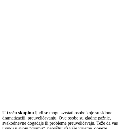
U
treću skupinu
ljudi se mogu svrstati osobe koje su sklone
dramatizaciji, preuveličavanju. Ove osobe su gladne pažnje,
svakodnevne događaje ili probleme preuveličavaju. Teže da vas
uvuku u svoju “dramu”, nepoštujući vaše vrijeme, obveze.