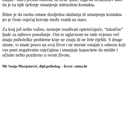
da je za njih rješenje smanjenje intenziteta kontakta.
Bitno je da osoba ostane dosljedna ukidanja ili smanjenju kontakta
jer je često osjećaj krivnje može vratiti na staro.
Za kraj još nešto važno, nemojte osuđivati opterećujuće, “toksične”
ljude za njihovo ponašanje. Oni to uglavnom ne rade svjesno već
imaju psihološke probleme koje ne znaju ili ne žele riješiti. S druge
strane, vi imate pravo na svoj život i ne morate ostajati u odnosu koji
vas puni negativnim osjećajima i smanjuje kapacitete da mislite i
učinite nešto pozitivno u svom životu.
Mr Sanja Marjanović, dipl.psiholog – Izvor: atma.hr