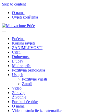
Skip to content
O nama
Uvjeti korištenja
Motivacione Priče
Mudre priče o životu i poučne priče o životu
Početna
Korisni savjeti
ZANIMLJIVOSTI
Citati
Duhovnost
Ljubav
Mudre priče
Pozitivna psihologija
Uspjeh
Pozitivne vijesti
Zaradi
Video
Zdravlje
Životinje
Poruke i čestitke
O nama
Video instrukcije iz matematike