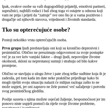
Ipak, ovakve osobe su vaši dugogodišnji prijatelji, emotivni partneri,
supružnici, najbliži rođaci i baš zbog toga vi ostajete u odnosu koji
vam ne prija i prijeti da “zatruje” sve ono što je u vama pozitivno i
drugačije od njihovih stavova, vrijednosti i životnih standarda.
Tko su opterećujuće osobe?
Postoji nekoliko vrsta opterećujućih osoba.
Prvu grupu
ljudi predstavljaju oni koji su kronično depresivni i
pesimistični. Obično ne preuzimaju odgovornost za svoje postupke
već je za sve kriv vanjski faktor – drugi ljudi, nepovoljne životne
okolnosti, skloni su neprestanoj sumnji i strahuju od bilo kakve
promjene.
Obično se stavljaju u ulogu žrtve i pate zbog teške sudbine koja ih je
zadesila, pri tom kada im date neke praktične prijedloge kako bi
mogli riješiti svoju situaciju nalazit će milijun razloga zašto to ne
može uspjeti, jer oni zapravo ne žele pomoć već sažaljenje i potvrdu
svog pesimističkog gledišta.
Poslije susreta s njima možete osjećati žaljenje, bespomoćnost jer im
ponovo niste uspjeli pomoći da riješe svoje životne probleme,
negativnost i iscrpljenost.