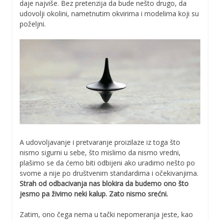
daje najviše. Bez pretenzija da bude nešto drugo, da
udovolji okolini, nametnutim okvirima i modelima koji su
poželjni.
A udovoljavanje i pretvaranje proizilaze iz toga što
nismo sigurni u sebe, što mislimo da nismo vredni,
plašimo se da ćemo biti odbijeni ako uradimo nešto po
svome a nije po društvenim standardima i očekivanjima.
Strah od odbacivanja nas blokira da budemo ono što
jesmo pa živimo neki kalup. Zato nismo srećni.
Zatim, ono čega nema u tački nepomeranja jeste, kao