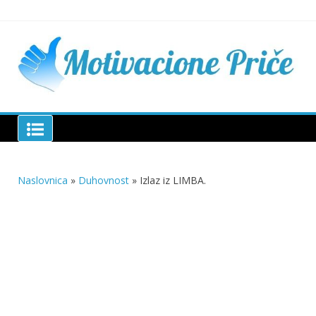
Skip
to
content
Mu
pri
živo
pou
pri
Motivacione Priče
živ
Naslovnica
»
Duhovnost
»
Izlaz iz LIMBA.