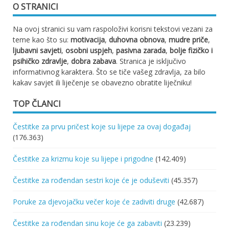
O STRANICI
Na ovoj stranici su vam raspoloživi korisni tekstovi vezani za
teme kao što su:
motivacija
,
duhovna obnova
,
mudre priče
,
ljubavni savjeti
,
osobni uspjeh
,
pasivna zarada
,
bolje fizičko i
psihičko zdravlje
,
dobra zabava
. Stranica je isključivo
informativnog karaktera. Što se tiče vašeg zdravlja, za bilo
kakav savjet ili liječenje se obavezno obratite liječniku!
TOP ČLANCI
Čestitke za prvu pričest koje su lijepe za ovaj događaj
(176.363)
Čestitke za krizmu koje su lijepe i prigodne
(142.409)
Čestitke za rođendan sestri koje će je oduševiti
(45.357)
Poruke za djevojačku večer koje će zadiviti druge
(42.687)
Čestitke za rođendan sinu koje će ga zabaviti
(23.239)