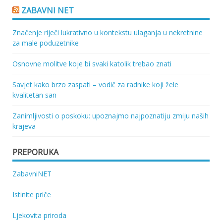
ZABAVNI NET
Značenje riječi lukrativno u kontekstu ulaganja u nekretnine
za male poduzetnike
Osnovne molitve koje bi svaki katolik trebao znati
Savjet kako brzo zaspati – vodič za radnike koji žele
kvalitetan san
Zanimljivosti o poskoku: upoznajmo najpoznatiju zmiju naših
krajeva
PREPORUKA
ZabavniNET
Istinite priče
Ljekovita priroda