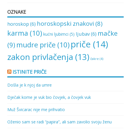
OZNAKE
horoskopski znakovi
(8)
horoskop
(6)
karma
(10)
mačke
ljubav
(6)
kućni ljubimci
(5)
priče
(14)
mudre priče
(10)
(9)
zakon privlačenja
(13)
čakre
(4)
ISTINITE PRIČE
Došla je k njoj da umre
Dječak kome je vuk bio čovjek, a čovjek vuk
Muž Švicarac nije me prihvatio
Oženio sam se radi “papira”, ali sam zavolio svoju ženu