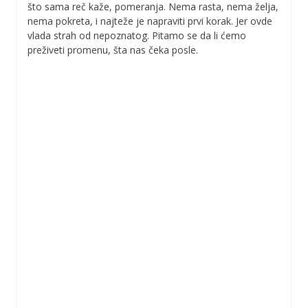
što sama reč kaže, pomeranja. Nema rasta, nema želja,
nema pokreta, i najteže je napraviti prvi korak. Jer ovde
vlada strah od nepoznatog. Pitamo se da li ćemo
preživeti promenu, šta nas čeka posle.