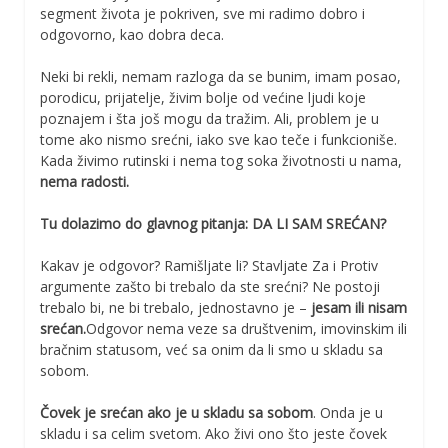
segment života je pokriven, sve mi radimo dobro i
odgovorno, kao dobra deca.
Neki bi rekli, nemam razloga da se bunim, imam posao,
porodicu, prijatelje, živim bolje od većine ljudi koje
poznajem i šta još mogu da tražim. Ali, problem je u
tome ako nismo srećni, iako sve kao teče i funkcioniše.
Kada živimo rutinski i nema tog soka životnosti u nama,
nema radosti.
Tu dolazimo do glavnog pitanja:
DA LI SAM SREĆAN?
Kakav je odgovor? Ramišljate li? Stavljate Za i Protiv
argumente zašto bi trebalo da ste srećni? Ne postoji
trebalo bi, ne bi trebalo, jednostavno je –
jesam ili nisam
srećan.
Odgovor nema veze sa društvenim, imovinskim ili
bračnim statusom, već sa onim da li smo u skladu sa
sobom.
Čovek je srećan ako je u skladu sa sobom
. Onda je u
skladu i sa celim svetom. Ako živi ono što jeste čovek