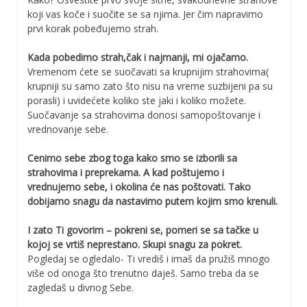
koji vas koče i suočite se sa njima. Jer čim napravimo
prvi korak pobeđujemo strah.
Kada pobedimo strah,čak i najmanji, mi ojačamo.
Vremenom ćete se suočavati sa krupnijim strahovima(
krupniji su samo zato što nisu na vreme suzbijeni pa su
porasli) i uvidećete koliko ste jaki i koliko možete.
Suočavanje sa strahovima donosi samopoštovanje i
vrednovanje sebe.
Cenimo sebe zbog toga kako smo se izborili sa
strahovima i preprekama. A kad poštujemo i
vrednujemo sebe, i okolina će nas poštovati. Tako
dobijamo snagu da nastavimo putem kojim smo krenuli.
I zato Ti govorim – pokreni se, pomeri se sa tačke u
kojoj se vrtiš neprestano. Skupi snagu za pokret.
Pogledaj se ogledalo- Ti vrediš i imaš da pružiš mnogo
više od onoga što trenutno daješ. Samo treba da se
zagledaš u divnog Sebe.