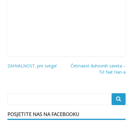
ZAHVALNOST, pre svega!
Četrnaest duhovnih saveta –
Navigacija
Tič Nat Han-a
objava
POSJETITE NAS NA FACEBOOKU