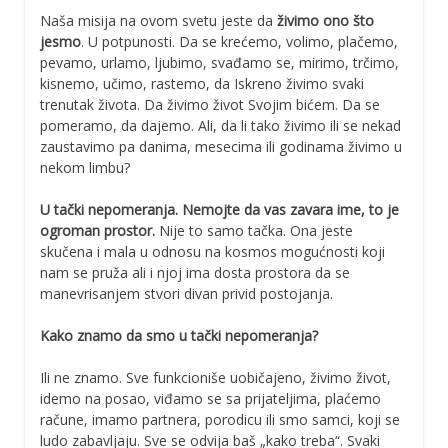
Naša misija na ovom svetu jeste da
živimo ono što
jesmo
. U potpunosti. Da se krećemo, volimo, plačemo,
pevamo, urlamo, ljubimo, svađamo se, mirimo, trčimo,
kisnemo, učimo, rastemo, da Iskreno živimo svaki
trenutak života. Da živimo život Svojim bićem. Da se
pomeramo, da dajemo. Ali, da li tako živimo ili se nekad
zaustavimo pa danima, mesecima ili godinama živimo u
nekom limbu?
U tački nepomeranja. Nemojte da vas zavara ime, to je
ogroman prostor.
Nije to samo tačka. Ona jeste
skučena i mala u odnosu na kosmos mogućnosti koji
nam se pruža ali i njoj ima dosta prostora da se
manevrisanjem stvori divan privid postojanja.
Kako znamo da smo u tački nepomeranja?
Ili ne znamo. Sve funkcioniše uobičajeno, živimo život,
idemo na posao, viđamo se sa prijateljima, plaćemo
račune, imamo partnera, porodicu ili smo samci, koji se
ludo zabavljaju. Sve se odvija baš „kako treba“. Svaki