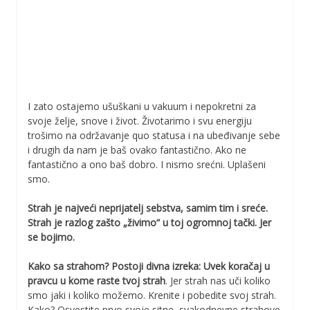
I zato ostajemo ušuškani u vakuum i nepokretni za
svoje želje, snove i život. Životarimo i svu energiju
trošimo na održavanje quo statusa i na ubeđivanje sebe
i drugih da nam je baš ovako fantastično. Ako ne
fantastično a ono baš dobro. I nismo srećni. Uplašeni
smo.
Strah je najveći neprijatelj sebstva, samim tim i sreće.
Strah je razlog zašto „živimo“ u toj ogromnoj tački. Jer
se bojimo.
Kako sa strahom?
Postoji divna izreka: Uvek koračaj u
pravcu u kome raste tvoj strah
. Jer strah nas uči koliko
smo jaki i koliko možemo. Krenite i pobedite svoj strah.
Kako? Osvestite prvo svoje sitne, svakodnevne strahove