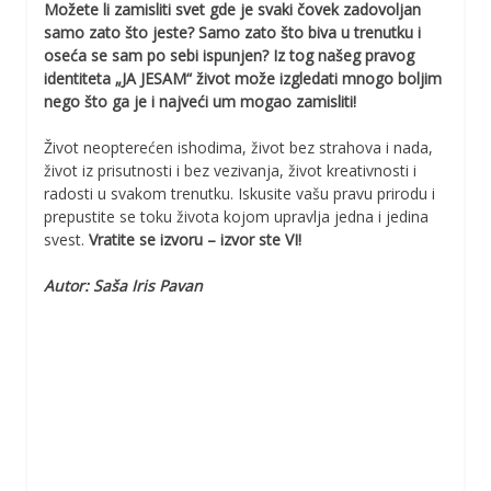
Možete li zamisliti svet gde je svaki čovek zadovoljan
samo zato što jeste? Samo zato što biva u trenutku i
oseća se sam po sebi ispunjen? Iz tog našeg pravog
identiteta „JA JESAM“ život može izgledati mnogo boljim
nego što ga je i najveći um mogao zamisliti!
Život neopterećen ishodima, život bez strahova i nada,
život iz prisutnosti i bez vezivanja, život kreativnosti i
radosti u svakom trenutku. Iskusite vašu pravu prirodu i
prepustite se toku života kojom upravlja jedna i jedina
svest.
Vratite se izvoru – izvor ste VI!
Autor: Saša Iris Pavan