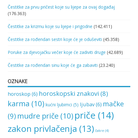
Čestitke za prvu pričest koje su lijepe za ovaj događaj
(176.363)
Čestitke za krizmu koje su lijepe i prigodne
(142.411)
Čestitke za rođendan sestri koje će je oduševiti
(45.358)
Poruke za djevojačku večer koje će zadiviti druge
(42.689)
Čestitke za rođendan sinu koje će ga zabaviti
(23.240)
OZNAKE
horoskopski znakovi
(8)
horoskop
(6)
karma
(10)
mačke
ljubav
(6)
kućni ljubimci
(5)
priče
(14)
mudre priče
(10)
(9)
zakon privlačenja
(13)
čakre
(4)