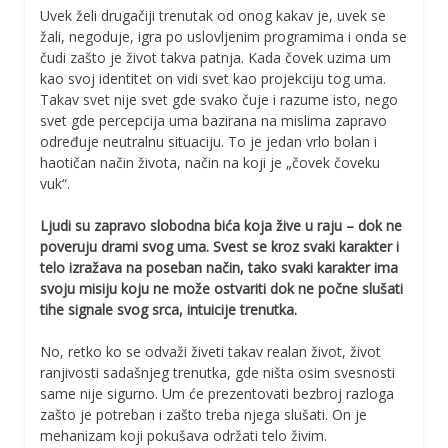
Uvek želi drugačiji trenutak od onog kakav je, uvek se
žali, negoduje, igra po uslovljenim programima i onda se
čudi zašto je život takva patnja. Kada čovek uzima um
kao svoj identitet on vidi svet kao projekciju tog uma.
Takav svet nije svet gde svako čuje i razume isto, nego
svet gde percepcija uma bazirana na mislima zapravo
određuje neutralnu situaciju. To je jedan vrlo bolan i
haotičan način života, način na koji je „čovek čoveku
vuk“.
Ljudi su zapravo slobodna bića koja žive u raju – dok ne
poveruju drami svog uma. Svest se kroz svaki karakter i
telo izražava na poseban način, tako svaki karakter ima
svoju misiju koju ne može ostvariti dok ne počne slušati
tihe signale svog srca, intuicije trenutka.
No, retko ko se odvaži živeti takav realan život, život
ranjivosti sadašnjeg trenutka, gde ništa osim svesnosti
same nije sigurno. Um će prezentovati bezbroj razloga
zašto je potreban i zašto treba njega slušati. On je
mehanizam koji pokušava održati telo živim.