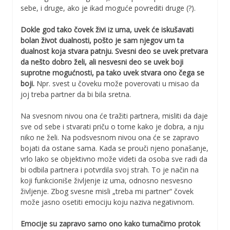
sebe, i druge, ako je ikad moguće povrediti druge (?).
Dokle god tako čovek živi iz uma, uvek će iskušavati
bolan život dualnosti, pošto je sam njegov um ta
dualnost koja stvara patnju. Svesni deo se uvek pretvara
da nešto dobro želi, ali nesvesni deo se uvek boji
suprotne mogućnosti, pa tako uvek stvara ono čega se
boji.
Npr. svest u čoveku može poverovati u misao da
joj treba partner da bi bila sretna.
Na svesnom nivou ona će tražiti partnera, misliti da daje
sve od sebe i stvarati priču o tome kako je dobra, a nju
niko ne želi. Na podsvesnom nivou ona će se zapravo
bojati da ostane sama. Kada se prouči njeno ponašanje,
vrlo lako se objektivno može videti da osoba sve radi da
bi odbila partnera i potvrdila svoj strah. To je način na
koji funkcioniše življenje iz uma, odnosno nesvesno
življenje. Zbog svesne misli „treba mi partner“ čovek
može jasno osetiti emociju koju naziva negativnom.
Emocije su zapravo samo ono kako tumačimo protok