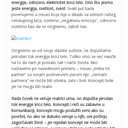
energije, odnosno elektricitet kroz telo. Ono što jesmo
jeste energija, svetlost, svest.
Svaki put kada
poverujemo u misao koja nije u skladu sa istinom našeg
celokupnog bića, osetimo „negativnu emociju“, odnosno
osetimo kao da se otrgnemo, zaboli nas.
Otrgnemo se od svoje vlastite suštine, ne dopuštamo
prirodan tok energije kroz telo. Toliko smo se već naučili
na to da nam je postalo čak i način života. Ako
nastavimo po navedenom primeru – misao „treba mi
partner“ sa svojim podsvesnim parom npr. „nemam
partnera“ ne može biti istinita, zato i boli. Koncepti bole
jer ne mogu biti realni.
Kada čovek ne veruje matrici uma, on dopušta pirodan
tok energije kroz telo. Koncepti i reči su zabavne u
komunikaciji, koncepti mogu poslužiti svrsi ako su
površni, no ako se duboko veruje u njih, oni počinju
zagorčavati život – jer nijedan koncept ne može biti