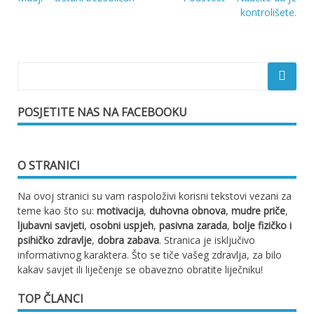
Navigacija
kontrolišete.
objava
POSJETITE NAS NA FACEBOOKU
O STRANICI
Na ovoj stranici su vam raspoloživi korisni tekstovi vezani za
teme kao što su:
motivacija
,
duhovna obnova
,
mudre priče
,
ljubavni savjeti
,
osobni uspjeh
,
pasivna zarada
,
bolje fizičko i
psihičko zdravlje
,
dobra zabava
. Stranica je isključivo
informativnog karaktera. Što se tiče vašeg zdravlja, za bilo
kakav savjet ili liječenje se obavezno obratite liječniku!
TOP ČLANCI