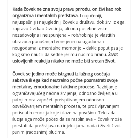
Kada čovek ne zna svoju pravu prirodu, on živi kao rob
organizma i mentalnih predstava.
I najučeniji,
najuspešniji i najugledniji čovek u društvu, dok živi iz ega,
zapravo živi kao životinja, ali ona posebne vrste –
nezadovoljna i neispunjena – rob/robinja je vlastitih
obrazaca ponašanja temeljenih na ugodama i
neugodama iz mentalne memorije – dakle poput psa je
kog smo naučili da sedne jer mu nudimo hranu.
Život
uslovljenih reakcija nikako ne može biti sretan život.
Čovek se jedino može istrgnuti iz lažnog osećaja
sebstva ili ega kad neutralno počne posmatrati svoje
mentalne, emocionalne i aktivne procese.
Razbijanje
ograničavajućeg načina življenja, odnosno življenja u
patnji mora započeti preispitivanjem odnosno
osvešćivanjem mentalnih procesa, te proživljavanjem
potisnutih emocija koje izlaze na površinu. Tek tada
iluzija ega može početi da se rasplinjava – čovek može
prestati da preživljava na injekcijama nada i živeti život
punim (radosnim) plućima.