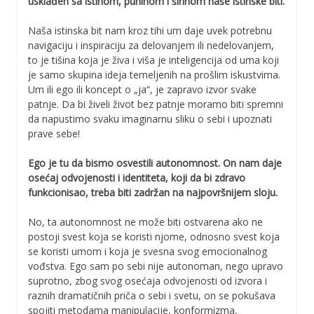
usklađen sa istinom, puninom i širinom naše istinske biti.
Naša istinska bit nam kroz tihi um daje uvek potrebnu
navigaciju i inspiraciju za delovanjem ili nedelovanjem,
to je tišina koja je živa i viša je inteligencija od uma koji
je samo skupina ideja temeljenih na prošlim iskustvima.
Um ili ego ili koncept o „ja“, je zapravo izvor svake
patnje. Da bi živeli život bez patnje moramo biti spremni
da napustimo svaku imaginarnu sliku o sebi i upoznati
prave sebe!
Ego je tu da bismo osvestili autonomnost. On nam daje
osećaj odvojenosti i identiteta, koji da bi zdravo
funkcionisao, treba biti zadržan na najpovršnijem sloju.
No, ta autonomnost ne može biti ostvarena ako ne
postoji svest koja se koristi njome, odnosno svest koja
se koristi umom i koja je svesna svog emocionalnog
vođstva. Ego sam po sebi nije autonoman, nego upravo
suprotno, zbog svog osećaja odvojenosti od izvora i
raznih dramatičnih priča o sebi i svetu, on se pokušava
spojiti metodama manipulacije, konformizma,