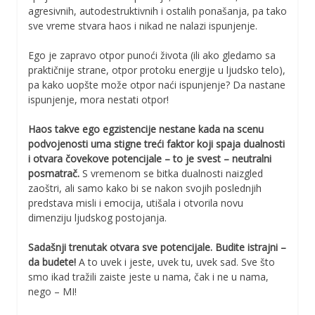
agresivnih, autodestruktivnih i ostalih ponašanja, pa tako
sve vreme stvara haos i nikad ne nalazi ispunjenje.
Ego je zapravo otpor punoći života (ili ako gledamo sa
praktičnije strane, otpor protoku energije u ljudsko telo),
pa kako uopšte može otpor naći ispunjenje? Da nastane
ispunjenje, mora nestati otpor!
Haos takve ego egzistencije nestane kada na scenu
podvojenosti uma stigne treći faktor koji spaja dualnosti
i otvara čovekove potencijale – to je svest – neutralni
posmatrač.
S vremenom se bitka dualnosti naizgled
zaoštri, ali samo kako bi se nakon svojih poslednjih
predstava misli i emocija, utišala i otvorila novu
dimenziju ljudskog postojanja.
Sadašnji trenutak otvara sve potencijale. Budite istrajni –
da budete!
A to uvek i jeste, uvek tu, uvek sad. Sve što
smo ikad tražili zaiste jeste u nama, čak i ne u nama,
nego – MI!