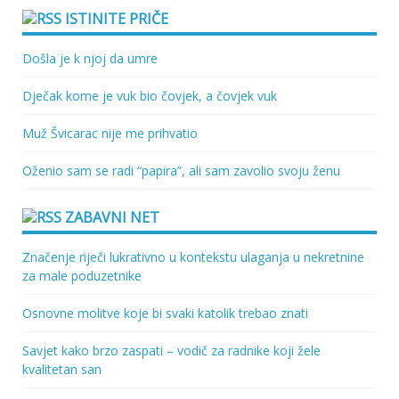
ISTINITE PRIČE
Došla je k njoj da umre
Dječak kome je vuk bio čovjek, a čovjek vuk
Muž Švicarac nije me prihvatio
Oženio sam se radi “papira”, ali sam zavolio svoju ženu
ZABAVNI NET
Značenje riječi lukrativno u kontekstu ulaganja u nekretnine
za male poduzetnike
Osnovne molitve koje bi svaki katolik trebao znati
Savjet kako brzo zaspati – vodič za radnike koji žele
kvalitetan san