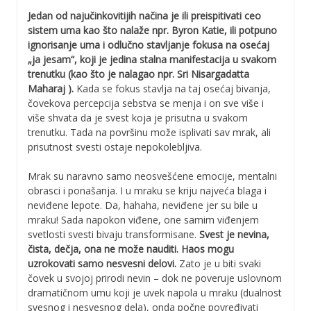
Jedan od najučinkovitijih načina je ili preispitivati ceo
sistem uma kao što nalaže npr. Byron Katie, ili potpuno
ignorisanje uma i odlučno stavljanje fokusa na osećaj
„ja jesam“, koji je jedina stalna manifestacija u svakom
trenutku (kao što je nalagao npr. Sri Nisargadatta
Maharaj ).
Kada se fokus stavlja na taj osećaj bivanja,
čovekova percepcija sebstva se menja i on sve više i
više shvata da je svest koja je prisutna u svakom
trenutku. Tada na površinu može isplivati sav mrak, ali
prisutnost svesti ostaje nepokolebljiva.
Mrak su naravno samo neosvešćene emocije, mentalni
obrasci i ponašanja. I u mraku se kriju najveća blaga i
neviđene lepote. Da, hahaha, neviđene jer su bile u
mraku! Sada napokon viđene, one samim viđenjem
svetlosti svesti bivaju transformisane.
Svest je nevina,
čista, dečja, ona ne može nauditi. Haos mogu
uzrokovati samo nesvesni delovi.
Zato je u biti svaki
čovek u svojoj prirodi nevin – dok ne poveruje uslovnom
dramatičnom umu koji je uvek napola u mraku (dualnost
svesnog i nesvesnog dela), onda počne povređivati