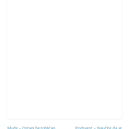
Mudji – Ostani bezobličan
Podsvest – Naučite da je