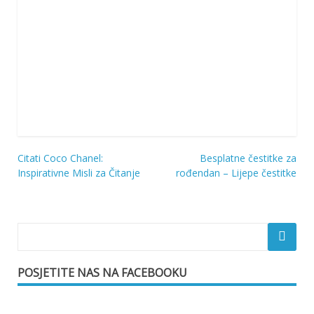
Citati Coco Chanel:
Besplatne čestitke za
Navigacija
Inspirativne Misli za Čitanje
rođendan – Lijepe čestitke
objava
POSJETITE NAS NA FACEBOOKU