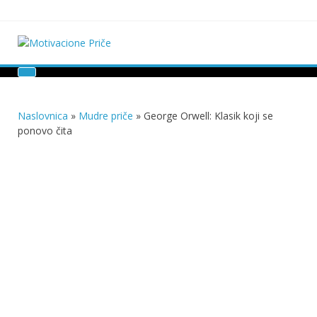
Skip
to
content
Motivacione Priče
Mudre priče o životu i poučne priče o životu
Naslovnica
»
Mudre priče
»
George Orwell: Klasik koji se
ponovo čita