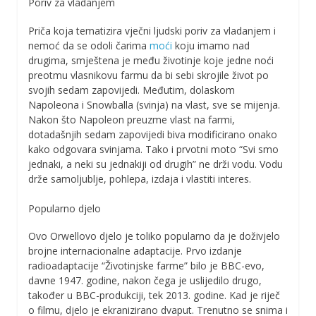
Poriv za vladanjem
Priča koja tematizira vječni ljudski poriv za vladanjem i
nemoć da se odoli čarima
moći
koju imamo nad
drugima, smještena je među životinje koje jedne noći
preotmu vlasnikovu farmu da bi sebi skrojile život po
svojih sedam zapovijedi. Međutim, dolaskom
Napoleona i Snowballa (svinja) na vlast, sve se mijenja.
Nakon što Napoleon preuzme vlast na farmi,
dotadašnjih sedam zapovijedi biva modificirano onako
kako odgovara svinjama. Tako i prvotni moto “Svi smo
jednaki, a neki su jednakiji od drugih” ne drži vodu. Vodu
drže samoljublje, pohlepa, izdaja i vlastiti interes.
Popularno djelo
Ovo Orwellovo djelo je toliko popularno da je doživjelo
brojne internacionalne adaptacije. Prvo izdanje
radioadaptacije “Životinjske farme” bilo je BBC-evo,
davne 1947. godine, nakon čega je uslijedilo drugo,
također u BBC-produkciji, tek 2013. godine. Kad je riječ
o filmu, djelo je ekranizirano dvaput. Trenutno se snima i