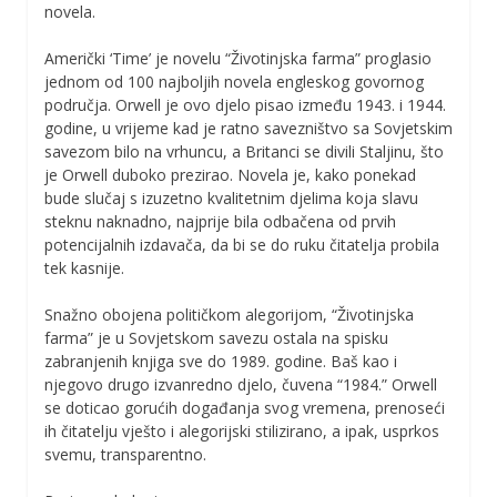
novela.
Američki ‘Time’ je novelu “Životinjska farma” proglasio
jednom od 100 najboljih novela engleskog govornog
područja. Orwell je ovo djelo pisao između 1943. i 1944.
godine, u vrijeme kad je ratno savezništvo sa Sovjetskim
savezom bilo na vrhuncu, a Britanci se divili Staljinu, što
je Orwell duboko prezirao. Novela je, kako ponekad
bude slučaj s izuzetno kvalitetnim djelima koja slavu
steknu naknadno, najprije bila odbačena od prvih
potencijalnih izdavača, da bi se do ruku čitatelja probila
tek kasnije.
Snažno obojena političkom alegorijom, “Životinjska
farma” je u Sovjetskom savezu ostala na spisku
zabranjenih knjiga sve do 1989. godine. Baš kao i
njegovo drugo izvanredno djelo, čuvena “1984.” Orwell
se doticao gorućih događanja svog vremena, prenoseći
ih čitatelju vješto i alegorijski stilizirano, a ipak, usprkos
svemu, transparentno.