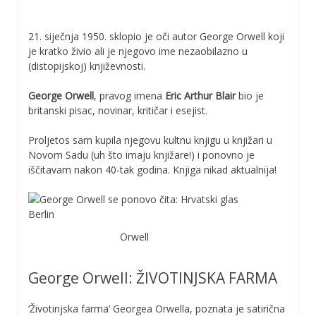
21. siječnja 1950. sklopio je oči autor George Orwell koji
je kratko živio ali je njegovo ime nezaobilazno u
(distopijskoj) književnosti.
George Orwell
, pravog imena
Eric Arthur Blair
bio je
britanski pisac, novinar, kritičar i esejist.
Proljetos sam kupila njegovu kultnu knjigu u knjižari u
Novom Sadu (uh što imaju knjižare!) i ponovno je
iščitavam nakon 40-tak godina. Knjiga nikad aktualnija!
Orwell
George Orwell: ŽIVOTINJSKA FARMA
‘Životinjska farma’ Georgea Orwella, poznata je satirična