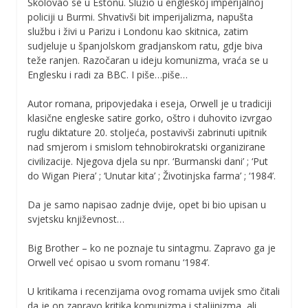
Školovao se u Estonu. Služio u engleskoj imperijalnoj
policiji u Burmi. Shvativši bit imperijalizma, napušta
službu i živi u Parizu i Londonu kao skitnica, zatim
sudjeluje u španjolskom gradjanskom ratu, gdje biva
teže ranjen. Razočaran u ideju komunizma, vraća se u
Englesku i radi za BBC. I piše…piše…
Autor romana, pripovjedaka i eseja, Orwell je u tradiciji
klasične engleske satire gorko, oštro i duhovito izvrgao
ruglu diktature 20. stoljeća, postavivši zabrinuti upitnik
nad smjerom i smislom tehnobirokratski organizirane
civilizacije. Njegova djela su npr. ‘Burmanski dani’ ; ‘Put
do Wigan Piera’ ; ‘Unutar kita’ ; Životinjska farma’ ; ‘1984’.
Da je samo napisao zadnje dvije, opet bi bio upisan u
svjetsku književnost…
Big Brother – ko ne poznaje tu sintagmu. Zapravo ga je
Orwell već opisao u svom romanu ‘1984’.
U kritikama i recenzijama ovog romama uvijek smo čitali
da je on zapravo kritika komunizma i staljinizma, ali