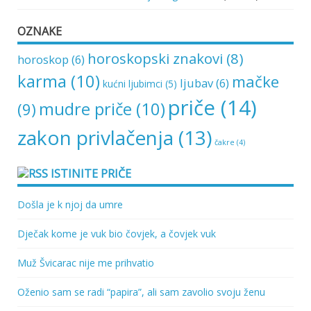
OZNAKE
horoskopski znakovi
(8)
horoskop
(6)
karma
(10)
mačke
ljubav
(6)
kućni ljubimci
(5)
priče
(14)
mudre priče
(10)
(9)
zakon privlačenja
(13)
čakre
(4)
ISTINITE PRIČE
Došla je k njoj da umre
Dječak kome je vuk bio čovjek, a čovjek vuk
Muž Švicarac nije me prihvatio
Oženio sam se radi “papira”, ali sam zavolio svoju ženu