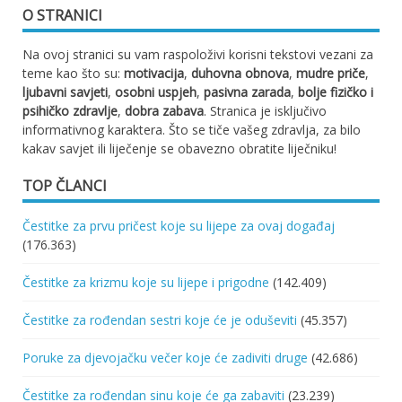
O STRANICI
Na ovoj stranici su vam raspoloživi korisni tekstovi vezani za
teme kao što su:
motivacija
,
duhovna obnova
,
mudre priče
,
ljubavni savjeti
,
osobni uspjeh
,
pasivna zarada
,
bolje fizičko i
psihičko zdravlje
,
dobra zabava
. Stranica je isključivo
informativnog karaktera. Što se tiče vašeg zdravlja, za bilo
kakav savjet ili liječenje se obavezno obratite liječniku!
TOP ČLANCI
Čestitke za prvu pričest koje su lijepe za ovaj događaj
(176.363)
Čestitke za krizmu koje su lijepe i prigodne
(142.409)
Čestitke za rođendan sestri koje će je oduševiti
(45.357)
Poruke za djevojačku večer koje će zadiviti druge
(42.686)
Čestitke za rođendan sinu koje će ga zabaviti
(23.239)