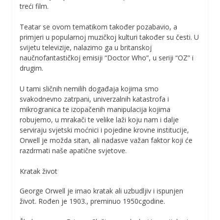
treći film.
Teatar se ovom tematikom također pozabavio, a
primjeri u popularnoj muzičkoj kulturi također su česti. U
svijetu televizije, nalazimo ga u britanskoj
naučnofantastičkoj emisiji “Doctor Who”, u seriji “OZ” i
drugim.
U tami sličnih nemilih događaja kojima smo
svakodnevno zatrpani, univerzalnih katastrofa i
mikrogranica te izopačenih manipulacija kojima
robujemo, u mrakači te velike laži koju nam i dalje
serviraju svjetski moćnici i pojedine krovne institucije,
Orwell je možda sitan, ali nadasve važan faktor koji će
razdrmati naše apatične svjetove.
Kratak život
George Orwell je imao kratak ali uzbudljiv i ispunjen
život. Rođen je 1903., preminuo 1950cgodine.