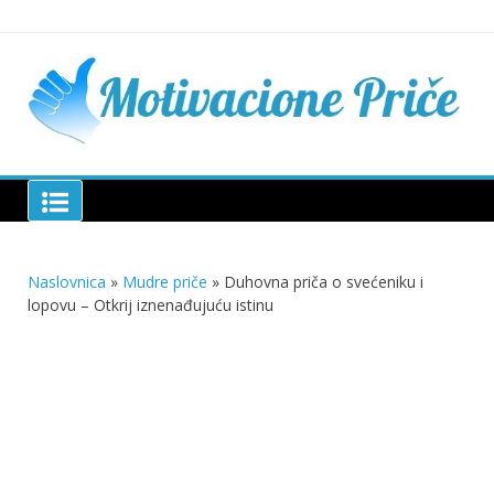
Skip
to
content
Mu
pri
živo
pou
pri
Motivacione Priče
živ
Naslovnica
»
Mudre priče
»
Duhovna priča o svećeniku i
lopovu – Otkrij iznenađujuću istinu