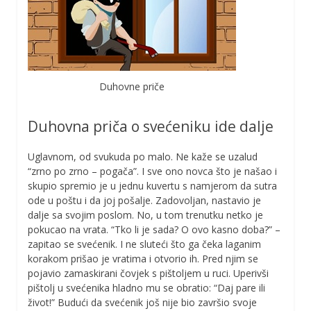
Duhovne priče
Duhovna priča o svećeniku ide dalje
Uglavnom, od svukuda po malo. Ne kaže se uzalud
“zrno po zrno – pogača”. I sve ono novca što je našao i
skupio spremio je u jednu kuvertu s namjerom da sutra
ode u poštu i da joj pošalje. Zadovoljan, nastavio je
dalje sa svojim poslom. No, u tom trenutku netko je
pokucao na vrata. “Tko li je sada? O ovo kasno doba?” –
zapitao se svećenik. I ne sluteći što ga čeka laganim
korakom prišao je vratima i otvorio ih. Pred njim se
pojavio zamaskirani čovjek s pištoljem u ruci. Uperivši
pištolj u svećenika hladno mu se obratio: “Daj pare ili
život!” Budući da svećenik još nije bio završio svoje