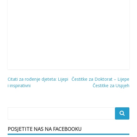
Citati za rođenje djeteta: Lijepi
Čestitke za Doktorat – Lijepe
Navigacija
i inspirativni
Čestitke za Uspjeh
objava
POSJETITE NAS NA FACEBOOKU