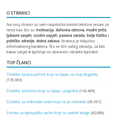
O STRANICI
Na ovoj stranici su vam raspoloživi korisni tekstovi vezani za
teme kao što su:
motivacija
,
duhovna obnova
,
mudre priče
,
ljubavni savjeti
,
osobni uspjeh
,
pasivna zarada
,
bolje fizičko i
psihičko zdravlje
,
dobra zabava
. Stranica je isključivo
informativnog karaktera. Što se tiče vašeg zdravlja, za bilo
kakav savjet ili liječenje se obavezno obratite liječniku!
TOP ČLANCI
Čestitke za prvu pričest koje su lijepe za ovaj događaj
(176.363)
Čestitke za krizmu koje su lijepe i prigodne
(142.409)
Čestitke za rođendan sestri koje će je oduševiti
(45.357)
Poruke za djevojačku večer koje će zadiviti druge
(42.686)