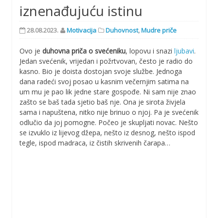
iznenađujuću istinu
28.08.2023.
Motivacija
Duhovnost
,
Mudre priče
Ovo je
duhovna priča o svećeniku
, lopovu i snazi
ljubavi
.
Jedan svećenik, vrijedan i požrtvovan, često je radio do
kasno. Bio je doista dostojan svoje službe. Jednoga
dana radeći svoj posao u kasnim večernjim satima na
um mu je pao lik jedne stare gospođe. Ni sam nije znao
zašto se baš tada sjetio baš nje. Ona je sirota živjela
sama i napuštena, nitko nije brinuo o njoj. Pa je svećenik
odlučio da joj pomogne. Počeo je skupljati novac. Nešto
se izvuklo iz lijevog džepa, nešto iz desnog, nešto ispod
tegle, ispod madraca, iz čistih skrivenih čarapa…