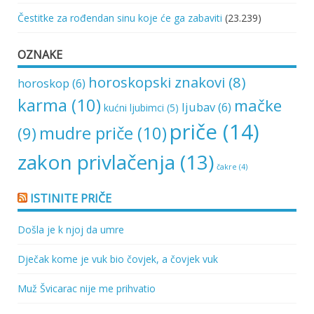
Čestitke za rođendan sinu koje će ga zabaviti
(23.239)
OZNAKE
horoskopski znakovi
(8)
horoskop
(6)
karma
(10)
mačke
ljubav
(6)
kućni ljubimci
(5)
priče
(14)
mudre priče
(10)
(9)
zakon privlačenja
(13)
čakre
(4)
ISTINITE PRIČE
Došla je k njoj da umre
Dječak kome je vuk bio čovjek, a čovjek vuk
Muž Švicarac nije me prihvatio