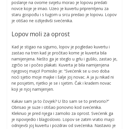
poslanje na ovome svijetu morao je lopovu predati
novce koje je imao. Uzeo je kuvertu pripremljenu za
staru gospođu i s tugom u srcu predao je lopovu. Lopov
je otišao ne ozlijedivši svećenika.
Lopov moli za oprost
Kad je stigao na sigurno, lopov je pogledao kuvertu i
zastao na tren kad je pročitao kome je kuverta bila
namijenjena. Nešto ga je steglo u grlu i gušilo, zastao je,
zgrčio se i počeo plakati. Kuverta je bila namijenjena
njegovoj majci! Pomislio je: “Svećenik se u ovo doba
noći sjetio moje majke i šalje joj novac. A ja ju nikad ni
ne posjetim, rijetko je se i sjetim. Čak i kradem novac
koji je njoj namijenjen.
Kakav sam ja to čovjek? U što sam se to pretvorio?”
Obrisao je suze i otišao ponovno kod svećenika.
Kleknuo je pred njega i zamolio za oprost. Svećenik ga
je ispovijedio i blagoslovio. Lopov se zatim vratio majci
odnijevši joj kuvertu i pozdrav od svećenika. Nastavio je