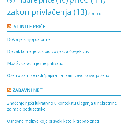
(9)
zakon privlačenja
(13)
čakre
(4)
ISTINITE PRIČE
Došla je k njoj da umre
Dječak kome je vuk bio čovjek, a čovjek vuk
Muž Švicarac nije me prihvatio
Oženio sam se radi “papira”, ali sam zavolio svoju ženu
ZABAVNI NET
Značenje riječi lukrativno u kontekstu ulaganja u nekretnine
za male poduzetnike
Osnovne molitve koje bi svaki katolik trebao znati