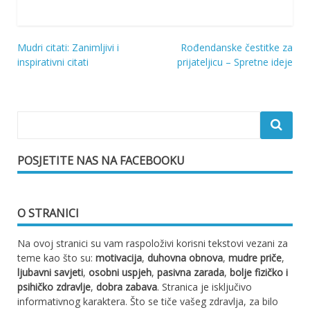
Mudri citati: Zanimljivi i
Rođendanske čestitke za
Navigacija
inspirativni citati
prijateljicu – Spretne ideje
objava
POSJETITE NAS NA FACEBOOKU
O STRANICI
Na ovoj stranici su vam raspoloživi korisni tekstovi vezani za
teme kao što su:
motivacija
,
duhovna obnova
,
mudre priče
,
ljubavni savjeti
,
osobni uspjeh
,
pasivna zarada
,
bolje fizičko i
psihičko zdravlje
,
dobra zabava
. Stranica je isključivo
informativnog karaktera. Što se tiče vašeg zdravlja, za bilo