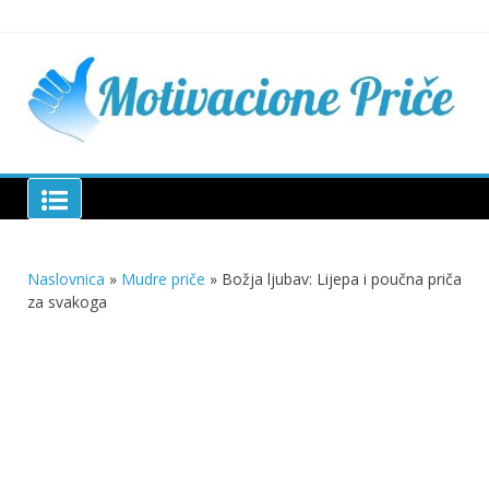
Skip
to
content
Mu
pri
živo
pou
pri
Motivacione Priče
živ
Naslovnica
»
Mudre priče
»
Božja ljubav: Lijepa i poučna priča
za svakoga