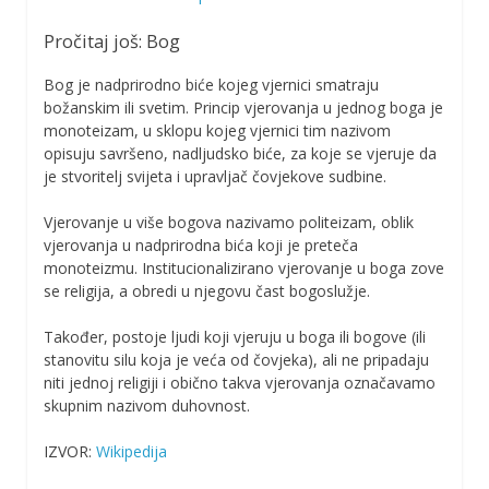
Pročitaj još: Bog
Bog je nadprirodno biće kojeg vjernici smatraju
božanskim ili svetim. Princip vjerovanja u jednog boga je
monoteizam, u sklopu kojeg vjernici tim nazivom
opisuju savršeno, nadljudsko biće, za koje se vjeruje da
je stvoritelj svijeta i upravljač čovjekove sudbine.
Vjerovanje u više bogova nazivamo politeizam, oblik
vjerovanja u nadprirodna bića koji je preteča
monoteizmu. Institucionalizirano vjerovanje u boga zove
se religija, a obredi u njegovu čast bogoslužje.
Također, postoje ljudi koji vjeruju u boga ili bogove (ili
stanovitu silu koja je veća od čovjeka), ali ne pripadaju
niti jednoj religiji i obično takva vjerovanja označavamo
skupnim nazivom duhovnost.
IZVOR:
Wikipedija