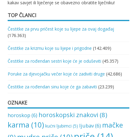
kakav savjet ili liječenje se obavezno obratite liječniku!
TOP ČLANCI
Čestitke za prvu pričest koje su lijepe za ovaj događaj
(176.363)
Čestitke za krizmu koje su lijepe i prigodne
(142.409)
Čestitke za rođendan sestri koje će je oduševiti
(45.357)
Poruke za djevojačku večer koje će zadiviti druge
(42.686)
Čestitke za rođendan sinu koje će ga zabaviti
(23.239)
OZNAKE
horoskopski znakovi
(8)
horoskop
(6)
karma
(10)
mačke
ljubav
(6)
kućni ljubimci
(5)
priče
(14)
mudre priče
(10)