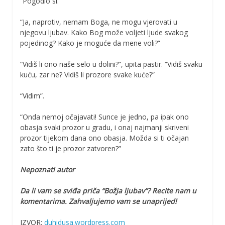
“Pogodio si.”
“Ja, naprotiv, nemam Boga, ne mogu vjerovati u
njegovu ljubav. Kako Bog može voljeti ljude svakog
pojedinog? Kako je moguće da mene voli?”
“Vidiš li ono naše selo u dolini?”, upita pastir. “Vidiš svaku
kuću, zar ne? Vidiš li prozore svake kuće?”
“Vidim”.
“Onda nemoj očajavati! Sunce je jedno, pa ipak ono
obasja svaki prozor u gradu, i onaj najmanji skriveni
prozor tijekom dana ono obasja. Možda si ti očajan
zato što ti je prozor zatvoren?”
Nepoznati autor
Da li vam se sviđa priča “Božja ljubav”? Recite nam u
komentarima. Zahvaljujemo vam se unaprijed!
IZVOR:
duhidusa.wordpress.com