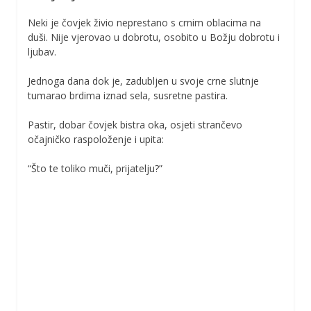
Neki je čovjek živio neprestano s crnim oblacima na
duši. Nije vjerovao u dobrotu, osobito u Božju dobrotu i
ljubav.
Jednoga dana dok je, zadubljen u svoje crne slutnje
tumarao brdima iznad sela, susretne pastira.
Pastir, dobar čovjek bistra oka, osjeti strančevo
očajničko raspoloženje i upita:
“Što te toliko muči, prijatelju?”