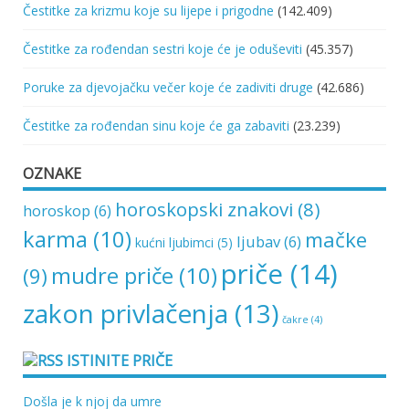
Čestitke za krizmu koje su lijepe i prigodne
(142.409)
Čestitke za rođendan sestri koje će je oduševiti
(45.357)
Poruke za djevojačku večer koje će zadiviti druge
(42.686)
Čestitke za rođendan sinu koje će ga zabaviti
(23.239)
OZNAKE
horoskopski znakovi
(8)
horoskop
(6)
karma
(10)
mačke
ljubav
(6)
kućni ljubimci
(5)
priče
(14)
mudre priče
(10)
(9)
zakon privlačenja
(13)
čakre
(4)
ISTINITE PRIČE
Došla je k njoj da umre