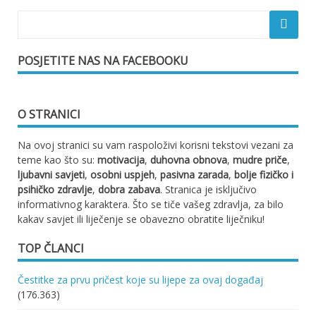
POSJETITE NAS NA FACEBOOKU
O STRANICI
Na ovoj stranici su vam raspoloživi korisni tekstovi vezani za
teme kao što su:
motivacija
,
duhovna obnova
,
mudre priče
,
ljubavni savjeti
,
osobni uspjeh
,
pasivna zarada
,
bolje fizičko i
psihičko zdravlje
,
dobra zabava
. Stranica je isključivo
informativnog karaktera. Što se tiče vašeg zdravlja, za bilo
kakav savjet ili liječenje se obavezno obratite liječniku!
TOP ČLANCI
Čestitke za prvu pričest koje su lijepe za ovaj događaj
(176.363)