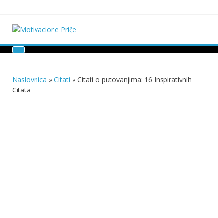
Skip
to
content
Motivacione Priče
Mudre priče o životu i poučne priče o životu
Naslovnica
»
Citati
»
Citati o putovanjima: 16 Inspirativnih
Citata