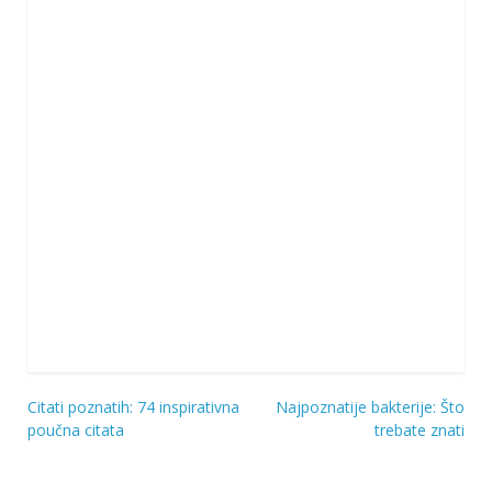
Citati poznatih: 74 inspirativna
Najpoznatije bakterije: Što
Navigacija
poučna citata
trebate znati
objava