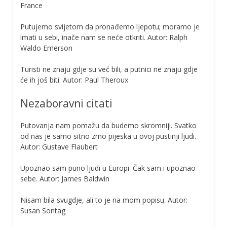
France
Putujemo svijetom da pronađemo ljepotu; moramo je
imati u sebi, inače nam se neće otkriti. Autor: Ralph
Waldo Emerson
Turisti ne znaju gdje su već bili, a putnici ne znaju gdje
će ih još biti. Autor: Paul Theroux
Nezaboravni citati
Putovanja nam pomažu da budemo skromniji. Svatko
od nas je samo sitno zrno pijeska u ovoj pustinji ljudi.
Autor: Gustave Flaubert
Upoznao sam puno ljudi u Europi. Čak sam i upoznao
sebe. Autor: James Baldwin
Nisam bila svugdje, ali to je na mom popisu. Autor:
Susan Sontag