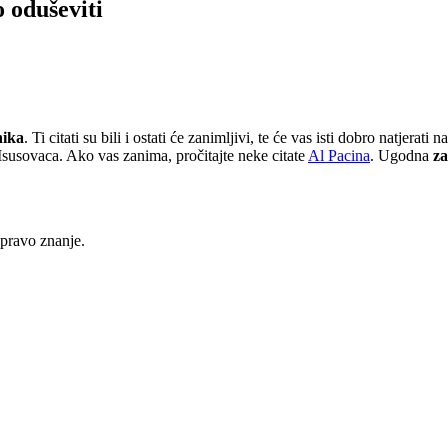
o oduševiti
nika
. Ti citati su bili i ostati će zanimljivi, te će vas isti dobro natjerati 
Isusovaca. Ako vas zanima, pročitajte neke citate
Al Pacina
. Ugodna
z
pravo znanje.