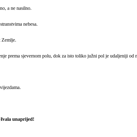
no, a ne nasilno.
ostranstvima nebesa.
t Zemlje.
nje prema sjevernom polu, dok za isto toliko južni pol je udaljeniji od 
zvijezdama.
 Hvala unaprijed!