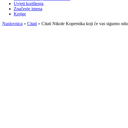
Uvjeti korištenja
Značenje imena
Knjige
Naslovnica
»
Citati
»
Citati Nikole Kopernika koji će vas sigurno odu