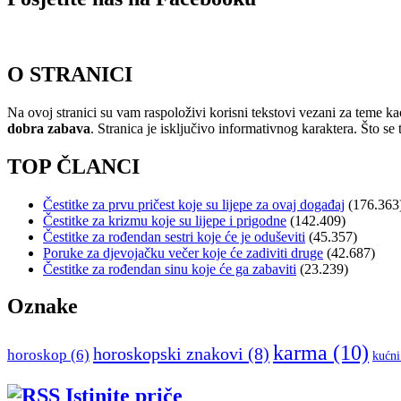
O STRANICI
Na ovoj stranici su vam raspoloživi korisni tekstovi vezani za teme ka
dobra zabava
. Stranica je isključivo informativnog karaktera. Što se t
TOP ČLANCI
Čestitke za prvu pričest koje su lijepe za ovaj događaj
(176.363
Čestitke za krizmu koje su lijepe i prigodne
(142.409)
Čestitke za rođendan sestri koje će je oduševiti
(45.357)
Poruke za djevojačku večer koje će zadiviti druge
(42.687)
Čestitke za rođendan sinu koje će ga zabaviti
(23.239)
Oznake
karma
(10)
horoskopski znakovi
(8)
horoskop
(6)
kućni
Istinite priče