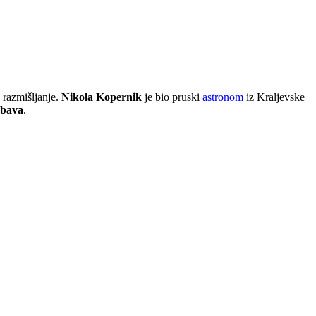
na razmišljanje.
Nikola Kopernik
je bio pruski
astronom
iz Kraljevske
abava
.