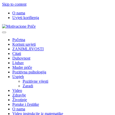
Skip to content
O nama
Uvjeti korištenja
Motivacione Priče
Mudre priče o životu i poučne priče o životu
Početna
Korisni savjeti
ZANIMLJIVOSTI
Citati
Duhovnost
Ljubav
Mudre priče
Pozitivna psihologija
Uspjeh
Pozitivne vijesti
Zaradi
Video
Zdravlje
Životinje
Poruke i čestitke
O nama
Video instrukcije iz matematike