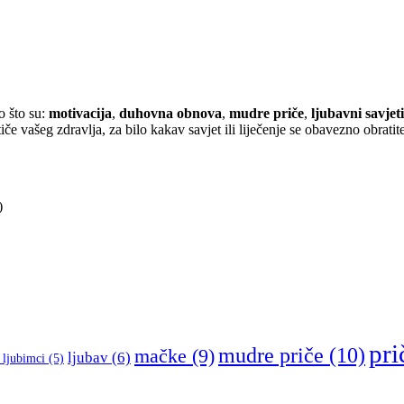
o što su:
motivacija
,
duhovna obnova
,
mudre priče
,
ljubavni savjeti
iče vašeg zdravlja, za bilo kakav savjet ili liječenje se obavezno obratite
)
pri
mudre priče
(10)
mačke
(9)
ljubav
(6)
 ljubimci
(5)