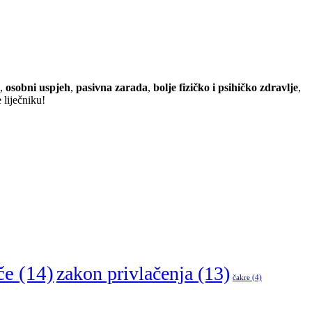
,
osobni uspjeh
,
pasivna zarada
,
bolje fizičko i psihičko zdravlje
,
 liječniku!
če
(14)
zakon privlačenja
(13)
čakre
(4)