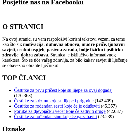
Posjetite nas na Facebooku
O STRANICI
Na ovoj stranici su vam raspoloživi korisni tekstovi vezani za teme
kao što su:
motivacija
,
duhovna obnova
,
mudre priče
,
ljubavni
savjeti
,
osobni uspjeh
,
pasivna zarada
,
bolje fizičko i psihičko
zdravlje
,
dobra zabava
. Stranica je isključivo informativnog
karaktera. Što se tiče vašeg zdravlja, za bilo kakav savjet ili liječenje
se obavezno obratite liječniku!
TOP ČLANCI
Čestitke za prvu pričest koje su lijepe za ovaj događaj
(176.363)
Čestitke za krizmu koje su lijepe i prigodne
(142.409)
Čestitke za rođendan sestri koje će je oduševiti
(45.357)
Poruke za djevojačku večer koje će zadiviti druge
(42.687)
Čestitke za rođendan sinu koje će ga zabaviti
(23.239)
Oznake