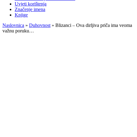
Uvjeti korištenja
Značenje imena
Knjige
Naslovnica
»
Duhovnost
»
Blizanci – Ova dirljiva priča ima veoma
važnu poruku…