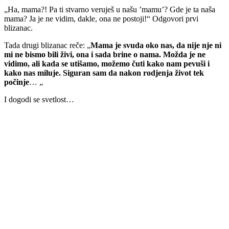
„Ha, mama?! Pa ti stvarno veruješ u našu ’mamu’? Gde je ta naša
mama? Ja je ne vidim, dakle, ona ne postoji!“ Odgovori prvi
blizanac.
Tada drugi blizanac reče: „
Mama je svuda oko nas, da nije nje ni
mi ne bismo bili živi, ona i sada brine o nama. Možda je ne
vidimo, ali kada se utišamo, možemo čuti kako nam pevuši i
kako nas miluje. Siguran sam da nakon rodjenja život tek
počinje
… „
I dogodi se svetlost…