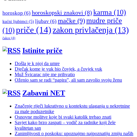
karma
(10)
horoskopski znakovi
(8)
horoskop
(6)
mudre priče
mačke
(9)
ljubav
(6)
kućni ljubimci
(5)
priče
(14)
zakon privlačenja
(13)
(10)
čakre
(4)
Istinite priče
Došla je k njoj da umre
Dječak kome je vuk bio čovjek, a čovjek vuk
Muž Švicarac nije me prihvatio
Oženio sam se radi “papira”, ali sam zavolio svoju ženu
Zabavni NET
Značenje riječi lukrativno u kontekstu ulaganja u nekretnine
za male poduzetnike
Osnovne molitve koje bi svaki katolik trebao znati
Savjet kako brzo zaspati – vodič za radnike koji žele
kvalitetan san
Zanimljivosti o poskoku: upoznajmo najpoznatiju zmiju naših