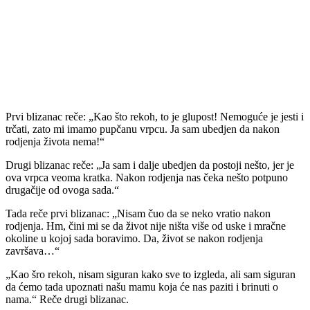
Prvi blizanac reče: „Kao što rekoh, to je glupost! Nemoguće je jesti i
trčati, zato mi imamo pupčanu vrpcu. Ja sam ubedjen da nakon
rodjenja života nema!“
Drugi blizanac reče: „Ja sam i dalje ubedjen da postoji nešto, jer je
ova vrpca veoma kratka. Nakon rodjenja nas čeka nešto potpuno
drugačije od ovoga sada.“
Tada reče prvi blizanac: „Nisam čuo da se neko vratio nakon
rodjenja. Hm, čini mi se da život nije ništa više od uske i mračne
okoline u kojoj sada boravimo. Da, život se nakon rodjenja
završava…“
„Kao šro rekoh, nisam siguran kako sve to izgleda, ali sam siguran
da ćemo tada upoznati našu mamu koja će nas paziti i brinuti o
nama.“ Reče drugi blizanac.