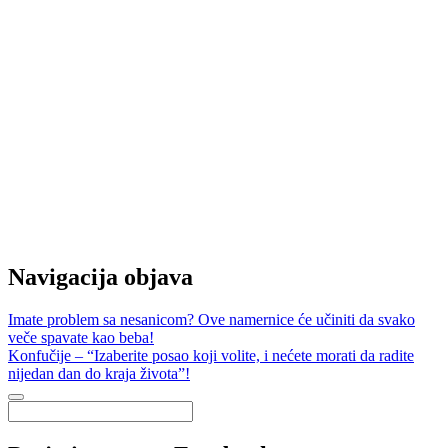
Navigacija objava
Imate problem sa nesanicom? Ove namernice će učiniti da svako
veče spavate kao beba!
Konfučije – “Izaberite posao koji volite, i nećete morati da radite
nijedan dan do kraja života”!