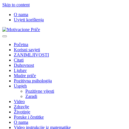
Skip to content
O nama
Uvjeti korištenja
Motivacione Priče
Mudre priče o životu i poučne priče o životu
Početna
Korisni savjeti
ZANIMLJIVOSTI
Citati
Duhovnost
Ljubav
Mudre priče
Pozitivna psihologija
Uspjeh
Pozitivne vijesti
Zaradi
Video
Zdravlje
Životinje
Poruke i čestitke
O nama
Video instrukcije iz matematike