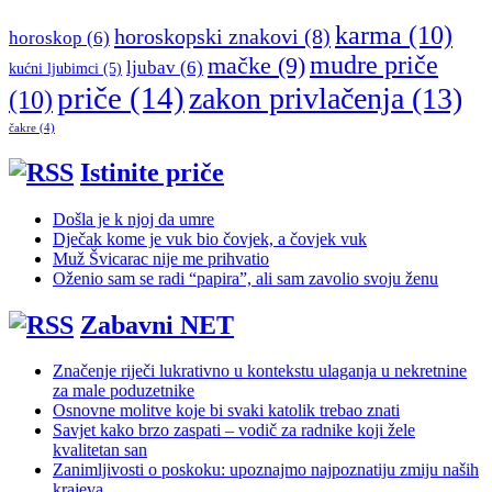
karma
(10)
horoskopski znakovi
(8)
horoskop
(6)
mudre priče
mačke
(9)
ljubav
(6)
kućni ljubimci
(5)
priče
(14)
zakon privlačenja
(13)
(10)
čakre
(4)
Istinite priče
Došla je k njoj da umre
Dječak kome je vuk bio čovjek, a čovjek vuk
Muž Švicarac nije me prihvatio
Oženio sam se radi “papira”, ali sam zavolio svoju ženu
Zabavni NET
Značenje riječi lukrativno u kontekstu ulaganja u nekretnine
za male poduzetnike
Osnovne molitve koje bi svaki katolik trebao znati
Savjet kako brzo zaspati – vodič za radnike koji žele
kvalitetan san
Zanimljivosti o poskoku: upoznajmo najpoznatiju zmiju naših
krajeva