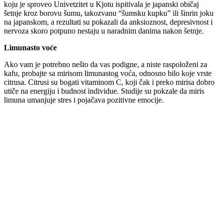
koju je sproveo Univetzitet u Kjotu ispitivala je japanski običaj
šetnje kroz borovu šumu, takozvanu “šumsku kupku” ili šinrin joku
na japanskom, a rezultati su pokazali da anksioznost, depresivnost i
nervoza skoro potpuno nestaju u naradnim danima nakon šetnje.
Limunasto voće
Ako vam je potrebno nešto da vas podigne, a niste raspoloženi za
kafu, probajte sa mirisom limunastog voća, odnosno bilo koje vrste
citrusa. Citrusi su bogati vitaminom C, koji čak i preko mirisa dobro
utiče na energiju i budnost individue. Studije su pokzale da miris
limuna umanjuje stres i pojačava pozitivne emocije.