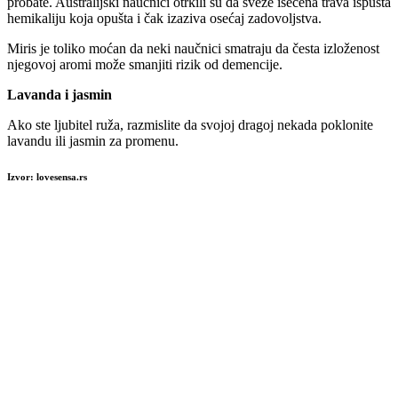
probate. Australijski naučnici otrkili su da sveže isečena trava ispušta
hemikaliju koja opušta i čak izaziva osećaj zadovoljstva.
Miris je toliko moćan da neki naučnici smatraju da česta izloženost
njegovoj aromi može smanjiti rizik od demencije.
Lavanda i jasmin
Ako ste ljubitel ruža, razmislite da svojoj dragoj nekada poklonite
lavandu ili jasmin za promenu.
Izvor: lovesensa.rs