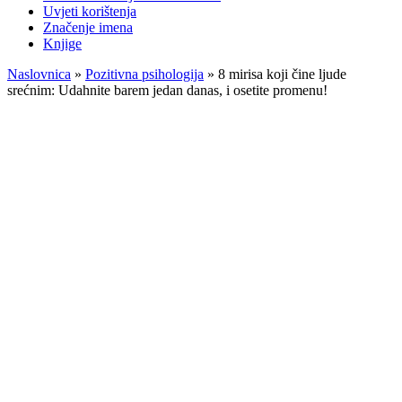
Uvjeti korištenja
Značenje imena
Knjige
Naslovnica
»
Pozitivna psihologija
»
8 mirisa koji čine ljude
srećnim: Udahnite barem jedan danas, i osetite promenu!