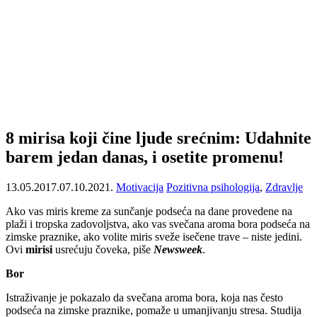
8 mirisa koji čine ljude srećnim: Udahnite
barem jedan danas, i osetite promenu!
13.05.2017.
07.10.2021.
Motivacija
Pozitivna psihologija
,
Zdravlje
Ako vas miris kreme za sunčanje podseća na dane provedene na
plaži i tropska zadovoljstva, ako vas svečana aroma bora podseća na
zimske praznike, ako volite miris sveže isečene trave – niste jedini.
Ovi
mirisi
usrećuju čoveka, piše
Newsweek
.
Bor
Istraživanje je pokazalo da svečana aroma bora, koja nas često
podseća na zimske praznike, pomaže u umanjivanju stresa. Studija