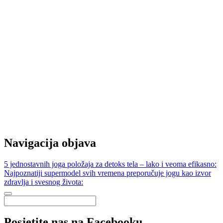
Navigacija objava
5 jednostavnih joga položaja za detoks tela – lako i veoma efikasno:
Najpoznatiji supermodel svih vremena preporučuje jogu kao izvor
zdravlja i svesnog života:
Posjetite nas na Facebooku