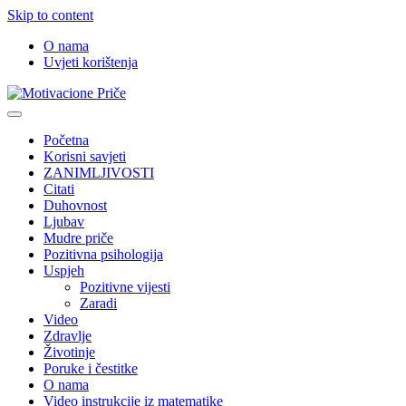
Skip to content
O nama
Uvjeti korištenja
Motivacione Priče
Mudre priče o životu i poučne priče o životu
Početna
Korisni savjeti
ZANIMLJIVOSTI
Citati
Duhovnost
Ljubav
Mudre priče
Pozitivna psihologija
Uspjeh
Pozitivne vijesti
Zaradi
Video
Zdravlje
Životinje
Poruke i čestitke
O nama
Video instrukcije iz matematike