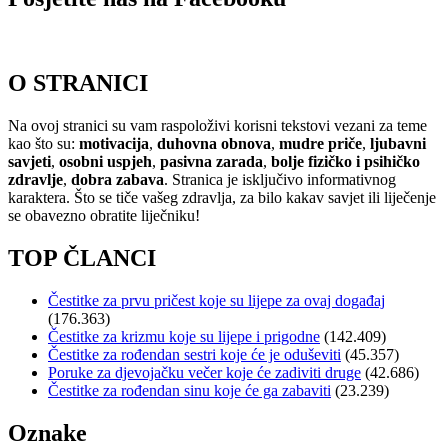
O STRANICI
Na ovoj stranici su vam raspoloživi korisni tekstovi vezani za teme
kao što su:
motivacija
,
duhovna obnova
,
mudre priče
,
ljubavni
savjeti
,
osobni uspjeh
,
pasivna zarada
,
bolje fizičko i psihičko
zdravlje
,
dobra zabava
. Stranica je isključivo informativnog
karaktera. Što se tiče vašeg zdravlja, za bilo kakav savjet ili liječenje
se obavezno obratite liječniku!
TOP ČLANCI
Čestitke za prvu pričest koje su lijepe za ovaj događaj
(176.363)
Čestitke za krizmu koje su lijepe i prigodne
(142.409)
Čestitke za rođendan sestri koje će je oduševiti
(45.357)
Poruke za djevojačku večer koje će zadiviti druge
(42.686)
Čestitke za rođendan sinu koje će ga zabaviti
(23.239)
Oznake