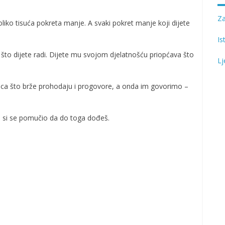
Z
koliko tisuća pokreta manje. A svaki pokret manje koji dijete
Is
što dijete radi. Dijete mu svojom djelatnošću priopćava što
Lj
eca što brže prohodaju i progovore, a onda im govorimo –
ko si se pomučio da do toga dođeš.