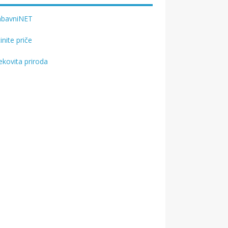
abavniNET
tinite priče
ekovita priroda