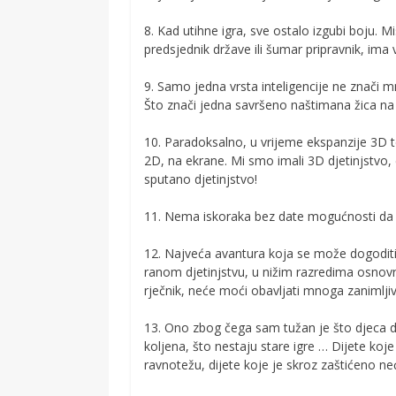
8. Kad utihne igra, sve ostalo izgubi boju. Mi
predsjednik države ili šumar pripravnik, ima 
9. Samo jedna vrsta inteligencije ne znači mn
Što znači jedna savršeno naštimana žica na 
10. Paradoksalno, u vrijeme ekspanzije 3D t
2D, na ekrane. Mi smo imali 3D djetinjstvo,
sputano djetinjstvo!
11. Nema iskoraka bez date mogućnosti da s
12. Najveća avantura koja se može dogoditi
ranom djetinjstvu, u nižim razredima osnovn
rječnik, neće moći obavljati mnoga zanimljiv
13. Ono zbog čega sam tužan je što djeca da
koljena, što nestaju stare igre … Dijete koje
ravnotežu, dijete koje je skroz zaštićeno ne