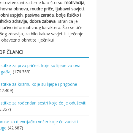
kstovi vezani za teme kao što su:
motivacija
,
uhovna obnova
,
mudre priče
,
ljubavni savjeti
,
obni uspjeh
,
pasivna zarada
,
bolje fizičko i
ihičko zdravlje
,
dobra zabava
. Stranica je
ključivo informativnog karaktera. Što se tiče
šeg zdravlja, za bilo kakav savjet ili liječenje
 obavezno obratite liječniku!
OP ČLANCI
stitke za prvu pričest koje su lijepe za ovaj
ogađaj
(176.363)
stitke za krizmu koje su lijepe i prigodne
42.409)
stitke za rođendan sestri koje će je oduševiti
5.357)
ruke za djevojačku večer koje će zadiviti
ruge
(42.687)