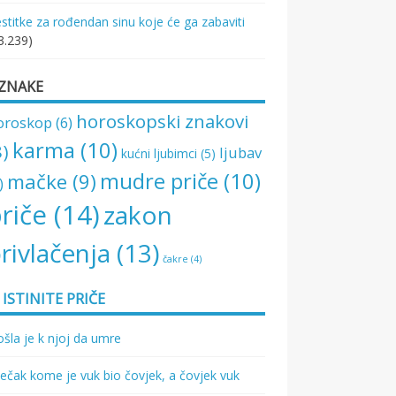
stitke za rođendan sinu koje će ga zabaviti
3.239)
ZNAKE
horoskopski znakovi
oroskop
(6)
karma
(10)
8)
ljubav
kućni ljubimci
(5)
mudre priče
(10)
mačke
(9)
)
riče
(14)
zakon
rivlačenja
(13)
čakre
(4)
ISTINITE PRIČE
šla je k njoj da umre
ečak kome je vuk bio čovjek, a čovjek vuk