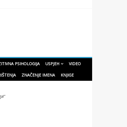
oučne priče o životu
ITIVNA PSIHOLOGIJA
USPJEH
VIDEO
RIŠTENJA
ZNAČENJE IMENA
KNJIGE
ga!”