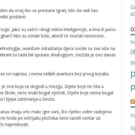
Če
slim da onaj tko se prestane igrati, bilo da radi kao
(2
veliki problem.
O
ogo. Jako su važni i drugi vidovi inteligencije, a ima ih puno.
gitari? Ako su ostale loše, akord će zvučati nesnosno.
h
ehnologije, avanture odrastanja djece svode se sve više na
(
 ekrani su tada bili sputani. Analogijom, možda je ovo danas
(6
p
e on napravi, i nema velikih avantura bez prvog koraka.
p
 je ona koja se dogodi u mozgu. Dijete koje ne čita u
e škole, neće imati bogat riječnik. Dijete koje nema bogat
a i lijepa zanimanja u životu.
nas imaju vrlo malo igre vani, što rijetko vidim razbijena
Do
 ne hoda po ivičnjaku pločnika neće razviti centar za
će napredovati.
Dj