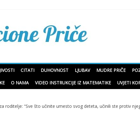
Mudre priče o životu i p
IVOSTI
CITATI
DUHOVNOST
LJUBAV
MUDRE PRIČE
POZ
KE
O NAMA
VIDEO INSTRUKCIJE IZ MATEMATIKE
UVJETI KO
a roditelje: “Sve što učinite umesto svog deteta, učinili ste protiv nje