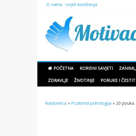
Skip
O nama
Uvjeti korištenja
to
content
Motivacione Priče
POČETNA
KORISNI SAVJETI
ZANIMLJ
ZDRAVLJE
ŽIVOTINJE
PORUKE I ČESTIT
Naslovnica
»
Pozitivna psihologija
»
20 pouka z