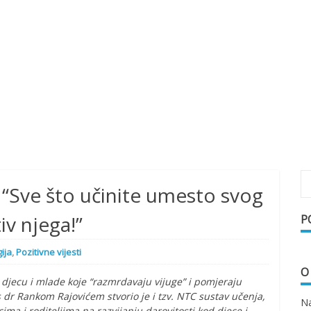
: “Sve što učinite umesto svog
tiv njega!”
P
ija
,
Pozitivne vijesti
O
a djecu i mlade koje “razmrdavaju vijuge” i pomjeraju
s dr Rankom Rajovićem stvorio je i tzv. NTC sustav učenja,
Na
ima i roditeljima na razvijanju darovitosti kod djece i