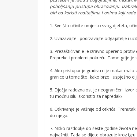
poboljšanju pristupa obrazovanju. Izabrali
biti od koristi roditeljima i onima koji rad
1. Sve što učinite umjesto svog djeteta, učini
2. Uvažavajte i podržavajte odgajatelje i učit
3. Prezaštićivanje je izravno upereno proti
Prepreke i problemi pokreću. Tamo gdje je s
4. Ako pristupanje gradivu nije makar mal
granice u tome što, kako brzo i uspješno di
5. Dječja radoznalost je neograničeni izvor ob
tu moćnu silu iskoristiti za napredak?
6. Otkrivanje je važnije od otkrića. Trenutak
do njega.
7. Nitko razdoblje do šeste godine života n
najvažniji. Tada se dijete obrazuje kroz igru.