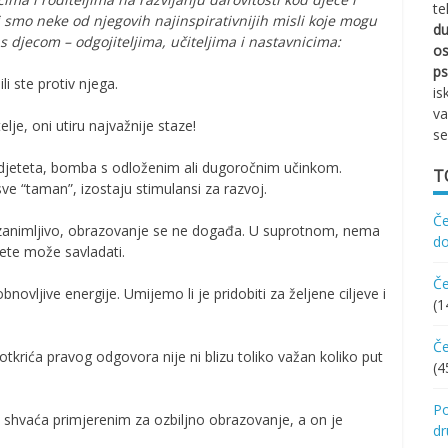
te
 smo neke od njegovih najinspirativnijih misli koje mogu
d
e s djecom – odgojiteljima, učiteljima i nastavnicima:
os
ps
li ste protiv njega.
is
va
elje, oni utiru najvažnije staze!
se
v djeteta, bomba s odloženim ali dugoročnim učinkom.
T
ve “taman”, izostaju stimulansi za razvoj.
Če
o zanimljivo, obrazovanje se ne događa. U suprotnom, nema
d
jete može savladati.
Če
novljive energije. Umijemo li je pridobiti za željene ciljeve i
(1
Če
 otkrića pravog odgovora nije ni blizu toliko važan koliko put
(4
Po
e shvaća primjerenim za ozbiljno obrazovanje, a on je
d