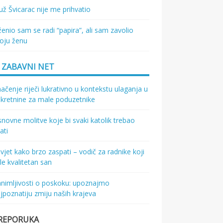
ž Švicarac nije me prihvatio
enio sam se radi “papira”, ali sam zavolio
oju ženu
ZABAVNI NET
ačenje riječi lukrativno u kontekstu ulaganja u
kretnine za male poduzetnike
novne molitve koje bi svaki katolik trebao
ati
vjet kako brzo zaspati – vodič za radnike koji
le kvalitetan san
nimljivosti o poskoku: upoznajmo
jpoznatiju zmiju naših krajeva
REPORUKA