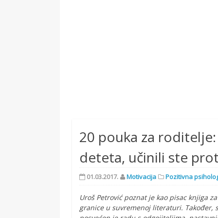
20 pouka za roditelje
deteta, učinili ste pro
01.03.2017.
Motivacija
Pozitivna psiholog
Uroš Petrović poznat je kao pisac knjiga z
granice u suvremenoj literaturi. Također, 
posvećen je radu s odgojiteljima, nastavnic