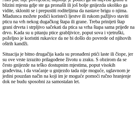
blizini mjesta gdje ste ga pronašli ili još bolje gnijezda ukoliko ga
vidite, skloniti se i prepustiti roditeljima da nastave brigu o njima.
Mladunca možete podići koristeći ljestve ili rukom pažljivo staviti
pticu na vrh nekog dugačkog štapa ili grane. Treba prinijeti štap
grani drveta i strpljivo sačekati da ptica sa vrha štapa sama prijeđe na
drvo. Kada su u pitanju ptice grabljivice, poput sova i vjetruški,
poželjno je koristiti rukavice da ne bi došlo do povrede od njihovih
oštrih kandži.
Situacija je bitno drugačija kada su pronađeni ptići laste ili čiope, jer
su ove vrste izrazito prilagođene životu u zraku. S obzirom da se
često gnijezde na teško dostupnim mjestima, poput visokih
građevina, i da vraćanje u gnijezdo tada nije moguće, uglavnom je
jedini pouzdan način na koji im je moguće pomoći ručno hranjenje
dok ne budu sposobni za samostalan let.