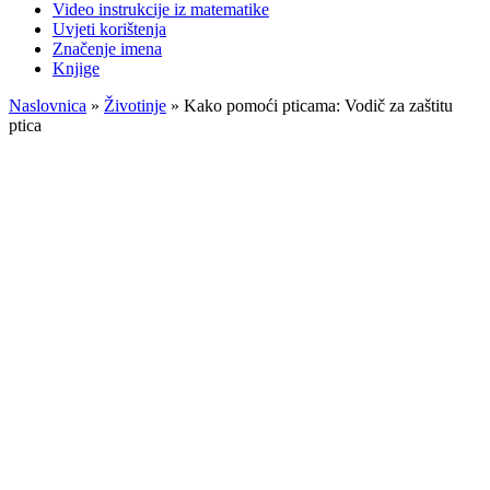
Video instrukcije iz matematike
Uvjeti korištenja
Značenje imena
Knjige
Naslovnica
»
Životinje
»
Kako pomoći pticama: Vodič za zaštitu
ptica