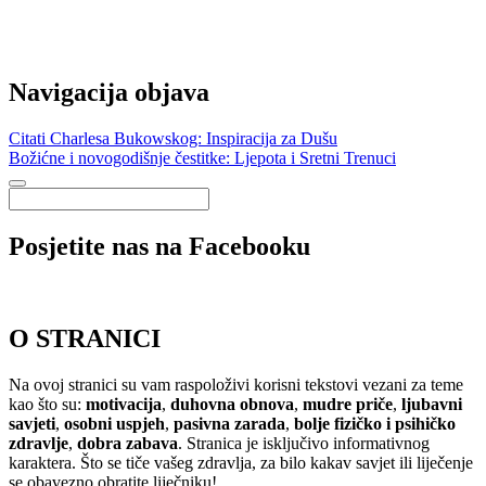
Navigacija objava
Citati Charlesa Bukowskog: Inspiracija za Dušu
Božićne i novogodišnje čestitke: Ljepota i Sretni Trenuci
Posjetite nas na Facebooku
O STRANICI
Na ovoj stranici su vam raspoloživi korisni tekstovi vezani za teme
kao što su:
motivacija
,
duhovna obnova
,
mudre priče
,
ljubavni
savjeti
,
osobni uspjeh
,
pasivna zarada
,
bolje fizičko i psihičko
zdravlje
,
dobra zabava
. Stranica je isključivo informativnog
karaktera. Što se tiče vašeg zdravlja, za bilo kakav savjet ili liječenje
se obavezno obratite liječniku!