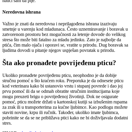
nauči sam da pije.
Neredovna ishrana
Važno je znati da neredovna i neprilagođena ishrana izazivaju
smetnje u varenju kod mladunaca. Često uznemiravanje i boravak u
zatvorenom prostoru bez mogućnosti za letenje dovode do velikog
stresa što može biti fatalno za mladu jedinku. Zato je najbolje da
ptića, čim malo ojača i oporavi se, vratite u prirodu. Dug boravak sa
ljudima dovodi u pitanje njegov uspješan povratak u prirodu.
Šta ako pronađete povrijeđenu pticu?
Ukoliko pronađete povrijeđenu pticu, neophodno je da dobije
stručnu pomoć u što kraćem roku. Preporuka je da odnesete pticu
kod veterinara kako bi ustanovio vrstu i stupanj povrede i dao joj
prvu pomoć ili da se odmah obratite stručnim institucijama koje
mogu preuzeti brigu o povrijeđenoj životinji. Dok ne osigurate
pomoć, pticu možete držati u kartonskoj kutiji sa izbušenim rupama
za zrak ili u transporterima za kućne ljubimce. Kao podlogu možete
staviti novine, krpu ili ručnik. Također, ukoliko imate ljubimca,
pobrinite se da se ne približava ptici kako ne bi doživljavala dodatni
stres.