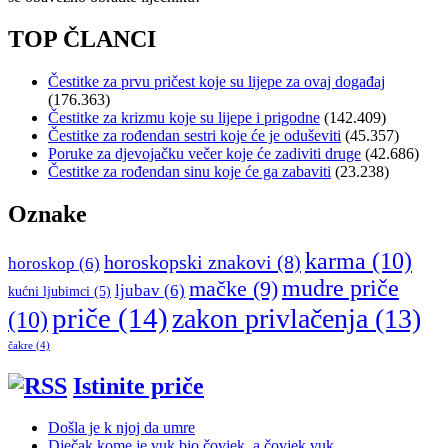
TOP ČLANCI
Čestitke za prvu pričest koje su lijepe za ovaj događaj
(176.363)
Čestitke za krizmu koje su lijepe i prigodne
(142.409)
Čestitke za rođendan sestri koje će je oduševiti
(45.357)
Poruke za djevojačku večer koje će zadiviti druge
(42.686)
Čestitke za rođendan sinu koje će ga zabaviti
(23.238)
Oznake
karma
(10)
horoskopski znakovi
(8)
horoskop
(6)
mudre priče
mačke
(9)
ljubav
(6)
kućni ljubimci
(5)
priče
(14)
zakon privlačenja
(13)
(10)
čakre
(4)
Istinite priče
Došla je k njoj da umre
Dječak kome je vuk bio čovjek, a čovjek vuk