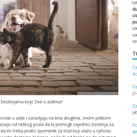
te
d
os
ps
is
va
se
T
Če
d
Če
(1
 životinjama koje žive u azilima?
Če
(4
vode u azile i ostavljaju na brizi drugima, ovom prilikom
ezaju od teškog posla da bi pomogli zajednici životinja sa
Po
 da im treba podići spomenik za trud koji ulažu u njihovu
d