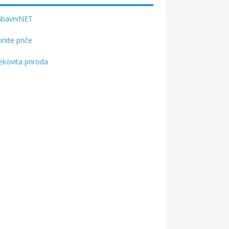
abavniNET
tinite priče
ekovita priroda