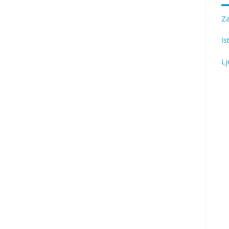
Z
Is
Lj