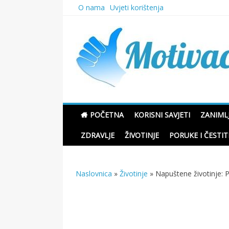
Skip
O nama
Uvjeti korištenja
to
content
Motivacione Priče
POČETNA
KORISNI SAVJETI
ZANIMLJ
ZDRAVLJE
ŽIVOTINJE
PORUKE I ČESTIT
Naslovnica
»
Životinje
»
Napuštene životinje: