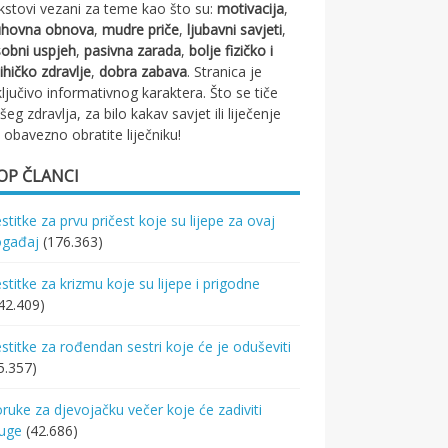
kstovi vezani za teme kao što su:
motivacija
,
uhovna obnova
,
mudre priče
,
ljubavni savjeti
,
obni uspjeh
,
pasivna zarada
,
bolje fizičko i
ihičko zdravlje
,
dobra zabava
. Stranica je
ključivo informativnog karaktera. Što se tiče
šeg zdravlja, za bilo kakav savjet ili liječenje
 obavezno obratite liječniku!
OP ČLANCI
stitke za prvu pričest koje su lijepe za ovaj
ogađaj
(176.363)
stitke za krizmu koje su lijepe i prigodne
42.409)
stitke za rođendan sestri koje će je oduševiti
5.357)
ruke za djevojačku večer koje će zadiviti
ruge
(42.686)