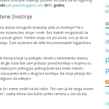
i uvjete dostojne življenja, počevši od hrane pa do sigurnog
piše
pet-point.blogspot.com
2011. godine.
Če
(2
ene životinje
O
nu dužna omogućiti stvaranje azila za životinje? Pa u
nu vojarnu bez struje i vode. Bez ikakvih mogućnosti za
h
ov posao gotov. Pardon imaju oni još posla, a to je da se
(
utaju. Čast izuzecima ali veliki broj komunalnih higijeničara
(6
p
štenaca koje su pokupili i doveli u veterinarsku stanicu
u. Ali gle čuda dok sam prolazio pored kombija u kojemu su
p
m injekcijom jednog po jednog bode bez imalo milosti i
 baca preko leđa u drugi kut kombija. Na moje pitanje što
 odgovor da odbijem.
 će i mene srediti na isti način. Tko sam ja da njega zezam
Do
eć i zadnji štenac bio bačen preko ramena u sve tiši kut
Dj