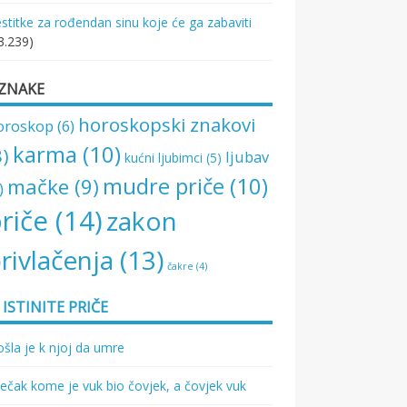
stitke za rođendan sinu koje će ga zabaviti
3.239)
ZNAKE
horoskopski znakovi
oroskop
(6)
karma
(10)
8)
ljubav
kućni ljubimci
(5)
mudre priče
(10)
mačke
(9)
)
riče
(14)
zakon
rivlačenja
(13)
čakre
(4)
ISTINITE PRIČE
šla je k njoj da umre
ečak kome je vuk bio čovjek, a čovjek vuk