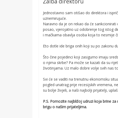
Žalba direktoru
Jednostavno sam otišao do direktora i ispri
uznemirujuće.
Naravno da je on rekao da će sankcionirati do
posao, vjerojatno uz odobrenje tog istog di
i mačkama obavlja osoba koja to nesmije čin
Eto dotle ide briga onih koji su po zakonu
Što čine pojedinci koji zasigurno imaju sre
o njima skrbe? Pa može se kazati da su rije
životinjama. Uz malo dobre volje svih nas to
Svi će se vaditi na trenutnu ekonomsku situac
pogled unatrag prije recesijskih vremena, ne 
su bolje živjeli, a naši najbolji prijatelji, uplaš
P.S. Pomozite najbližoj udruzi koja brine za 
brigu o našim prijateljima.