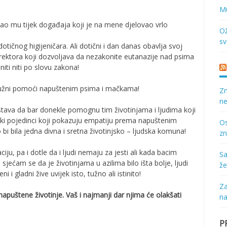
Mu
čao mu tijek događaja koji je na mene djelovao vrlo
Ož
sv
tičnog higijeničara. Ali dotični i dan danas obavlja svoj
rektora koji dozvoljava da nezakonite eutanazije nad psima
iti niti po slovu zakona!
 dužni pomoći napuštenim psima i mačkama!
Zn
ne
dstava da bar donekle pomognu tim životinjama i ljudima koji
tki pojedinci koji pokazuju empatiju prema napuštenim
Os
 bi bila jedna divna i sretna životinjsko – ljudska komuna!
zn
iju, pa i dotle da i ljudi nemaju za jesti ali kada bacim
Sa
sjećam se da je životinjama u azilima bilo išta bolje, ljudi
že
eni i gladni žive uvijek isto, tužno ali istinito!
Za
napuštene životinje. Vaš i najmanji dar njima će olakšati
na
P