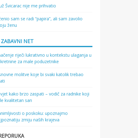
ž Švicarac nije me prihvatio
enio sam se radi “papira”, ali sam zavolio
oju ženu
ZABAVNI NET
ačenje riječi lukrativno u kontekstu ulaganja u
kretnine za male poduzetnike
novne molitve koje bi svaki katolik trebao
ati
vjet kako brzo zaspati – vodič za radnike koji
le kvalitetan san
nimljivosti o poskoku: upoznajmo
jpoznatiju zmiju naših krajeva
REPORUKA