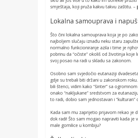
skrb ali još više u to kako im donekle pružit
smještaja, koji pruža kakvu takvu zaštitu. –
Lokalna samouprava i napušt
Što čini lokalna samouprava koja je po zako
najboljem slučaju iznađu neku staru zapušte
normalno funkcioniranje azila i time je njih
pobrinu da “očiste” okoliš od životinja koje l
svoj posao na radi u skladu sa zakonom.
Osobno sam svjedočio eutanaziji dvadesetak 
gdje su trebali biti držani u zakonskom rok
bili štenci, vidim kako “šinter” sa ogromno
onako “nakljukane” sredstvom za eutanaziju
to radi, dobio sam jednostavan i “kulturan”
Kada sam mu zaprijetio prijavom rekao je da
dok radi! Što sam mogao napraviti kada je v
male gomilice u kombiju?