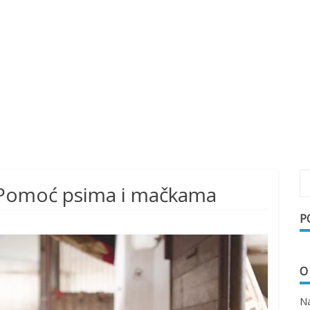
: Pomoć psima i mačkama
P
O
Na