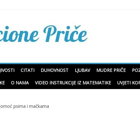
Mudre priče o životu i p
IVOSTI
CITATI
DUHOVNOST
LJUBAV
MUDRE PRIČE
POZ
KE
O NAMA
VIDEO INSTRUKCIJE IZ MATEMATIKE
UVJETI KO
 Pomoć psima i mačkama