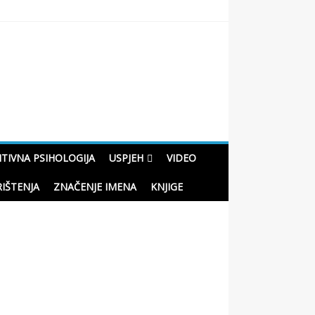
oučne priče o životu
ITIVNA PSIHOLOGIJA
USPJEH
VIDEO
RIŠTENJA
ZNAČENJE IMENA
KNJIGE