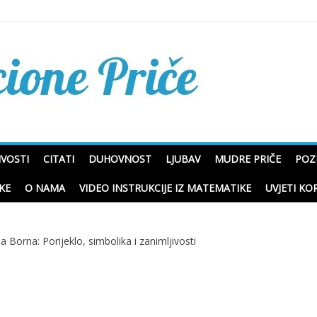
Mudre priče o životu i p
IVOSTI
CITATI
DUHOVNOST
LJUBAV
MUDRE PRIČE
POZ
KE
O NAMA
VIDEO INSTRUKCIJE IZ MATEMATIKE
UVJETI KO
 Borna: Porijeklo, simbolika i zanimljivosti