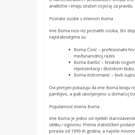
analitične i imaju izražen osjećaj za pravdu.
Poznate osobe s imenom Borna
Ime Borna nosi niz poznatih osoba, što dopr
najistaknutijima su:
Borna Ćorić – profesionalni hr
međunarodnoj razini.
Borna Barišić – hrvatski nogome
reprezentaciji i škotskom klubu
Borna Kotromanić – bivši supru
Ovi primjeri pokazuju da ime Borna biraju ro
pamtljivo, a ipak ukorijenjeno u domaćoj trad
Popularnost imena Borna
Ime Borna je jedno od rijetkih staroslavens
obliku i izgovoru. Prema statističkim poda
porasla od 1990-ih godina, a najviše novor