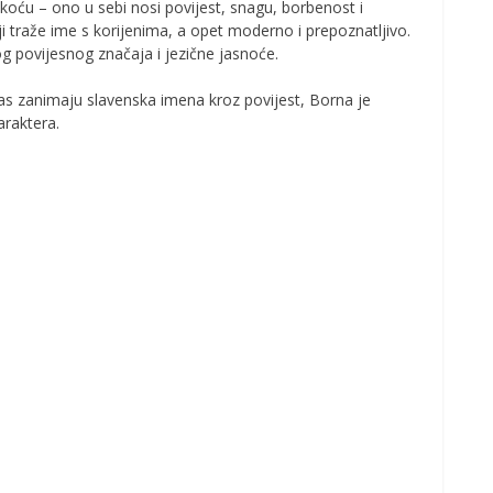
oću – ono u sebi nosi povijest, snagu, borbenost i
oji traže ime s korijenima, a opet moderno i prepoznatljivo.
g povijesnog značaja i jezične jasnoće.
vas zanimaju slavenska imena kroz povijest, Borna je
karaktera.