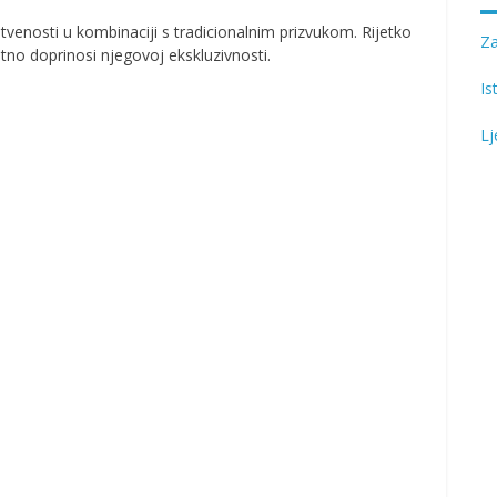
stvenosti u kombinaciji s tradicionalnim prizvukom. Rijetko
Z
atno doprinosi njegovoj ekskluzivnosti.
Is
Lj