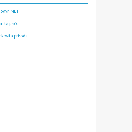
abavniNET
tinite priče
ekovita priroda