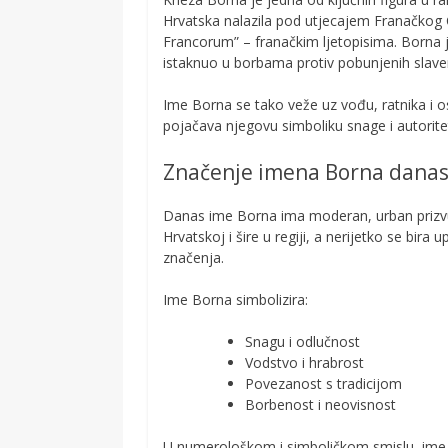
Hrvatska nalazila pod utjecajem Franačkog 
Francorum” – franačkim ljetopisima. Borna 
istaknuo u borbama protiv pobunjenih slav
Ime Borna se tako veže uz vođu, ratnika i
pojačava njegovu simboliku snage i autorite
Značenje imena Borna dana
Danas ime Borna ima moderan, urban prizvuk
Hrvatskoj i šire u regiji, a nerijetko se bi
značenja.
Ime Borna simbolizira:
Snagu i odlučnost
Vodstvo i hrabrost
Povezanost s tradicijom
Borbenost i neovisnost
U numerološkom i simboličkom smislu, ime