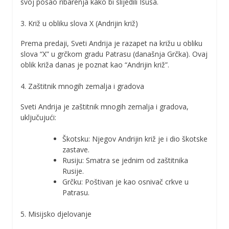
svoj posao ribarenja kako bi slijedili Isusa.
3. Križ u obliku slova X (Andrijin križ)
Prema predaji, Sveti Andrija je razapet na križu u obliku
slova “X” u grčkom gradu Patrasu (današnja Grčka). Ovaj
oblik križa danas je poznat kao “Andrijin križ”.
4. Zaštitnik mnogih zemalja i gradova
Sveti Andrija je zaštitnik mnogih zemalja i gradova,
uključujući:
Škotsku: Njegov Andrijin križ je i dio škotske
zastave.
Rusiju: Smatra se jednim od zaštitnika
Rusije.
Grčku: Poštivan je kao osnivač crkve u
Patrasu.
5. Misijsko djelovanje