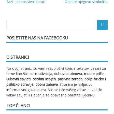
Navigacija
Brzi i jednostavni koraci
Otkrijte njegovu simboliku
objava
POSJETITE NAS NA FACEBOOKU
O STRANICI
Na ovoj stranici su vam raspoloživi korisni tekstovi vezani za
teme kao što su:
motivacija
,
duhovna obnova
,
mudre priče
,
ljubavni savjeti
,
osobni uspjeh
,
pasivna zarada
,
bolje fizičko i
psihičko zdravlje
,
dobra zabava
. Stranica je isključivo
informativnog karaktera. Što se tiče vašeg zdravlja, za bilo
kakav savjet ili liječenje se obavezno obratite liječniku!
TOP ČLANCI