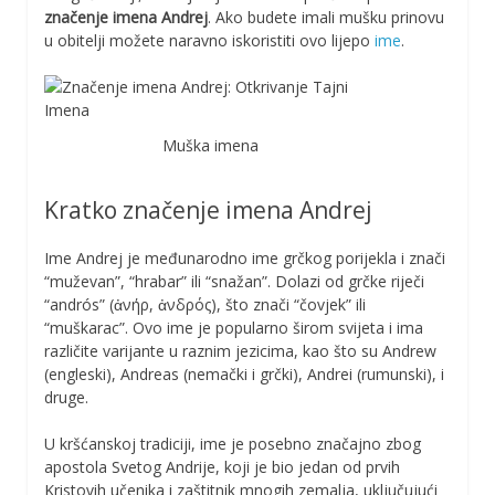
značenje imena Andrej
. Ako budete imali mušku prinovu
u obitelji možete naravno iskoristiti ovo lijepo
ime
.
Muška imena
Kratko značenje imena Andrej
Ime Andrej je međunarodno ime grčkog porijekla i znači
“muževan”, “hrabar” ili “snažan”. Dolazi od grčke riječi
“andrós” (ἀνήρ, ἀνδρός), što znači “čovjek” ili
“muškarac”. Ovo ime je popularno širom svijeta i ima
različite varijante u raznim jezicima, kao što su Andrew
(engleski), Andreas (nemački i grčki), Andrei (rumunski), i
druge.
U kršćanskoj tradiciji, ime je posebno značajno zbog
apostola Svetog Andrije, koji je bio jedan od prvih
Kristovih učenika i zaštitnik mnogih zemalja, uključujući