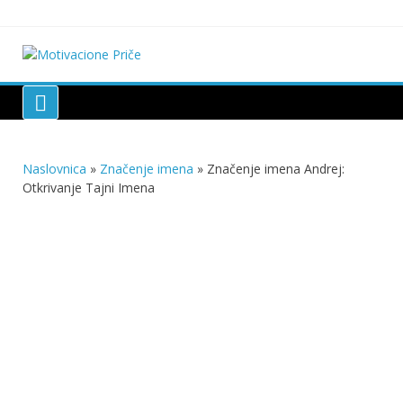
Skip
to
content
Motivacione Priče
Mudre priče o životu i poučne priče o životu
Naslovnica
»
Značenje imena
»
Značenje imena Andrej:
Otkrivanje Tajni Imena