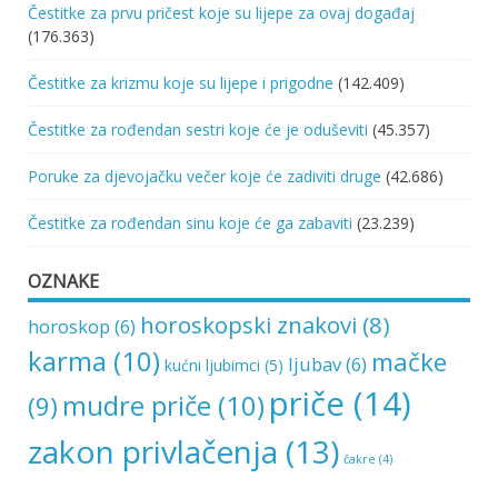
Čestitke za prvu pričest koje su lijepe za ovaj događaj
(176.363)
Čestitke za krizmu koje su lijepe i prigodne
(142.409)
Čestitke za rođendan sestri koje će je oduševiti
(45.357)
Poruke za djevojačku večer koje će zadiviti druge
(42.686)
Čestitke za rođendan sinu koje će ga zabaviti
(23.239)
OZNAKE
horoskopski znakovi
(8)
horoskop
(6)
karma
(10)
mačke
ljubav
(6)
kućni ljubimci
(5)
priče
(14)
mudre priče
(10)
(9)
zakon privlačenja
(13)
čakre
(4)