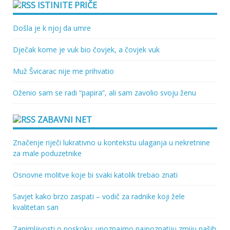
ISTINITE PRIČE
Došla je k njoj da umre
Dječak kome je vuk bio čovjek, a čovjek vuk
Muž Švicarac nije me prihvatio
Oženio sam se radi “papira”, ali sam zavolio svoju ženu
ZABAVNI NET
Značenje riječi lukrativno u kontekstu ulaganja u nekretnine
za male poduzetnike
Osnovne molitve koje bi svaki katolik trebao znati
Savjet kako brzo zaspati – vodič za radnike koji žele
kvalitetan san
Zanimljivosti o poskoku: upoznajmo najpoznatiju zmiju naših