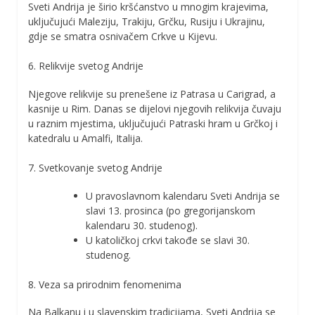
Sveti Andrija je širio kršćanstvo u mnogim krajevima,
uključujući Maleziju, Trakiju, Grčku, Rusiju i Ukrajinu,
gdje se smatra osnivačem Crkve u Kijevu.
6. Relikvije svetog Andrije
Njegove relikvije su prenešene iz Patrasa u Carigrad, a
kasnije u Rim. Danas se dijelovi njegovih relikvija čuvaju
u raznim mjestima, uključujući Patraski hram u Grčkoj i
katedralu u Amalfi, Italija.
7. Svetkovanje svetog Andrije
U pravoslavnom kalendaru Sveti Andrija se
slavi 13. prosinca (po gregorijanskom
kalendaru 30. studenog).
U katoličkoj crkvi takođe se slavi 30.
studenog.
8. Veza sa prirodnim fenomenima
Na Balkanu i u slavenskim tradicijama, Sveti Andrija se