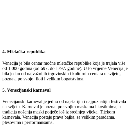
4. Mletačka republika
Venecija je bila centar moćne mletačke republike koja je trajala više
od 1.000 godina (od 697. do 1797. godine). U to vrijeme Venecija je
bila jedan od najvažnijih trgovinskih i kulturnih centara u svijetu,
poznata po svojoj floti i velikim bogatstvima.
5. Venecijanski karneval
Venecijanski karneval je jedno od najstarijih i najpoznatijih festivala
na svijetu. Karneval je poznat po svojim maskama i kostimima, a
tradicija nošenja maski potječe još iz srednjeg vijeka. Tijekom
karnevala, Venecija postaje prava bajka, sa velikim paradama,
plesovima i performansama.