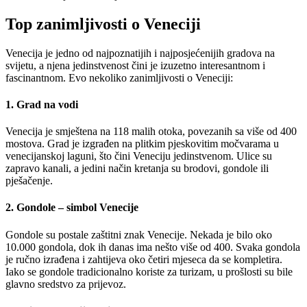
Top zanimljivosti o Veneciji
Venecija je jedno od najpoznatijih i najposjećenijih gradova na
svijetu, a njena jedinstvenost čini je izuzetno interesantnom i
fascinantnom. Evo nekoliko zanimljivosti o Veneciji:
1. Grad na vodi
Venecija je smještena na 118 malih otoka, povezanih sa više od 400
mostova. Grad je izgrađen na plitkim pjeskovitim močvarama u
venecijanskoj laguni, što čini Veneciju jedinstvenom. Ulice su
zapravo kanali, a jedini način kretanja su brodovi, gondole ili
pješačenje.
2. Gondole – simbol Venecije
Gondole su postale zaštitni znak Venecije. Nekada je bilo oko
10.000 gondola, dok ih danas ima nešto više od 400. Svaka gondola
je ručno izrađena i zahtijeva oko četiri mjeseca da se kompletira.
Iako se gondole tradicionalno koriste za turizam, u prošlosti su bile
glavno sredstvo za prijevoz.