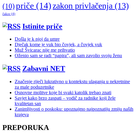
priče
(14)
zakon privlačenja
(13)
(10)
čakre
(4)
Istinite priče
Došla je k njoj da umre
Dječak kome je vuk bio čovjek, a čovjek vuk
Muž Švicarac nije me prihvatio
Oženio sam se radi “papira”, ali sam zavolio svoju ženu
Zabavni NET
Značenje riječi lukrativno u kontekstu ulaganja u nekretnine
za male poduzetnike
Osnovne molitve koje bi svaki katolik trebao znati
Savjet kako brzo zaspati – vodič za radnike koji žele
kvalitetan san
Zanimljivosti o poskoku: upoznajmo najpoznatiju zmiju naših
krajeva
PREPORUKA