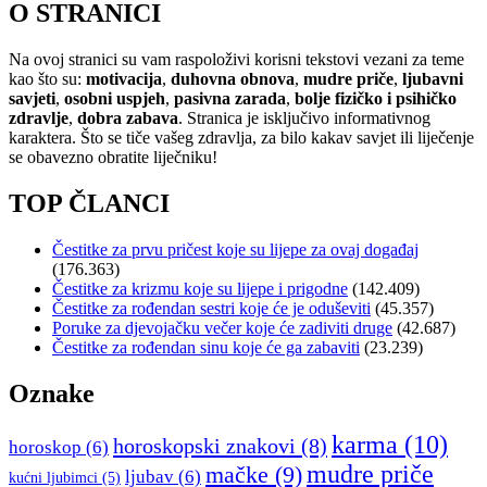
O STRANICI
Na ovoj stranici su vam raspoloživi korisni tekstovi vezani za teme
kao što su:
motivacija
,
duhovna obnova
,
mudre priče
,
ljubavni
savjeti
,
osobni uspjeh
,
pasivna zarada
,
bolje fizičko i psihičko
zdravlje
,
dobra zabava
. Stranica je isključivo informativnog
karaktera. Što se tiče vašeg zdravlja, za bilo kakav savjet ili liječenje
se obavezno obratite liječniku!
TOP ČLANCI
Čestitke za prvu pričest koje su lijepe za ovaj događaj
(176.363)
Čestitke za krizmu koje su lijepe i prigodne
(142.409)
Čestitke za rođendan sestri koje će je oduševiti
(45.357)
Poruke za djevojačku večer koje će zadiviti druge
(42.687)
Čestitke za rođendan sinu koje će ga zabaviti
(23.239)
Oznake
karma
(10)
horoskopski znakovi
(8)
horoskop
(6)
mudre priče
mačke
(9)
ljubav
(6)
kućni ljubimci
(5)