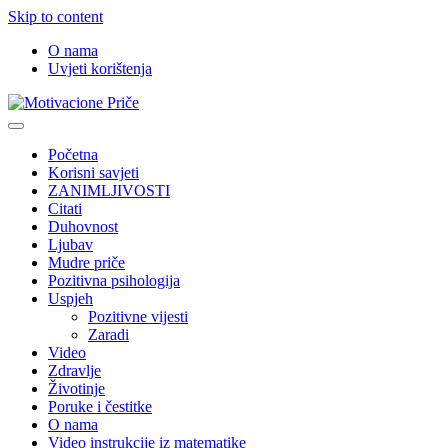
Skip to content
O nama
Uvjeti korištenja
Motivacione Priče
Mudre priče o životu i poučne priče o životu
Početna
Korisni savjeti
ZANIMLJIVOSTI
Citati
Duhovnost
Ljubav
Mudre priče
Pozitivna psihologija
Uspjeh
Pozitivne vijesti
Zaradi
Video
Zdravlje
Životinje
Poruke i čestitke
O nama
Video instrukcije iz matematike