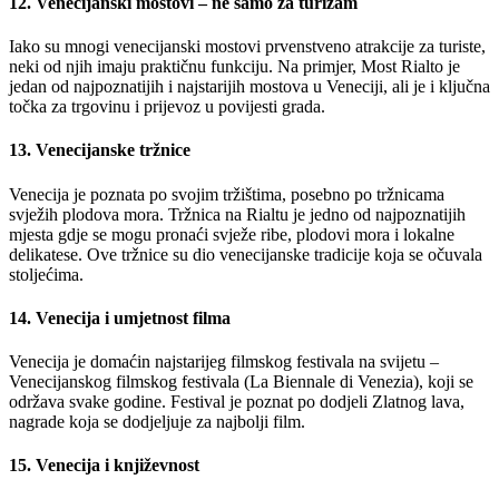
12. Venecijanski mostovi – ne samo za turizam
Iako su mnogi venecijanski mostovi prvenstveno atrakcije za turiste,
neki od njih imaju praktičnu funkciju. Na primjer, Most Rialto je
jedan od najpoznatijih i najstarijih mostova u Veneciji, ali je i ključna
točka za trgovinu i prijevoz u povijesti grada.
13. Venecijanske tržnice
Venecija je poznata po svojim tržištima, posebno po tržnicama
svježih plodova mora. Tržnica na Rialtu je jedno od najpoznatijih
mjesta gdje se mogu pronaći svježe ribe, plodovi mora i lokalne
delikatese. Ove tržnice su dio venecijanske tradicije koja se očuvala
stoljećima.
14. Venecija i umjetnost filma
Venecija je domaćin najstarijeg filmskog festivala na svijetu –
Venecijanskog filmskog festivala (La Biennale di Venezia), koji se
održava svake godine. Festival je poznat po dodjeli Zlatnog lava,
nagrade koja se dodjeljuje za najbolji film.
15. Venecija i književnost