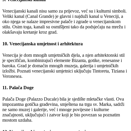
Venecijanski kanali nisu samo za prijevoz, već su i kulturni simboli.
Veliki kanal (Canal Grande) je glavni i najduži kanal u Veneciji, a
oko njega se nalaze impresivne palače i zgrade u venecijanskom
stilu. Osim toga, kanali su osmišljeni tako da podsjećaju na mrežu i
olakšavaju kretanje kroz grad.
10. Venecijanska umjetnost i arhitektura
Venecija je dom mnogih umjetničkih djela, a njen arhitektonski stil
je specifičan, kombinirajući elemente Bizanta, gotike, renesanse i
baroka. Grad je domaćin mnogih muzeja, galerija i umjetničkih
izložbi. Poznati venecijanski umjetnici uključuju Tintoreta, Tiziana i
Veronesea.
11. Palača Doge
Palača Doge (Palazzo Ducale) bila je sjedište mletačke vlasti. Ova
impozantna gotička građevina, smještena na trgu sv. Marka, sadrži
ne samo muzej i galerije, već i mnoge povijesne i kulturne
značajnosti, uključujući i zatvor koji je bio povezan sa poznatim
mostom uzdaha.