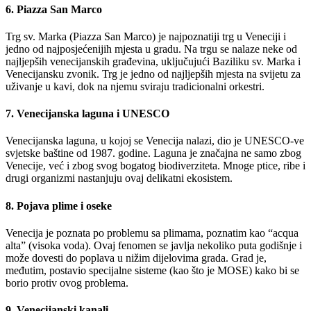
6. Piazza San Marco
Trg sv. Marka (Piazza San Marco) je najpoznatiji trg u Veneciji i
jedno od najposjećenijih mjesta u gradu. Na trgu se nalaze neke od
najljepših venecijanskih građevina, uključujući Baziliku sv. Marka i
Venecijansku zvonik. Trg je jedno od najljepših mjesta na svijetu za
uživanje u kavi, dok na njemu sviraju tradicionalni orkestri.
7. Venecijanska laguna i UNESCO
Venecijanska laguna, u kojoj se Venecija nalazi, dio je UNESCO-ve
svjetske baštine od 1987. godine. Laguna je značajna ne samo zbog
Venecije, već i zbog svog bogatog biodiverziteta. Mnoge ptice, ribe i
drugi organizmi nastanjuju ovaj delikatni ekosistem.
8. Pojava plime i oseke
Venecija je poznata po problemu sa plimama, poznatim kao “acqua
alta” (visoka voda). Ovaj fenomen se javlja nekoliko puta godišnje i
može dovesti do poplava u nižim dijelovima grada. Grad je,
međutim, postavio specijalne sisteme (kao što je MOSE) kako bi se
borio protiv ovog problema.
9. Venecijanski kanali