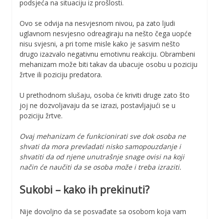
podsjeća na situaciju iz prošlosti.
Ovo se odvija na nesvjesnom nivou, pa zato ljudi
uglavnom nesvjesno odreagiraju na nešto čega uopće
nisu svjesni, a pri tome misle kako je sasvim nešto
drugo izazvalo negativnu emotivnu reakciju. Obrambeni
mehanizam može biti takav da ubacuje osobu u poziciju
žrtve ili poziciju predatora.
U prethodnom slušaju, osoba će kriviti druge zato što
joj ne dozvoljavaju da se izrazi, postavljajući se u
poziciju žrtve.
Ovaj mehanizam će funkcionirati sve dok osoba ne
shvati da mora prevladati nisko samopouzdanje i
shvatiti da od njene unutrašnje snage ovisi na koji
način će naučiti da se osoba može i treba izraziti.
Sukobi – kako ih prekinuti?
Nije dovoljno da se posvađate sa osobom koja vam