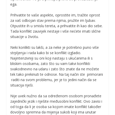
ega.
Prihvatite te vaše aspekte, oprostite im, tražite oprost
za vaš odbojan stav prema njima, pružite im ljubav.
Otpustite ih u smislu tereta, a prihvatite ih kao dio sebe.
Tada konflikt zauvijek nestaje i više nećete imati slične
situacije u životu.
Neki konlikti su lakši, a za neke je potrebno puno više
strpljenja i rada kako bi se konflikt izgladio.
Najintenzivniji su oni koji nastaju s ukućanima ili s
bliskim osobama, zato što su vam takvi konflikti
svakodnevno na udaru i zato što znate da ne možete
tek tako prekinuti te odnose. Na taj način ste primorani
raditi na svom problemu, jer je to jedini način da se
situacija riješi.
Nije uvek nužno da sa određenom osobom pronađete
zajednički jezik i riješite međusobni konflikt. Ovo zavisi i
od toga da li je osoba sa kojom imate konflikt također
dovoljno spremna da mijenja sukob koji ima unutar