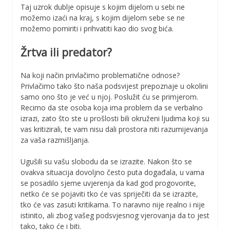
Taj uzrok dublje opisuje s kojim dijelom u sebi ne
možemo izaći na kraj, s kojim dijelom sebe se ne
možemo pomiriti i prihvatiti kao dio svog bića.
Žrtva ili predator?
Na koji način privlačimo problematične odnose?
Privlačimo tako što naša podsvijest prepoznaje u okolini
samo ono što je već u njoj. Poslužit ću se primjerom.
Recimo da ste osoba koja ima problem da se verbalno
izrazi, zato što ste u prošlosti bili okruženi ljudima koji su
vas kritizirali, te vam nisu dali prostora niti razumijevanja
za vaša razmišljanja.
Ugušili su vašu slobodu da se izrazite. Nakon što se
ovakva situacija dovoljno često puta događala, u vama
se posadilo sjeme uvjerenja da kad god progovorite,
netko će se pojaviti tko će vas spriječiti da se izrazite,
tko će vas zasuti kritikama. To naravno nije realno i nije
istinito, ali zbog vašeg podsvjesnog vjerovanja da to jest
tako, tako će i biti.