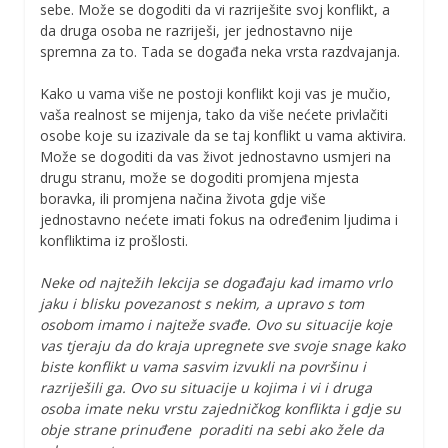
sebe. Može se dogoditi da vi razriješite svoj konflikt, a
da druga osoba ne razriješi, jer jednostavno nije
spremna za to. Tada se događa neka vrsta razdvajanja.
Kako u vama više ne postoji konflikt koji vas je mučio,
vaša realnost se mijenja, tako da više nećete privlačiti
osobe koje su izazivale da se taj konflikt u vama aktivira.
Može se dogoditi da vas život jednostavno usmjeri na
drugu stranu, može se dogoditi promjena mjesta
boravka, ili promjena načina života gdje više
jednostavno nećete imati fokus na određenim ljudima i
konfliktima iz prošlosti.
Neke od najtežih lekcija se događaju kad imamo vrlo
jaku i blisku povezanost s nekim, a upravo s tom
osobom imamo i najteže svađe. Ovo su situacije koje
vas tjeraju da do kraja upregnete sve svoje snage kako
biste konflikt u vama sasvim izvukli na površinu i
razriješili ga. Ovo su situacije u kojima i vi i druga
osoba imate neku vrstu zajedničkog konflikta i gdje su
obje strane prinuđene poraditi na sebi ako žele da