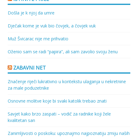
Došla je k njoj da umre
Dječak kome je vuk bio čovjek, a čovjek vuk
Muž Švicarac nije me prihvatio
Oženio sam se radi “papira”, ali sam zavolio svoju ženu
ZABAVNI NET
Značenje riječi lukrativno u kontekstu ulaganja u nekretnine
za male poduzetnike
Osnovne molitve koje bi svaki katolik trebao znati
Savjet kako brzo zaspati – vodič za radnike koji žele
kvalitetan san
Zanimljivosti o poskoku: upoznajmo najpoznatiju zmiju naših