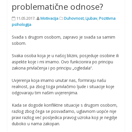
problematične odnose?
11.05.2017.
Motivacija
Duhovnost
,
Ljubav
,
Pozitivna
psihologija
Svađa s drugom osobom, zapravo je svađa sa samim
sobom.
Svaka osoba koja je u našoj blizini, posjeduje osobine ili
aspekte koje i mi imamo. Ovo funkcionira po principu
zakona privlačenja i po principu „ogledala“.
Uvjerenja koja imamo unutar nas, formiraju našu
realnost, pa zbog toga privlačimo ljude i situacije koje
odgovaraju tim našim uvjerenjima.
Kada se dogode konfliktne situacije s drugom osobom,
razlog zbog čega se posvađamo, uglavnom uopće nije
pravi razlog već posljedica pravog uzroka koji je negdje
duboko u nama zakopan.