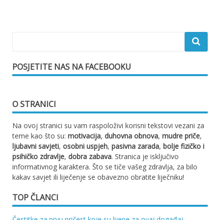
objava
POSJETITE NAS NA FACEBOOKU
O STRANICI
Na ovoj stranici su vam raspoloživi korisni tekstovi vezani za
teme kao što su:
motivacija
,
duhovna obnova
,
mudre priče
,
ljubavni savjeti
,
osobni uspjeh
,
pasivna zarada
,
bolje fizičko i
psihičko zdravlje
,
dobra zabava
. Stranica je isključivo
informativnog karaktera. Što se tiče vašeg zdravlja, za bilo
kakav savjet ili liječenje se obavezno obratite liječniku!
TOP ČLANCI
Čestitke za prvu pričest koje su lijepe za ovaj događaj