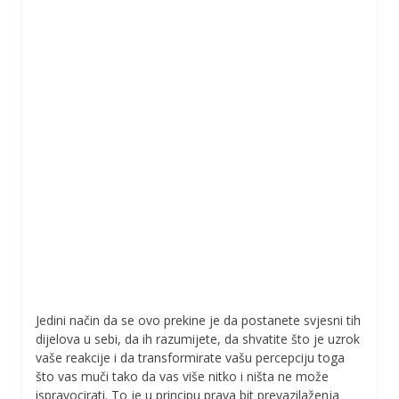
Jedini način da se ovo prekine je da postanete svjesni tih
dijelova u sebi, da ih razumijete, da shvatite što je uzrok
vaše reakcije i da transformirate vašu percepciju toga
što vas muči tako da vas više nitko i ništa ne može
ispravocirati. To je u principu prava bit prevazilaženja