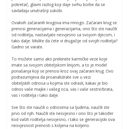
pokretač, glavni razlog koji daje svrhu borbe da se
savladaju unutrašnji sukobi.
Ovakvih začaranih krugova ima mnogo. Začarani krug se
prenosi generacijama i generacijama, ono što ste naučili
od roditelja, nastavljate nesvjesno sa svojom djecom, i
tako dalje. Mislite da ćete vi drugačije od svojih roditelja?
Gadno se varate.
To možete samo ako prekinete karmičke veze koje
imate sa svojom obiteljskom linijom, a to je model
ponašanja koji se prenosi kroz ovaj začarani krug. Ovo
podrazumijeva da proanalizirate sve u vezi
obiteljskih odnosa u kojima ste odrasli, kakav je bio
odnos vaše majke i vašeg oca, vas i vaše sestre/brata,
vas i roditelja i tako dalje.
Sve što ste naučili o odnosima sa ljudima, naučili ste
prvo od njih. Naučili ste nesvjesno i ono što je također
kod vaših roditelja nesvjesno, i tako se generacijski ova
nesvjesnost prenosti s koljena na koljeno.