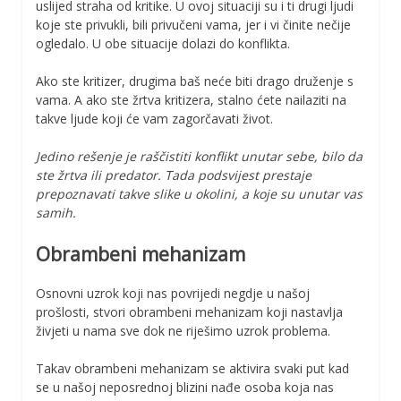
uslijed straha od kritike. U ovoj situaciji su i ti drugi ljudi
koje ste privukli, bili privučeni vama, jer i vi činite nečije
ogledalo. U obe situacije dolazi do konflikta.
Ako ste kritizer, drugima baš neće biti drago druženje s
vama. A ako ste žrtva kritizera, stalno ćete nailaziti na
takve ljude koji će vam zagorčavati život.
Jedino rešenje je raščistiti konflikt unutar sebe, bilo da
ste žrtva ili predator. Tada podsvijest prestaje
prepoznavati takve slike u okolini, a koje su unutar vas
samih.
Obrambeni mehanizam
Osnovni uzrok koji nas povrijedi negdje u našoj
prošlosti, stvori obrambeni mehanizam koji nastavlja
živjeti u nama sve dok ne riješimo uzrok problema.
Takav obrambeni mehanizam se aktivira svaki put kad
se u našoj neposrednoj blizini nađe osoba koja nas