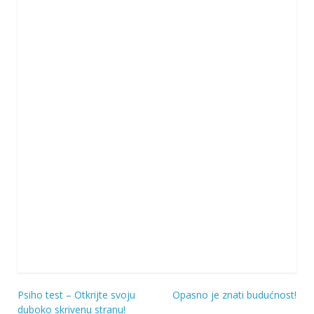
Psiho test – Otkrijte svoju
Opasno je znati budućnost!
Navigacija
duboko skrivenu stranu!