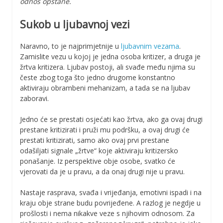
odnos opstane.
Sukob u ljubavnoj vezi
Naravno, to je najprimjetnije u
ljubavnim vezama
.
Zamislite vezu u kojoj je jedna osoba kritizer, a druga je
žrtva kritizera. Ljubav postoji, ali svađe među njima su
česte zbog toga što jedno drugome konstantno
aktiviraju obrambeni mehanizam, a tada se na ljubav
zaboravi.
Jedno će se prestati osjećati kao žrtva, ako ga ovaj drugi
prestane kritizirati i pruži mu podršku, a ovaj drugi će
prestati kritizirati, samo ako ovaj prvi prestane
odašiljati signale „žrtve“ koje aktiviraju kritizersko
ponašanje. Iz perspektive obje osobe, svatko će
vjerovati da je u pravu, a da onaj drugi nije u pravu.
Nastaje rasprava, svađa i vrijeđanja, emotivni ispadi i na
kraju obje strane budu povrijeđene. A razlog je negdje u
prošlosti i nema nikakve veze s njihovim odnosom. Za