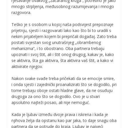
rješavanje ovakvog „začaranog kruga“, potrebno je jako
mnogo strpljenja, međusobnog razumijevanja i mnogo
razgovora.
Teško je s osobom u kojoj naša podsvijest prepoznaje
prijetnju, sjesti i razgovarati lako kao što bi to uradili s
nekim prijateljem kojem bi prepričali događaj. Zato treba
postati svjestan svog unutrašnjeg „obrambenog
mehanizma“, i to obostrano. Oba partnera trebaju
upoznati i svoj štit, ali i štit onog drugog, kakav je, kako
se aktivira, šta ga aktivira, šta aktivira vaš štit, a kako vi
aktivirate njegov.
Nakon svake svađe treba pričekati da se emocije smire,
i onda sjesti i zajednički proanalizirati što se dogodilo, pri
tome trebaju oboje ostati hladne glave, da ne osuđuju
drugoga za ono što se dogodilo. Ovo je u stvari
apsolutno najteži posao, ali nije nemoguć.
Kada je ljubav između dvoje prava i iskrena i kada je
njihova želja da opstanu kao par jaka, to daje snagu oba
partnera da se potrude do kraja. Ljubav je najveći