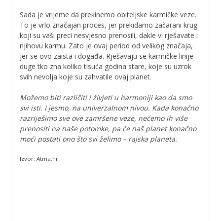
Sada je vrijeme da prekinemo obiteljske karmičke veze.
To je vrlo značajan proces, jer prekidamo začarani krug
koji su vaši preci nesvjesno prenosili, dakle vi rješavate i
njihovu karmu. Zato je ovaj period od velikog značaja,
jer se ovo zaista i događa. Rješavaju se karmičke linije
duge tko zna koliko tisuća godina stare, koje su uzrok
svih nevolja koje su zahvatile ovaj planet.
Možemo biti različiti i živjeti u harmoniji kao da smo
svi isti. I jesmo, na univerzalnom nivou. Kada konačno
razriješimo sve ove zamršene veze, nećemo ih više
prenositi na naše potomke, pa će naš planet konačno
moći postati ono što svi želimo – rajska planeta.
Izvor: Atma.hr