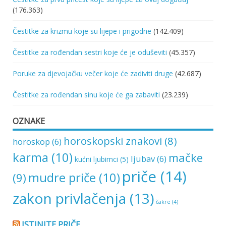
(176.363)
Čestitke za krizmu koje su lijepe i prigodne
(142.409)
Čestitke za rođendan sestri koje će je oduševiti
(45.357)
Poruke za djevojačku večer koje će zadiviti druge
(42.687)
Čestitke za rođendan sinu koje će ga zabaviti
(23.239)
OZNAKE
horoskopski znakovi
(8)
horoskop
(6)
karma
(10)
mačke
ljubav
(6)
kućni ljubimci
(5)
priče
(14)
mudre priče
(10)
(9)
zakon privlačenja
(13)
čakre
(4)
ISTINITE PRIČE