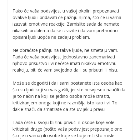
Tako će vaša podsvijest u vašoj okolini prepoznavati
ovakve ljudi i pridavati će pažnju njima, što će u vama
izazvati emotivne reakcije. Zamislite sada da nemate
nikakvih problema da se izrazite i da vam prethodno
opisani ljudi uopće ne zadaju problem.
Ne obraćate pažnju na takve ljude, ne smetaju vam.
Tada će vaša podsvijest jednostavno zanemarivati
njihovo prisustvo i vi nećete imati nikakvu emotivnu
reakciju, biti će vam svejedno da li su prisutni ili nisu.
Može se dogoditi i da i sami postanete ista osoba kao
što su ljudi koji su vas gušili, jer ste nesvjesno naučili da
je to način na koji se jedino osoba može izraziti,
kritiziranjem onoga koji ne razmišlja isto kao i vi. To
dakle znači, da smatrate da ste uvijek u pravu.
Tada ćete u svoju blizinu privući ili osobe koje vole
kritizirati druge (pošto vaša podsvijest prepoznaje ono
što je u vama) ili osobe koje se boje reći što misle