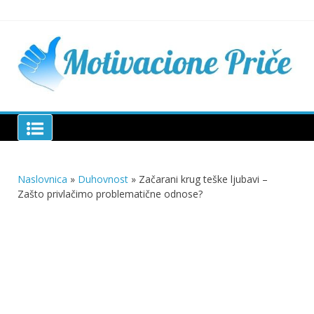
Skip
to
content
Mu
pri
živo
pou
pri
Motivacione Priče
živ
Naslovnica
»
Duhovnost
»
Začarani krug teške ljubavi –
Zašto privlačimo problematične odnose?