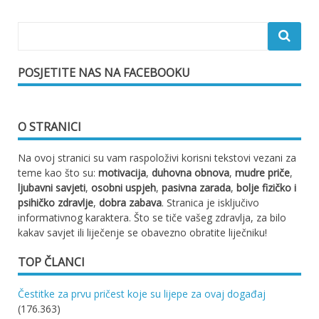
POSJETITE NAS NA FACEBOOKU
O STRANICI
Na ovoj stranici su vam raspoloživi korisni tekstovi vezani za
teme kao što su:
motivacija
,
duhovna obnova
,
mudre priče
,
ljubavni savjeti
,
osobni uspjeh
,
pasivna zarada
,
bolje fizičko i
psihičko zdravlje
,
dobra zabava
. Stranica je isključivo
informativnog karaktera. Što se tiče vašeg zdravlja, za bilo
kakav savjet ili liječenje se obavezno obratite liječniku!
TOP ČLANCI
Čestitke za prvu pričest koje su lijepe za ovaj događaj
(176.363)