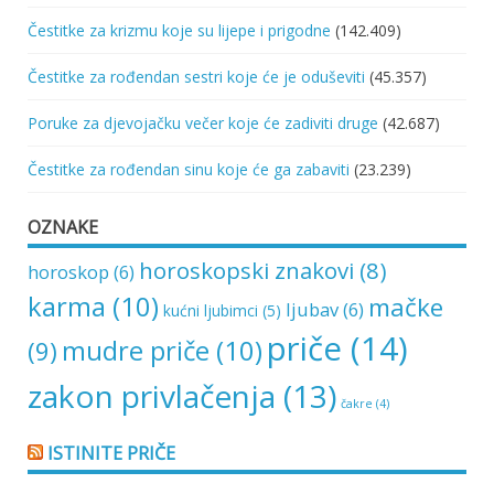
Čestitke za krizmu koje su lijepe i prigodne
(142.409)
Čestitke za rođendan sestri koje će je oduševiti
(45.357)
Poruke za djevojačku večer koje će zadiviti druge
(42.687)
Čestitke za rođendan sinu koje će ga zabaviti
(23.239)
OZNAKE
horoskopski znakovi
(8)
horoskop
(6)
karma
(10)
mačke
ljubav
(6)
kućni ljubimci
(5)
priče
(14)
mudre priče
(10)
(9)
zakon privlačenja
(13)
čakre
(4)
ISTINITE PRIČE