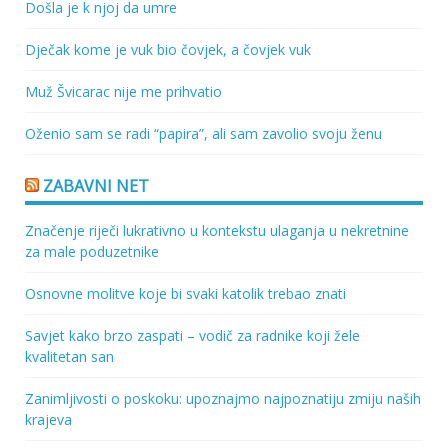
Došla je k njoj da umre
Dječak kome je vuk bio čovjek, a čovjek vuk
Muž Švicarac nije me prihvatio
Oženio sam se radi “papira”, ali sam zavolio svoju ženu
ZABAVNI NET
Značenje riječi lukrativno u kontekstu ulaganja u nekretnine
za male poduzetnike
Osnovne molitve koje bi svaki katolik trebao znati
Savjet kako brzo zaspati – vodič za radnike koji žele
kvalitetan san
Zanimljivosti o poskoku: upoznajmo najpoznatiju zmiju naših
krajeva