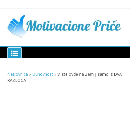
Skip
to
content
Mu
pri
živo
pou
pri
Motivacione Priče
živ
Naslovnica
»
Duhovnost
»
Vi ste ovde na Zemlji samo iz DVA
RAZLOGA