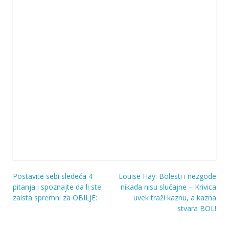
Postavite sebi sledeća 4
Louise Hay: Bolesti i nezgode
Navigacija
pitanja i spoznajte da li ste
nikada nisu slučajne – Krivica
zaista spremni za OBILJE:
uvek traži kaznu, a kazna
objava
stvara BOL!