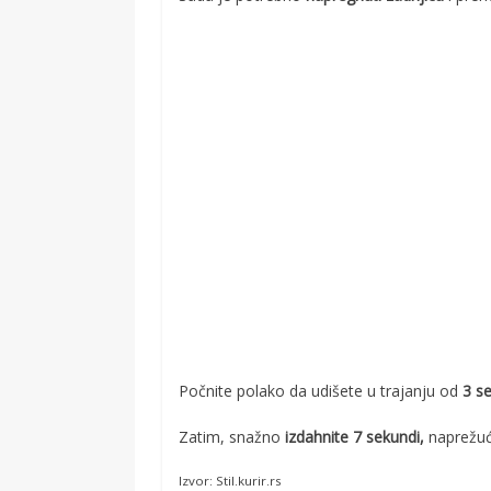
Počnite polako da udišete u trajanju od
3 s
Zatim, snažno
izdahnite 7 sekundi,
naprežući
Izvor: Stil.kurir.rs