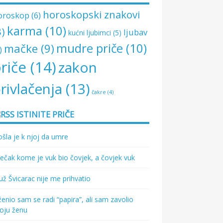
horoskopski znakovi
oroskop
(6)
karma
(10)
8)
ljubav
kućni ljubimci
(5)
mudre priče
(10)
mačke
(9)
)
riče
(14)
zakon
rivlačenja
(13)
čakre
(4)
ISTINITE PRIČE
šla je k njoj da umre
ečak kome je vuk bio čovjek, a čovjek vuk
ž Švicarac nije me prihvatio
enio sam se radi “papira”, ali sam zavolio
oju ženu