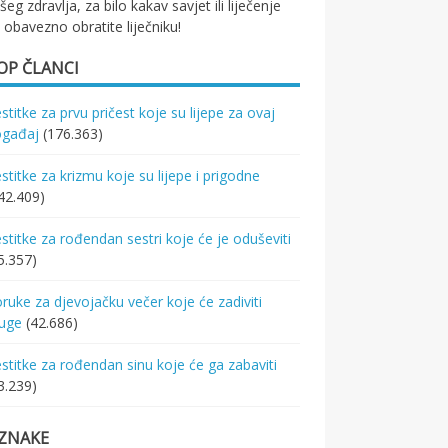
šeg zdravlja, za bilo kakav savjet ili liječenje
 obavezno obratite liječniku!
OP ČLANCI
stitke za prvu pričest koje su lijepe za ovaj
ogađaj
(176.363)
stitke za krizmu koje su lijepe i prigodne
42.409)
stitke za rođendan sestri koje će je oduševiti
5.357)
ruke za djevojačku večer koje će zadiviti
ruge
(42.686)
stitke za rođendan sinu koje će ga zabaviti
3.239)
ZNAKE