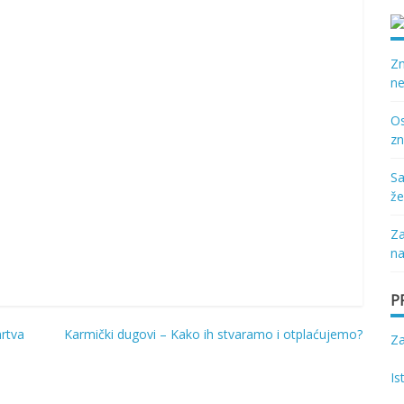
Zn
ne
Os
zn
Sa
že
Za
na
P
mrtva
Karmički dugovi – Kako ih stvaramo i otplaćujemo?
Z
Is