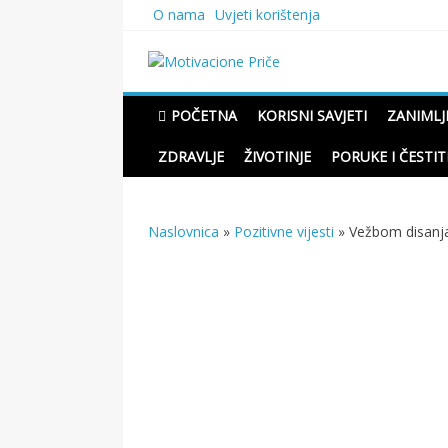
Skip
O nama
Uvjeti korištenja
to
content
Motivacione Priče
Mudre priče o životu i pou
POČETNA
KORISNI SAVJETI
ZANIMLJ
ZDRAVLJE
ŽIVOTINJE
PORUKE I ČESTIT
Naslovnica
»
Pozitivne vijesti
»
Vežbom disanja 