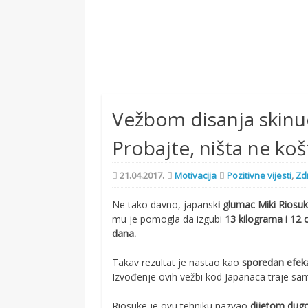
Vežbom disanja skinuo
Probajte, ništa ne koš
21.04.2017.
Motivacija
Pozitivne vijesti
,
Zd
Ne tako davno, japansk
i glumac Miki Riosu
mu je pomogla da izgubi
13 kilograma i 12 
dana.
Takav rezultat je nastao kao
sporedan efeka
Izvođenje ovih vežbi kod Japanaca traje s
Riosuke je ovu tehniku nazvao
dijetom dugo