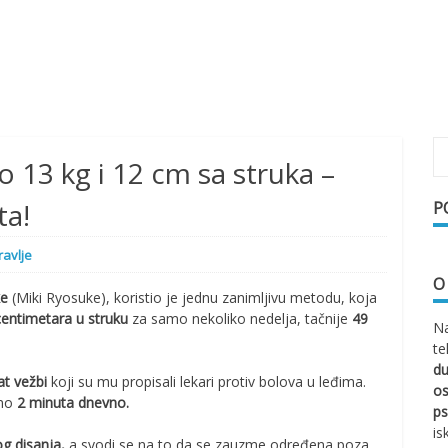
 13 kg i 12 cm sa struka –
ta!
P
ravlje
O
ke
(Miki Ryosuke), koristio je jednu zanimljivu metodu, koja
centimetara u struku
za samo nekoliko nedelja, tačnije
49
Na
te
d
t vežbi
koji su mu propisali lekari protiv bolova u leđima.
os
amo
2 minuta dnevno.
ps
is
g disanja,
a svodi se na to da se zauzme određena poza,