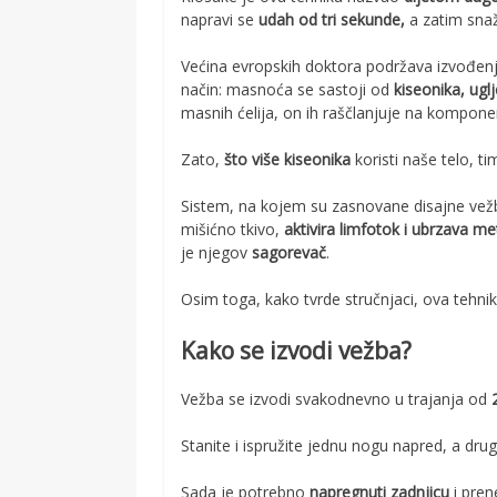
napravi se
udah od tri sekunde,
a zatim sna
Većina evropskih doktora podržava izvođenj
način: masnoća se sastoji od
kiseonika, ugl
masnih ćelija, on ih raščlanjuje na komponen
Zato,
što više kiseonika
koristi naše telo, ti
Sistem, na kojem su zasnovane disajne vež
mišićno tkivo,
aktivira limfotok i ubrzava m
je njegov
sagorevač
.
Osim toga, kako tvrde stručnjaci, ova tehni
Kako se izvodi vežba?
Vežba se izvodi svakodnevno u trajanja od
2
Stanite i ispružite jednu nogu napred, a drug
Sada je potrebno
napregnuti zadnjicu
i pren