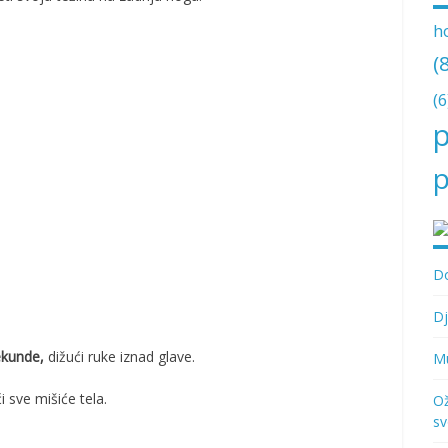
h
(
(6
p
p
Do
Dj
ekunde,
dižući ruke iznad glave.
Mu
 sve mišiće tela.
Ož
sv