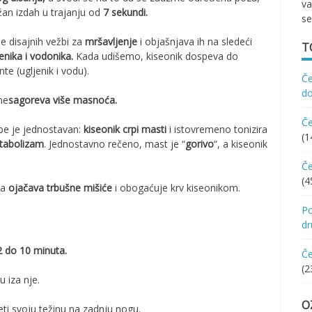
va
žan izdah u trajanju od
7 sekundi.
se
e disajnih vežbi za
mršavljenje
i objašnjava ih na sledeći
T
jenika i vodonika.
Kada udišemo, kiseonik dospeva do
te (ugljenik i vodu).
Če
d
me
sagoreva više masnoća.
Če
be je jednostavan:
kiseonik crpi masti
i istovremeno tonizira
(1
etabolizam
. Jednostavno rečeno, mast je “
gorivo
“, a kiseonik
Če
(4
ka
ojačava trbušne mišiće
i obogaćuje krv kiseonikom.
Po
d
 do 10 minuta.
Če
(2
u iza nje.
O
eti svoju težinu na zadnju nogu.