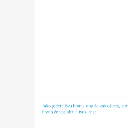
“Ako jedete živu hranu, ona će vas oživeti, a 
Navigacija
hrana će vas ubiti..” Isus Hrist
objava