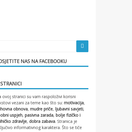
OSJETITE NAS NA FACEBOOKU
 STRANICI
 ovoj stranici su vam raspoloživi korisni
kstovi vezani za teme kao što su:
motivacija
,
uhovna obnova
,
mudre priče
,
ljubavni savjeti
,
obni uspjeh
,
pasivna zarada
,
bolje fizičko i
ihičko zdravlje
,
dobra zabava
. Stranica je
ključivo informativnog karaktera. Što se tiče