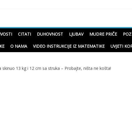
čne priče o životu
IVOSTI
CITATI
DUHOVNOST
LJUBAV
MUDRE PRIČE
POZ
KE
O NAMA
VIDEO INSTRUKCIJE IZ MATEMATIKE
UVJETI KO
skinuo 13 kg i 12 cm sa struka – Probajte, ništa ne košta!