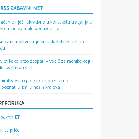
ZABAVNI NET
ačenje riječi lukrativno u kontekstu ulaganja u
kretnine za male poduzetnike
novne molitve koje bi svaki katolik trebao
ati
vjet kako brzo zaspati – vodič za radnike koji
le kvalitetan san
nimljivosti o poskoku: upoznajmo
jpoznatiju zmiju naših krajeva
REPORUKA
abavniNET
tinite priče