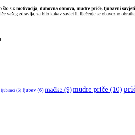
o što su:
motivacija
,
duhovna obnova
,
mudre priče
,
ljubavni savjeti
iče vašeg zdravlja, za bilo kakav savjet ili liječenje se obavezno obratite
)
pri
mudre priče
(10)
mačke
(9)
ljubav
(6)
 ljubimci
(5)