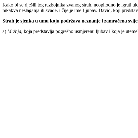
Kako bi se riješili tog razbojnika zvanog strah, neophodno je igrati 
nikakva neslaganja ili svađe, i čije je ime Ljubav. David, koji predstavl
Strah je sjenka u umu koju podržava neznanje i zamračena svijest. 
a)
Mržnja
, koja predstavlja pogrešno usmjerenu ljubav i koja je uteme