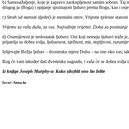
b) Samosažaljenje, koje je zapravo zaokupljenost samim sobom. Taj ment
drugog ja (Boga) i opijanje spoznajom ljubavi prema Bogu, kao i osjeć
c)
Strah od starosti
sljedeći je mentalni otrov. Vrijeme tjelesne starosti
Vrijeme za vašu dušu, za vas. Najvažnije vrijeme. Doba za postizanje 
d)
Osamljenost
je nedostatak ljubavi. Oni koji nemaju ljubavi traže je,
prijatelja su dobra volja, ljubaznost, nježnost, mir, strpljivost, razumije
Izlijevajte Božju ljubav – dvostruku mjeru Duha – na one oko vas; tako
Bog će vam također dati dvostruku nagradu, i vaša će se dobra volja 
Iz knjige Joseph Murphy-a: Kako (do)biti ono što želite
Izvor: Atma.hr