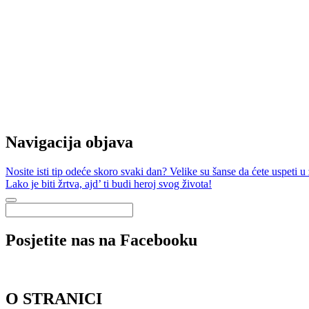
Navigacija objava
Nosite isti tip odeće skoro svaki dan? Velike su šanse da ćete uspeti u
Lako je biti žrtva, ajd’ ti budi heroj svog života!
Posjetite nas na Facebooku
O STRANICI