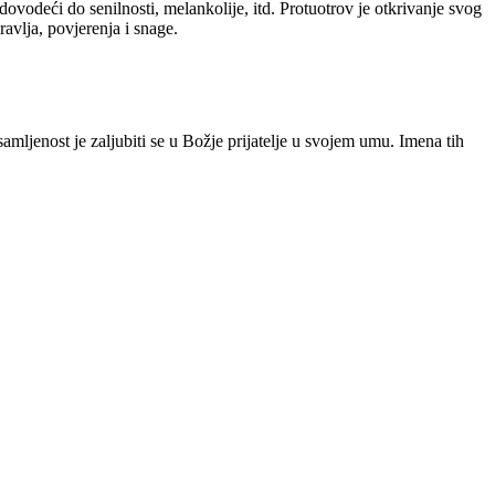
dovodeći do senilnosti, melankolije, itd. Protuotrov je otkrivanje svog
avlja, povjerenja i snage.
osamljenost je zaljubiti se u Božje prijatelje u svojem umu. Imena tih