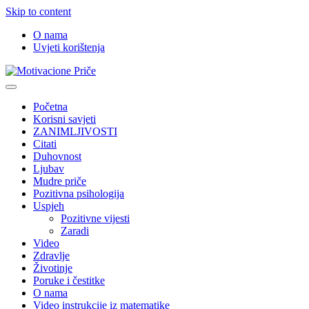
Skip to content
O nama
Uvjeti korištenja
Motivacione Priče
Mudre priče o životu i poučne priče o životu
Početna
Korisni savjeti
ZANIMLJIVOSTI
Citati
Duhovnost
Ljubav
Mudre priče
Pozitivna psihologija
Uspjeh
Pozitivne vijesti
Zaradi
Video
Zdravlje
Životinje
Poruke i čestitke
O nama
Video instrukcije iz matematike