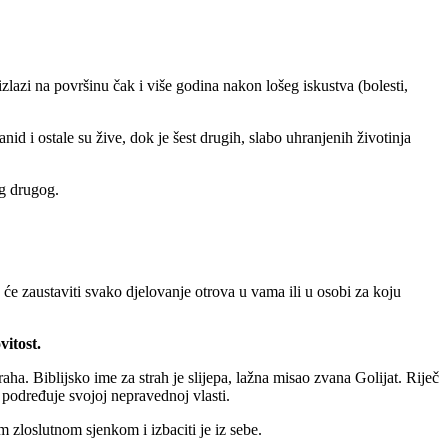
 izlazi na površinu čak i više godina nakon lošeg iskustva (bolesti,
d i ostale su žive, dok je šest drugih, slabo uhranjenih životinja
g drugog.
će zaustaviti svako djelovanje otrova u vama ili u osobi za koju
vitost.
raha. Biblijsko ime za strah je slijepa, lažna misao zvana Golijat. Riječ
 podređuje svojoj nepravednoj vlasti.
 zloslutnom sjenkom i izbaciti je iz sebe.