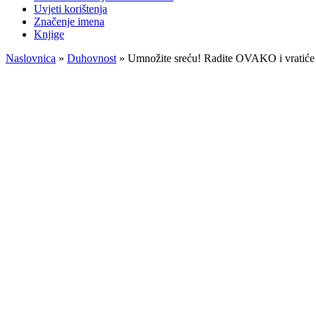
Uvjeti korištenja
Značenje imena
Knjige
Naslovnica
»
Duhovnost
»
Umnožite sreću! Radite OVAKO i vratiće