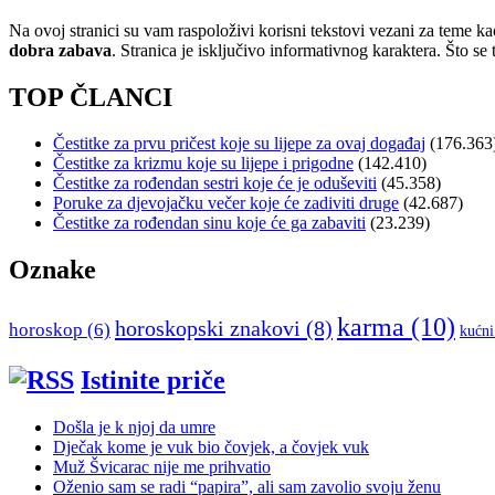
Na ovoj stranici su vam raspoloživi korisni tekstovi vezani za teme ka
dobra zabava
. Stranica je isključivo informativnog karaktera. Što se t
TOP ČLANCI
Čestitke za prvu pričest koje su lijepe za ovaj događaj
(176.363
Čestitke za krizmu koje su lijepe i prigodne
(142.410)
Čestitke za rođendan sestri koje će je oduševiti
(45.358)
Poruke za djevojačku večer koje će zadiviti druge
(42.687)
Čestitke za rođendan sinu koje će ga zabaviti
(23.239)
Oznake
karma
(10)
horoskopski znakovi
(8)
horoskop
(6)
kućni
Istinite priče
Došla je k njoj da umre
Dječak kome je vuk bio čovjek, a čovjek vuk
Muž Švicarac nije me prihvatio
Oženio sam se radi “papira”, ali sam zavolio svoju ženu