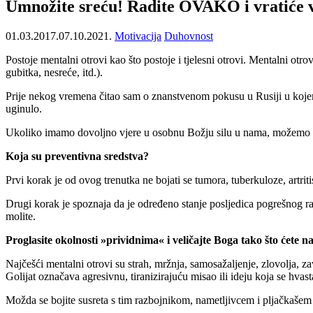
Umnožite sreću! Radite OVAKO i vratiće 
01.03.2017.
07.10.2021.
Motivacija
Duhovnost
Postoje mentalni otrovi kao što postoje i tjelesni otrovi. Mentalni otro
gubitka, nesreće, itd.).
Prije nekog vremena čitao sam o znanstvenom pokusu u Rusiji u kojem je
uginulo.
Ukoliko imamo dovoljno vjere u osobnu Božju silu u nama, možemo po
Koja su preventivna sredstva?
Prvi korak je od ovog trenutka ne bojati se tumora, tuberkuloze, artrit
Drugi korak je spoznaja da je određeno stanje posljedica pogrešnog ra
molite.
Proglasite okolnosti »prividnima« i veličajte Boga tako što ćete na 
Najčešći mentalni otrovi su strah, mržnja, samosažaljenje, zlovolja, zav
Golijat označava agresivnu, tiranizirajuću misao ili ideju koja se hva
Možda se bojite susreta s tim razbojnikom, nametljivcem i pljačkašem u