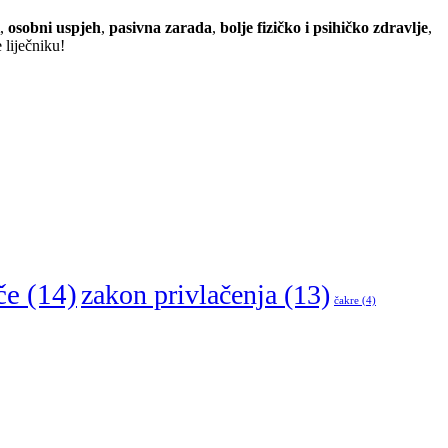
,
osobni uspjeh
,
pasivna zarada
,
bolje fizičko i psihičko zdravlje
,
 liječniku!
če
(14)
zakon privlačenja
(13)
čakre
(4)