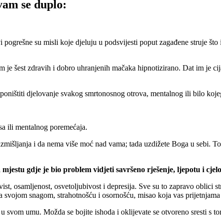
vam se duplo:
vi pogrešne su misli koje djeluju u podsvijesti poput zagađene struje što
 šest zdravih i dobro uhranjenih mačaka hipnotizirano. Dat im je cijani
ništiti djelovanje svakog smrtonosnog otrova, mentalnog ili bilo koje
isa ili mentalnog poremećaja.
zmišljanja i da nema više moć nad vama; tada uzdižete Boga u sebi. To 
mjestu gdje je bio problem vidjeti savršeno rješenje, ljepotu i cjelo
ist, osamljenost, osvetoljubivost i depresija. Sve su to zapravo oblici st
sta svojom snagom, strahotnošću i osornošću, misao koja vas prijetnjama
 svom umu. Možda se bojite ishoda i oklijevate se otvoreno sresti s tom