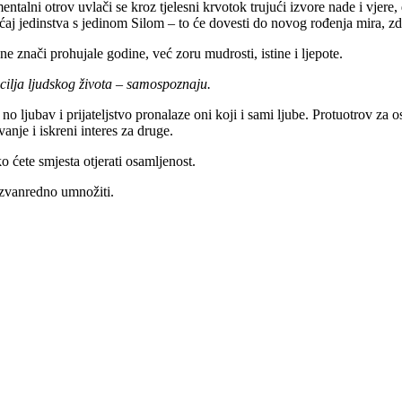
alni otrov uvlači se kroz tjelesni krvotok trujući izvore nade i vjere, 
aj jedinstva s jedinom Silom – to će dovesti do novog rođenja mira, zdr
 ne znači prohujale godine, već zoru mudrosti, istine i ljepote.
cilja ljudskog života – samospoznaju.
 no ljubav i prijateljstvo pronalaze oni koji i sami ljube. Protuotrov za 
vanje i iskreni interes za druge.
 ćete smjesta otjerati osamljenost.
izvanredno umnožiti.