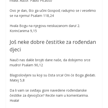
mladi. Autor: Pablo Picasso
Ovo je dan, što ga učini Gospod; radujmo se i veselimo
se na njemu! Psalam 118,24
Hvala Bogu na njegovu neiskazanom daru! 2.
Korinćanima 9,15
Još neke dobre čestitke za rođendan
djeci
Nauči nas dakle brojiti dane naše, da dobijemo srce
mudro! Psalam 90,12
Blagoslovljeni su koji su čista srca! Oni će Boga gledati.
Matej 5,8
Da li vam se sviđaju gore navedene rođendanske
čestitke za djevojčice? Recite nam u komentarima.
Hvala!