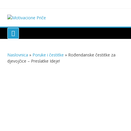
Skip
to
content
Motivacione Priče
Mudre priče o životu i poučne priče o životu
Naslovnica
»
Poruke i čestitke
»
Rođendanske čestitke za
djevojčice – Preslatke Ideje!