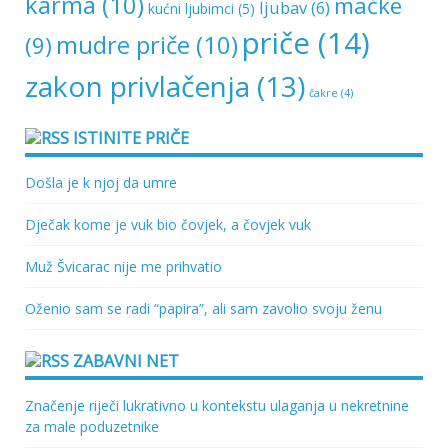
karma
(10)
mačke
ljubav
(6)
kućni ljubimci
(5)
priče
(14)
mudre priče
(10)
(9)
zakon privlačenja
(13)
čakre
(4)
ISTINITE PRIČE
Došla je k njoj da umre
Dječak kome je vuk bio čovjek, a čovjek vuk
Muž Švicarac nije me prihvatio
Oženio sam se radi “papira”, ali sam zavolio svoju ženu
ZABAVNI NET
Značenje riječi lukrativno u kontekstu ulaganja u nekretnine
za male poduzetnike