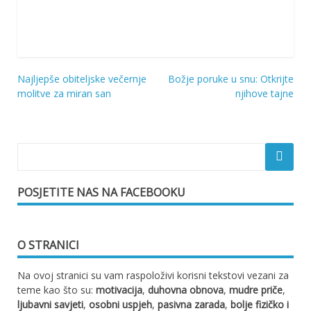
Najljepše obiteljske večernje
Božje poruke u snu: Otkrijte
Navigacija
molitve za miran san
njihove tajne
objava
POSJETITE NAS NA FACEBOOKU
O STRANICI
Na ovoj stranici su vam raspoloživi korisni tekstovi vezani za
teme kao što su:
motivacija
,
duhovna obnova
,
mudre priče
,
ljubavni savjeti
,
osobni uspjeh
,
pasivna zarada
,
bolje fizičko i