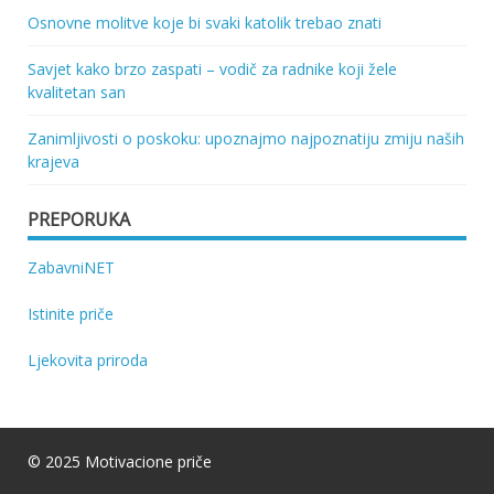
Osnovne molitve koje bi svaki katolik trebao znati
Savjet kako brzo zaspati – vodič za radnike koji žele
kvalitetan san
Zanimljivosti o poskoku: upoznajmo najpoznatiju zmiju naših
krajeva
PREPORUKA
ZabavniNET
Istinite priče
Ljekovita priroda
© 2025 Motivacione priče