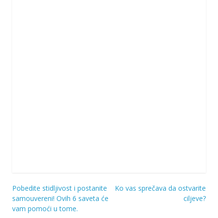
Pobedite stidljivost i postanite
Ko vas sprečava da ostvarite
Navigacija
samouvereni! Ovih 6 saveta će
ciljeve?
vam pomoći u tome.
objava