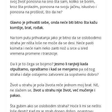
svoj život ponosna na ono šta sam, koliko se borim,
kroz šta prolazim, ponosna na svoju jačinu, iskustvo i
ponosna na prošlost, što da ne?
Glavno je prihvatiti sebe, onda neće biti bitno šta kažu
komšije, brat, rođak.
Na tom putu prihvatanja jako je bitno da se oslobodimo
straha jer ništa loše ne može da se desi. Neće pasti
kometa i neće nam neko zariti nož u srce u sred
vremena promene i tranzicije.
Da li je to čega se bojimo?
Jesmo li ranjiviji kada
otpuštamo, opraštamo i kad se menjamo
pa od tog
straha i dalje ostajemo zatvoreni za sopstveno dobro?
Život u strahu je pola života reče jednom moj brat. NE,
ne slažem se,
život u strahu nije život, već mučenje i
pakao.
Šta gubim ako se oslobodim straha? Hoće li mi se nešto
loše desiti? Kad mi je strah doneo dobro, pogotovu