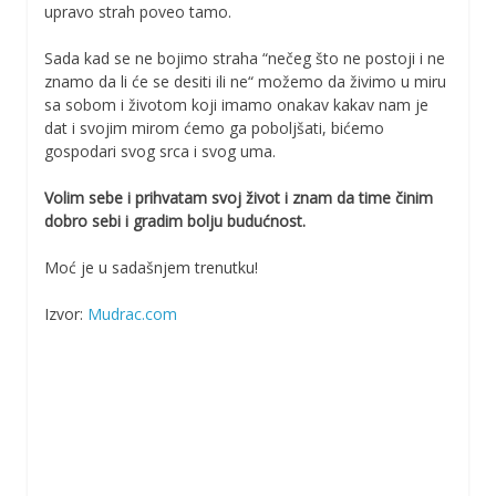
upravo strah poveo tamo.
Sada kad se ne bojimo straha “nečeg što ne postoji i ne
znamo da li će se desiti ili ne“ možemo da živimo u miru
sa sobom i životom koji imamo onakav kakav nam je
dat i svojim mirom ćemo ga poboljšati, bićemo
gospodari svog srca i svog uma.
Volim sebe i prihvatam svoj život i znam da time činim
dobro sebi i gradim bolju budućnost.
Moć je u sadašnjem trenutku!
Izvor:
Mudrac.com