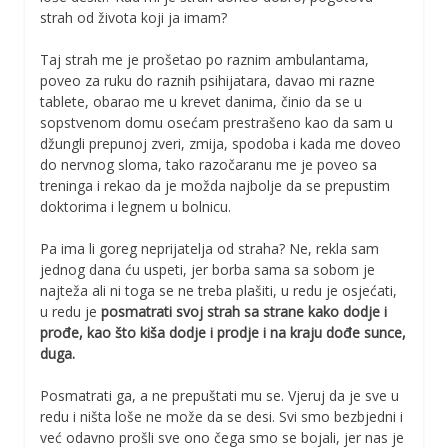
strah od života koji ja imam?
Taj strah me je prošetao po raznim ambulantama,
poveo za ruku do raznih psihijatara, davao mi razne
tablete, obarao me u krevet danima, činio da se u
sopstvenom domu osećam prestrašeno kao da sam u
džungli prepunoj zveri, zmija, spodoba i kada me doveo
do nervnog sloma, tako razočaranu me je poveo sa
treninga i rekao da je možda najbolje da se prepustim
doktorima i legnem u bolnicu.
Pa ima li goreg neprijatelja od straha? Ne, rekla sam
jednog dana ću uspeti, jer borba sama sa sobom je
najteža ali ni toga se ne treba plašiti, u redu je osjećati,
u redu je
posmatrati svoj strah sa strane
kako dodje i
prođe, kao što kiša dodje i prodje i na kraju dođe sunce,
duga.
Posmatrati ga, a ne prepuštati mu se. Vjeruj da je sve u
redu i ništa loše ne može da se desi. Svi smo bezbjedni i
već odavno prošli sve ono čega smo se bojali, jer nas je