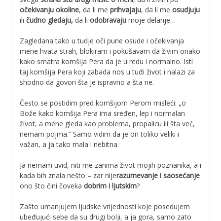
očekivanju okoline
, da li me
prihvajaju
, da li me
osudjuju
ili
čudno gledaju,
da li
odobravaju
moje delanje…
Zagledana tako u tudje oči pune osude i očekivanja
mene hvata strah, blokiram i pokušavam da živim onako
kako smatra komšija Pera da je u redu i normalno. Isti
taj komšija Pera koji zabada nos u tuđi život i nalazi za
shodno da govori šta je ispravno a šta ne.
Često se postidim pred komšijom Perom misleći: „o
Bože kako komšija Pera ima sređen, lep i normalan
život, a mene gleda kao problema, propalicu ili šta već,
nemam pojma.“ Samo vidim da je on toliko veliki i
važan, a ja tako mala i nebitna.
Ja nemam uvid, niti me zanima život mojih poznanika, a i
kada bih znala nešto – zar nije
razumevanje i saosećanje
ono što čini čoveka
dobrim i ljutskim
?
Zašto umanjujem ljudske vrijednosti koje posedujem
ubeđujući sebe da su drugi bolji, a ja gora, samo zato