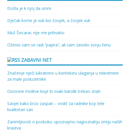
Došla je k njoj da umre
Dječak kome je vuk bio čovjek, a čovjek vuk
Muž Švicarac nije me prihvatio
Oženio sam se radi “papira”, ali sam zavolio svoju ženu
ZABAVNI NET
Značenje riječi lukrativno u kontekstu ulaganja u nekretnine
za male poduzetnike
Osnovne molitve koje bi svaki katolik trebao znati
Savjet kako brzo zaspati – vodič za radnike koji žele
kvalitetan san
Zanimljivosti o poskoku: upoznajmo najpoznatiju zmiju naših
krajeva