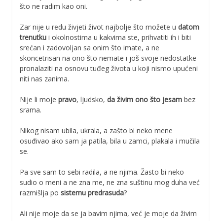
što ne radim kao oni.
Zar nije u redu živjeti život najbolje što možete u
datom
trenutku
i okolnostima u kakvima ste, prihvatiti ih i biti
srećan i zadovoljan sa onim što imate, a ne
skoncetrisan na ono što nemate i još svoje nedostatke
pronalaziti na osnovu tuđeg života u koji nismo upućeni
niti nas zanima.
Nije li moje
pravo
, ljudsko,
da živim ono što jesam
bez
srama.
Nikog nisam ubila, ukrala, a zašto bi neko mene
osuđivao ako sam ja patila, bila u zamci, plakala i mučila
se.
Pa sve sam to sebi radila, a ne njima. Žasto bi neko
sudio o meni a ne zna me, ne zna suštinu mog duha već
razmišlja po
sistemu predrasuda
?
Ali nije moje da se ja bavim njima, već je moje da živim