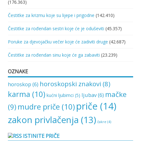
(176.363)
Čestitke za krizmu koje su lijepe i prigodne
(142.410)
Čestitke za rođendan sestri koje će je oduševiti
(45.357)
Poruke za djevojačku večer koje će zadiviti druge
(42.687)
Čestitke za rođendan sinu koje će ga zabaviti
(23.239)
OZNAKE
horoskopski znakovi
(8)
horoskop
(6)
karma
(10)
mačke
ljubav
(6)
kućni ljubimci
(5)
priče
(14)
mudre priče
(10)
(9)
zakon privlačenja
(13)
čakre
(4)
ISTINITE PRIČE