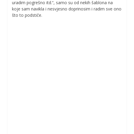
uradim pogrešno itd.“, samo su od nekih šablona na
koje sam navikla i nesvjesno doprinosim i radim sve ono
što to podstiče.