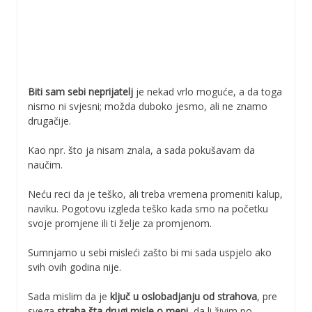
Biti sam sebi neprijatelj
je nekad vrlo moguće, a da toga
nismo ni svjesni; možda duboko jesmo, ali ne znamo
drugačije.
Kao npr. što ja nisam znala, a sada pokušavam da
naučim.
Neću reci da je teško, ali treba vremena promeniti kalup,
naviku. Pogotovu izgleda teško kada smo na početku
svoje promjene ili ti želje za promjenom.
Sumnjamo u sebi misleći zašto bi mi sada uspjelo ako
svih ovih godina nije.
Sada mislim da je
ključ u oslobadjanju od strahova
, pre
svega
straha šta drugi misle o meni
, da li živim po