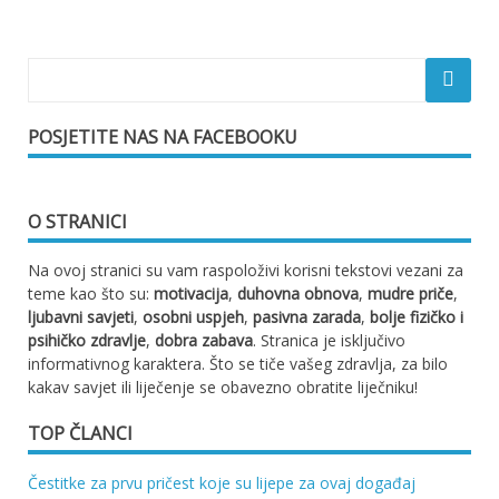
POSJETITE NAS NA FACEBOOKU
O STRANICI
Na ovoj stranici su vam raspoloživi korisni tekstovi vezani za
teme kao što su:
motivacija
,
duhovna obnova
,
mudre priče
,
ljubavni savjeti
,
osobni uspjeh
,
pasivna zarada
,
bolje fizičko i
psihičko zdravlje
,
dobra zabava
. Stranica je isključivo
informativnog karaktera. Što se tiče vašeg zdravlja, za bilo
kakav savjet ili liječenje se obavezno obratite liječniku!
TOP ČLANCI
Čestitke za prvu pričest koje su lijepe za ovaj događaj