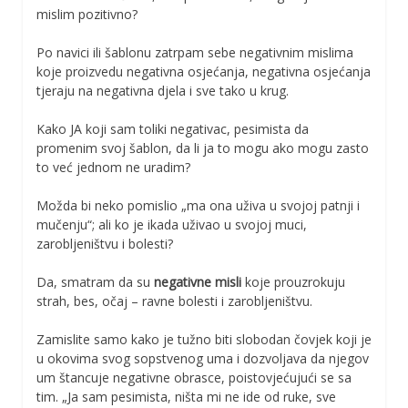
mislim pozitivno?
Po navici ili šablonu zatrpam sebe negativnim mislima
koje proizvedu negativna osjećanja, negativna osjećanja
tjeraju na negativna djela i sve tako u krug.
Kako JA koji sam toliki negativac, pesimista da
promenim svoj šablon, da li ja to mogu ako mogu zasto
to već jednom ne uradim?
Možda bi neko pomislio „ma ona uživa u svojoj patnji i
mučenju“; ali ko je ikada uživao u svojoj muci,
zarobljeništvu i bolesti?
Da, smatram da su
negativne misli
koje prouzrokuju
strah, bes, očaj – ravne bolesti i zarobljeništvu.
Zamislite samo kako je tužno biti slobodan čovjek koji je
u okovima svog sopstvenog uma i dozvoljava da njegov
um štancuje negativne obrasce, poistovjećujući se sa
tim. „Ja sam pesimista, ništa mi ne ide od ruke, sve