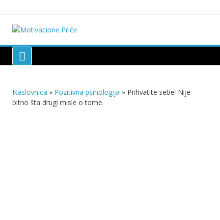
Skip
to
content
Motivacione Priče
Mudre priče o životu i poučne priče o životu
Naslovnica
»
Pozitivna psihologija
»
Prihvatite sebe! Nije
bitno šta drugi misle o tome.