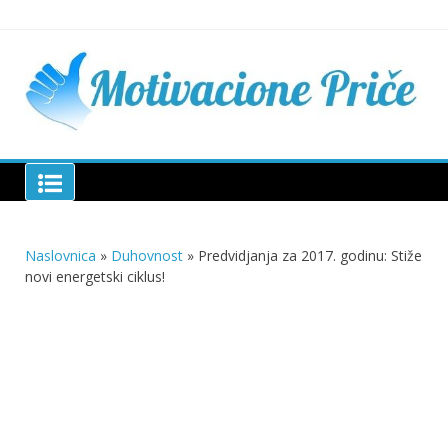
Skip
to
content
Mu
pri
živo
pou
pri
Motivacione Priče
živ
Naslovnica
»
Duhovnost
»
Predvidjanja za 2017. godinu: Stiže
novi energetski ciklus!