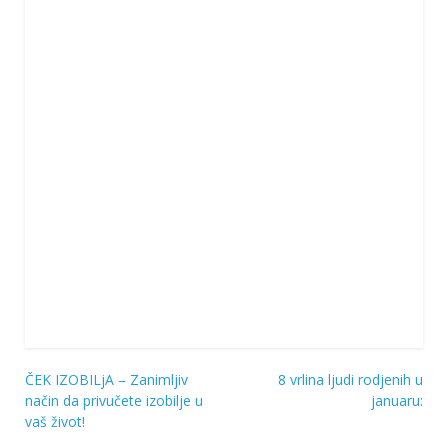
ČEK IZOBILjA – Zanimljiv
8 vrlina ljudi rodjenih u
Navigacija
način da privučete izobilje u
januaru:
vaš život!
objava