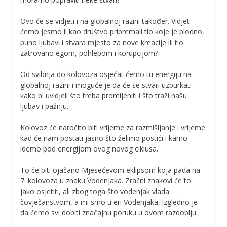
Ovo će se vidjeti i na globalnoj razini također. Vidjet
ćemo jesmo li kao društvo pripremali tlo koje je plodno,
puno ljubavi i stvara mjesto za nove kreacije ili tlo
zatrovano egom, pohlepom i korupcijom?
Od svibnja do kolovoza osjećat ćemo tu energiju na
globalnoj razini i moguće je da će se stvari uzburkati
kako bi uvidjeli što treba promijeniti i što traži našu
ljubav i pažnju.
Kolovoz će naročito biti vrijeme za razmišljanje i vrijeme
kad će nam postati jasno što želimo postići i kamo
idemo pod energijom ovog novog ciklusa.
To će biti ojačano Mjesečevom eklipsom koja pada na
7. kolovoza u znaku Vodenjaka. Zračni znakovi će to
jako osjetiti, ali zbog toga što vodenjak vlada
čovječanstvom, a mi smo u eri Vodenjaka, izgledno je
da ćemo svi dobiti značajnu poruku u ovom razdoblju.