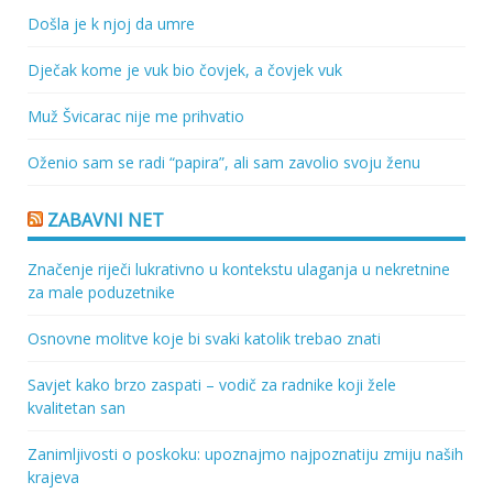
Došla je k njoj da umre
Dječak kome je vuk bio čovjek, a čovjek vuk
Muž Švicarac nije me prihvatio
Oženio sam se radi “papira”, ali sam zavolio svoju ženu
ZABAVNI NET
Značenje riječi lukrativno u kontekstu ulaganja u nekretnine
za male poduzetnike
Osnovne molitve koje bi svaki katolik trebao znati
Savjet kako brzo zaspati – vodič za radnike koji žele
kvalitetan san
Zanimljivosti o poskoku: upoznajmo najpoznatiju zmiju naših
krajeva