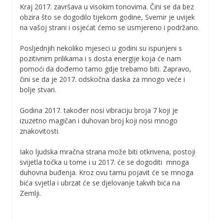
Kraj 2017. završava u visokim tonovima. Čini se da bez
obzira što se dogodilo tijekom godine, Svemir je uvijek
na vašoj strani i osjećat ćemo se usmjereno i podržano.
Posljednjih nekoliko mjeseci u godini su ispunjeni s
pozitivnim prilikama i s dosta energije koja će nam
pomoći da dođemo tamo gdje trebamo biti. Zapravo,
čini se da je 2017. odskočna daska za mnogo veće i
bolje stvari.
Godina 2017. također nosi vibraciju broja 7 koji je
izuzetno magičan i duhovan broj koji nosi mnogo
znakovitosti.
Iako ljudska mračna strana može biti otkrivena, postoji
svijetla točka u tome i u 2017. će se dogoditi mnoga
duhovna buđenja. Kroz ovu tamu pojavit će se mnoga
bića svjetla i ubrzat će se djelovanje takvih bića na
Zemlji.