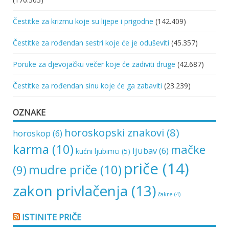
Čestitke za krizmu koje su lijepe i prigodne
(142.409)
Čestitke za rođendan sestri koje će je oduševiti
(45.357)
Poruke za djevojačku večer koje će zadiviti druge
(42.687)
Čestitke za rođendan sinu koje će ga zabaviti
(23.239)
OZNAKE
horoskopski znakovi
(8)
horoskop
(6)
karma
(10)
mačke
ljubav
(6)
kućni ljubimci
(5)
priče
(14)
mudre priče
(10)
(9)
zakon privlačenja
(13)
čakre
(4)
ISTINITE PRIČE