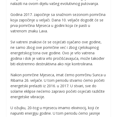
nalaziti na ovom dijelu vašeg evolutivnog putovanja.
Godina 2017. započinje sa snažnom sezonom pomrčina
koja započinje u veljači. Dana 10. veljače dogodit će se
prva pomrčina Mjeseca u godini koja će pasti u
vatrenom znaku Lava.
Svi vatreni znakovi će se osjećati ojačano ove godine,
ne samo zbog ove pomrčine već i zbog cjelokupnog
energetskog tona ove godine. Ovo je vrlo vatrena
godina i dok je vatra vrlo pročišćavajuća, može također
biti ekstremno destruktivna ako nije kontrolirana.
Nakon pomrčine Mjeseca, imat ćemo pomrčinu Sunca u
Ribama 26. veljače. U tom periodu stvarno ćemo početi
energetski prelaziti iz 2016. u 2017. U stvari, sve do
solarne eklipse nećemo zapravo početi osjećati različite
energetske vibracije.
U ožujku, 20-tog u mjesecu imamo ekvinocij, koji će
napuniti energiju godine. U tom periodu ćemo jasnije