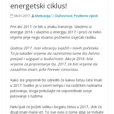
energetski ciklus!
08.01.2017.
Motivacija
Duhovnost
,
Pozitivne vijesti
Prvi dio 2017. će biti u znaku tranzicije. Izlazimo iz
energije 2016. i ulazimo u energiju 2017. i proći će neko
vrijeme prije nego stvarno počnemo osjećati razliku.
Godina 2017. nosi vibraciju svježih i novih početaka.
To je također vrijeme da razmislimo tome što želimo
posijati i uzgajati u budućnosti. Ako je 2016. bila
vrijeme za pripremanje tla, 2017. će biti vrijeme da
zasadimo stvari, piše Forever conscious.
Kako ste pripremili tlo odrediti će kakvu žetvu ćete imati
u 2017. Svatko je u svom tempu i na različitim razinama
putovanja, stoga pokušajte ne uspoređivati svoje
putovanje s tuđima.
Neki ljudi će požeti veliku i bogatu žetvu u 2017., dok će
drugi imati manji vrt. To sve ovisi o tome gdje se trebate