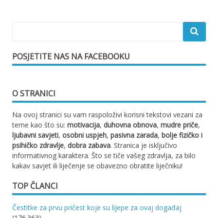
POSJETITE NAS NA FACEBOOKU
O STRANICI
Na ovoj stranici su vam raspoloživi korisni tekstovi vezani za
teme kao što su:
motivacija
,
duhovna obnova
,
mudre priče
,
ljubavni savjeti
,
osobni uspjeh
,
pasivna zarada
,
bolje fizičko i
psihičko zdravlje
,
dobra zabava
. Stranica je isključivo
informativnog karaktera. Što se tiče vašeg zdravlja, za bilo
kakav savjet ili liječenje se obavezno obratite liječniku!
TOP ČLANCI
Čestitke za prvu pričest koje su lijepe za ovaj događaj
(176.363)