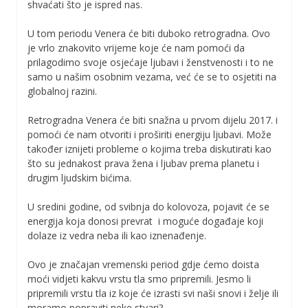
shvaćati što je ispred nas.
U tom periodu Venera će biti duboko retrogradna. Ovo
je vrlo znakovito vrijeme koje će nam pomoći da
prilagodimo svoje osjećaje ljubavi i ženstvenosti i to ne
samo u našim osobnim vezama, već će se to osjetiti na
globalnoj razini.
Retrogradna Venera će biti snažna u prvom dijelu 2017. i
pomoći će nam otvoriti i proširiti energiju ljubavi. Može
također iznijeti probleme o kojima treba diskutirati kao
što su jednakost prava žena i ljubav prema planetu i
drugim ljudskim bićima.
U sredini godine, od svibnja do kolovoza, pojavit će se
energija koja donosi prevrat i moguće događaje koji
dolaze iz vedra neba ili kao iznenađenje.
Ovo je značajan vremenski period gdje ćemo doista
moći vidjeti kakvu vrstu tla smo pripremili. Jesmo li
pripremili vrstu tla iz koje će izrasti svi naši snovi i želje ili
moramo popraviti neke stvari?