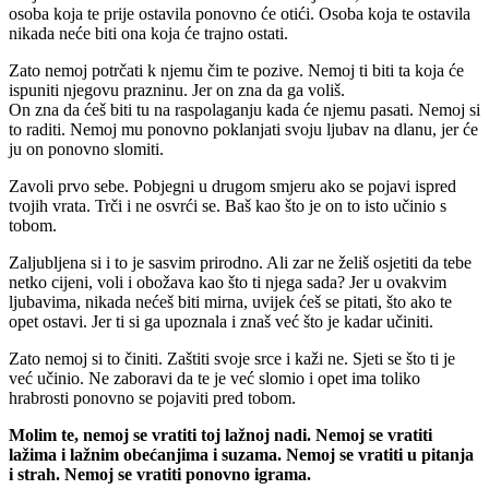
osoba koja te prije ostavila ponovno će otići. Osoba koja te ostavila
nikada neće biti ona koja će trajno ostati.
Zato nemoj potrčati k njemu čim te pozive. Nemoj ti biti ta koja će
ispuniti njegovu prazninu. Jer on zna da ga voliš.
On zna da ćeš biti tu na raspolaganju kada će njemu pasati. Nemoj si
to raditi. Nemoj mu ponovno poklanjati svoju ljubav na dlanu, jer će
ju on ponovno slomiti.
Zavoli prvo sebe. Pobjegni u drugom smjeru ako se pojavi ispred
tvojih vrata. Trči i ne osvrći se. Baš kao što je on to isto učinio s
tobom.
Zaljubljena si i to je sasvim prirodno. Ali zar ne želiš osjetiti da tebe
netko cijeni, voli i obožava kao što ti njega sada? Jer u ovakvim
ljubavima, nikada nećeš biti mirna, uvijek ćeš se pitati, što ako te
opet ostavi. Jer ti si ga upoznala i znaš već što je kadar učiniti.
Zato nemoj si to činiti. Zaštiti svoje srce i kaži ne. Sjeti se što ti je
već učinio. Ne zaboravi da te je već slomio i opet ima toliko
hrabrosti ponovno se pojaviti pred tobom.
Molim te, nemoj se vratiti toj lažnoj nadi. Nemoj se vratiti
lažima i lažnim obećanjima i suzama. Nemoj se vratiti u pitanja
i strah. Nemoj se vratiti ponovno igrama.