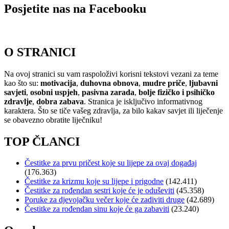
Posjetite nas na Facebooku
O STRANICI
Na ovoj stranici su vam raspoloživi korisni tekstovi vezani za teme
kao što su:
motivacija
,
duhovna obnova
,
mudre priče
,
ljubavni
savjeti
,
osobni uspjeh
,
pasivna zarada
,
bolje fizičko i psihičko
zdravlje
,
dobra zabava
. Stranica je isključivo informativnog
karaktera. Što se tiče vašeg zdravlja, za bilo kakav savjet ili liječenje
se obavezno obratite liječniku!
TOP ČLANCI
Čestitke za prvu pričest koje su lijepe za ovaj događaj
(176.363)
Čestitke za krizmu koje su lijepe i prigodne
(142.411)
Čestitke za rođendan sestri koje će je oduševiti
(45.358)
Poruke za djevojačku večer koje će zadiviti druge
(42.689)
Čestitke za rođendan sinu koje će ga zabaviti
(23.240)