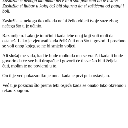
Zaslužila si nekoga tko nikad neće ni u snu pomisliti da te ostavi.
Zaslužila si ljubav u kojoj ćeš biti sigurna da si zaštićena od patnji i
boli.
Zaslužila si nekoga tko nikada ne bi želio vidjeti tvoje suze zbog
nečega što ti je učinio.
Razumijem. Lako je to učiniti kada tebe onaj koji voli moli da
ostaneš. Lako je vjerovati kada želiš čuti ono što ti govori. I posebno
se voli onog kojeg se ne bi smjelo voljeti.
Ali slušaj me sada, kad te bude molio da mu se vratiš i kada ti bude
govorio da će sve biti drugačije i govorit će ti sve što bi ti željela
čuti, molim te ne povjeruj u to.
On ti je već pokazao tko je onda kada te prvi puta ostavljao.
Već ti je pokazao što prema tebi osjeća kada se onako lako okrenuo i
rekao zbogom.