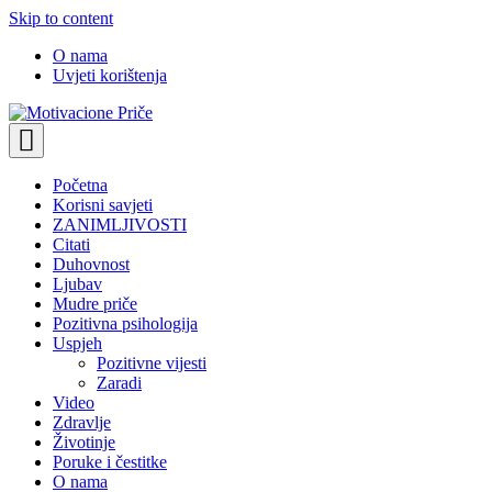
Skip to content
O nama
Uvjeti korištenja
Motivacione Priče
Mudre priče o životu i poučne priče o životu
Početna
Korisni savjeti
ZANIMLJIVOSTI
Citati
Duhovnost
Ljubav
Mudre priče
Pozitivna psihologija
Uspjeh
Pozitivne vijesti
Zaradi
Video
Zdravlje
Životinje
Poruke i čestitke
O nama