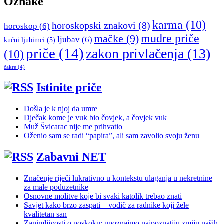
Oznake
karma
(10)
horoskopski znakovi
(8)
horoskop
(6)
mudre priče
mačke
(9)
ljubav
(6)
kućni ljubimci
(5)
priče
(14)
zakon privlačenja
(13)
(10)
čakre
(4)
Istinite priče
Došla je k njoj da umre
Dječak kome je vuk bio čovjek, a čovjek vuk
Muž Švicarac nije me prihvatio
Oženio sam se radi “papira”, ali sam zavolio svoju ženu
Zabavni NET
Značenje riječi lukrativno u kontekstu ulaganja u nekretnine
za male poduzetnike
Osnovne molitve koje bi svaki katolik trebao znati
Savjet kako brzo zaspati – vodič za radnike koji žele
kvalitetan san
Zanimljivosti o poskoku: upoznajmo najpoznatiju zmiju naših