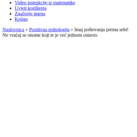
Video instrukcije iz matematike
Uvjeti korištenja
Značenje imena
Knjige
Naslovnica
»
Pozitivna psihologija
»
Imaj poštovanja prema sebi!
Ne vraćaj se onome koji te je već jednom ostavio.