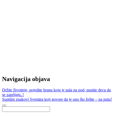
Navigacija objava
Držite životinje, pojedite hranu koja je pala na pod, pustite decu da
se zaprljaju..!
Suptilni znakovi Svemira koji govore da je ono što želite – na putu!