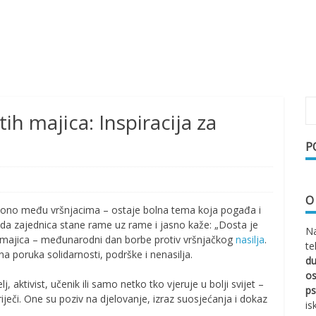
ih majica: Inspiracija za
P
O
o ono među vršnjacima – ostaje bolna tema koja pogađa i
ada zajednica stane rame uz rame i jasno kaže: „Dosta je
Na
ih majica – međunarodni dan borbe protiv vršnjačkog
nasilja
.
te
na poruka solidarnosti, podrške i nenasilja.
d
os
elj, aktivist, učenik ili samo netko tko vjeruje u bolji svijet –
ps
ječi. One su poziv na djelovanje, izraz suosjećanja i dokaz
is