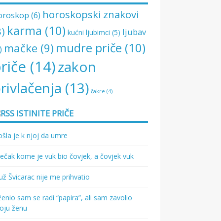
horoskopski znakovi
oroskop
(6)
karma
(10)
8)
ljubav
kućni ljubimci
(5)
mudre priče
(10)
mačke
(9)
)
riče
(14)
zakon
rivlačenja
(13)
čakre
(4)
ISTINITE PRIČE
šla je k njoj da umre
ečak kome je vuk bio čovjek, a čovjek vuk
ž Švicarac nije me prihvatio
enio sam se radi “papira”, ali sam zavolio
oju ženu