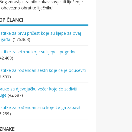
šeg zdravlja, za bilo kakav savjet ili liječenje
 obavezno obratite liječniku!
OP ČLANCI
stitke za prvu pričest koje su lijepe za ovaj
ogađaj
(176.363)
stitke za krizmu koje su lijepe i prigodne
42.409)
stitke za rođendan sestri koje će je oduševiti
5.357)
ruke za djevojačku večer koje će zadiviti
ruge
(42.687)
stitke za rođendan sinu koje će ga zabaviti
3.239)
ZNAKE