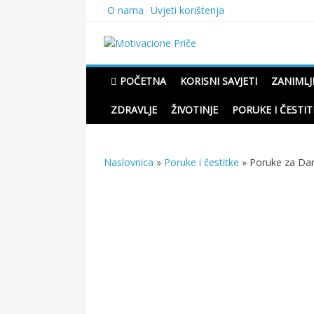
Skip
O nama
Uvjeti korištenja
to
content
Motivacione Priče
Mudre priče o životu i pou
POČETNA
KORISNI SAVJETI
ZANIMLJ
ZDRAVLJE
ŽIVOTINJE
PORUKE I ČESTIT
Naslovnica
»
Poruke i čestitke
»
Poruke za Dan 