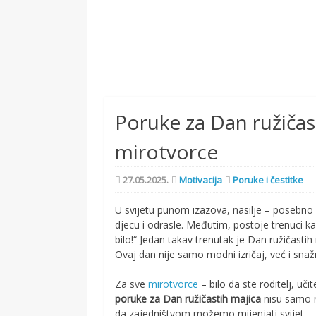
Poruke za Dan ružičast
mirotvorce
27.05.2025.
Motivacija
Poruke i čestitke
U svijetu punom izazova, nasilje – posebn
djecu i odrasle. Međutim, postoje trenuci k
bilo!“ Jedan takav trenutak je Dan ružičast
Ovaj dan nije samo modni izričaj, već i snaž
Za sve
mirotvorce
– bilo da ste roditelj, učit
poruke za Dan ružičastih majica
nisu samo ri
da zajedništvom možemo mijenjati svijet.