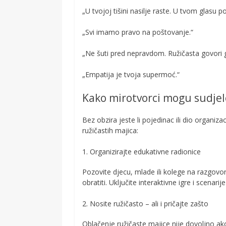
„U tvojoj tišini nasilje raste. U tvom glasu 
„Svi imamo pravo na poštovanje.“
„Ne šuti pred nepravdom. Ružičasta govori 
„Empatija je tvoja supermoć.“
Kako mirotvorci mogu sudjel
Bez obzira jeste li pojedinac ili dio organi
ružičastih majica:
1. Organizirajte edukativne radionice
Pozovite djecu, mlade ili kolege na razgovo
obratiti. Uključite interaktivne igre i scenari
2. Nosite ružičasto – ali i pričajte zašto
Oblačenje ružičaste majice nije dovoljno ako 