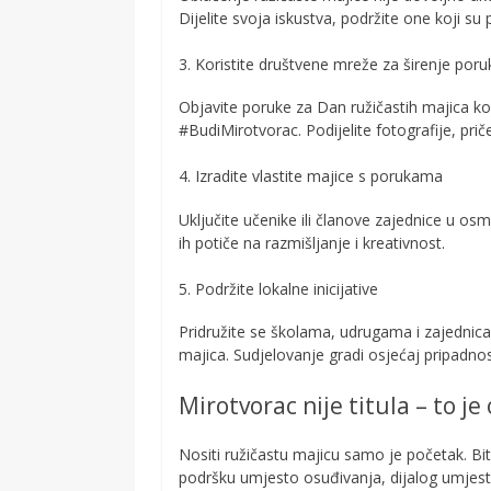
Dijelite svoja iskustva, podržite one koji su p
3. Koristite društvene mreže za širenje poru
Objavite poruke za Dan ružičastih majica k
#BudiMirotvorac. Podijelite fotografije, prič
4. Izradite vlastite majice s porukama
Uključite učenike ili članove zajednice u osm
ih potiče na razmišljanje i kreativnost.
5. Podržite lokalne inicijative
Pridružite se školama, udrugama i zajedni
majica. Sudjelovanje gradi osjećaj pripadnost
Mirotvorac nije titula – to je
Nositi ružičastu majicu samo je početak. Bi
podršku umjesto osuđivanja, dijalog umjesto š