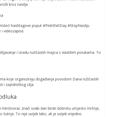
rošli kroz nasilje.
ka
oristeći hashtagove poput #PinkShirtDay #StopNasilju
e i videozapise.
išljavanje i izradu ružičastih majica s vlastitim porukama. To
cama koje organiziraju događanja povodom Dana ružičastih
i i zajedničkog cilja.
 odluka
ti mirotvorac znači svaki dan birati dobrotu umjesto mržnje,
utnje. To nije uvijek lako, ali je uvijek vrijedno.