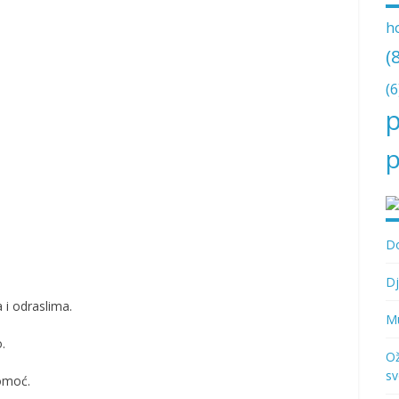
h
(
(6
p
p
Do
Dj
 i odraslima.
Mu
o.
Ož
sv
pomoć.