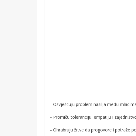
– Osvješćuju problem nasilja među mladima
– Promiču toleranciju, empatiju i zajedništv
– Ohrabruju žrtve da progovore i potraže 