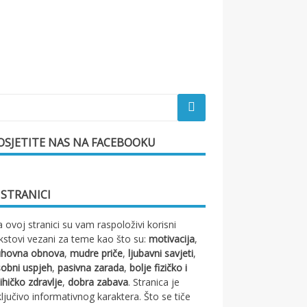
OSJETITE NAS NA FACEBOOKU
 STRANICI
 ovoj stranici su vam raspoloživi korisni
kstovi vezani za teme kao što su:
motivacija
,
uhovna obnova
,
mudre priče
,
ljubavni savjeti
,
obni uspjeh
,
pasivna zarada
,
bolje fizičko i
ihičko zdravlje
,
dobra zabava
. Stranica je
ključivo informativnog karaktera. Što se tiče