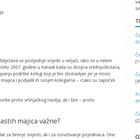
va
se
T
Če
d
Če
bilježava se posljednje srijede u veljači, iako se u nekim
(1
očelo 2007. godine u Kanadi kada su dvojica srednjoškolaca,
anju podrške kolegi koji je bio zlostavljan jer je nosio
Če
 majica i podijelili ih svojim kolegama – i tako su započeli
(4
Po
be protiv vršnjačkog nasilja, ali i šire – protiv
d
Če
astih majica važne?
(2
t za širenje svijesti, ali i za osnaživanje pojedinaca. One:
O