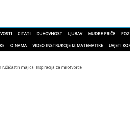
čne priče o životu
IVOSTI
CITATI
DUHOVNOST
LJUBAV
MUDRE PRIČE
POZ
KE
O NAMA
VIDEO INSTRUKCIJE IZ MATEMATIKE
UVJETI KO
ružičastih majica: Inspiracija za mirotvorce