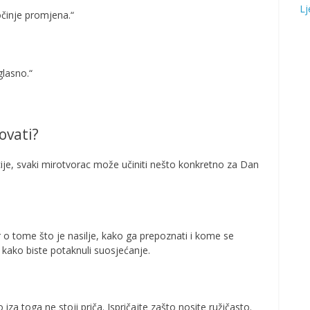
Lj
počinje promjena.“
glasno.“
ovati?
zacije, svaki mirotvorac može učiniti nešto konkretno za Dan
r o tome što je nasilje, kako ga prepoznati i kome se
je kako biste potaknuli suosjećanje.
iza toga ne stoji priča. Ispričajte zašto nosite ružičasto.