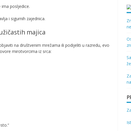
 ima posljedice.
lja i sigurnih zajednica.
Zn
ne
užičastih majica
Os
 objaviti na društvenim mrežama ili podijeliti u razredu, evo
zn
govore mirotvorcima iz srca:
Sa
že
Za
na
P
Z
Is
esto.“