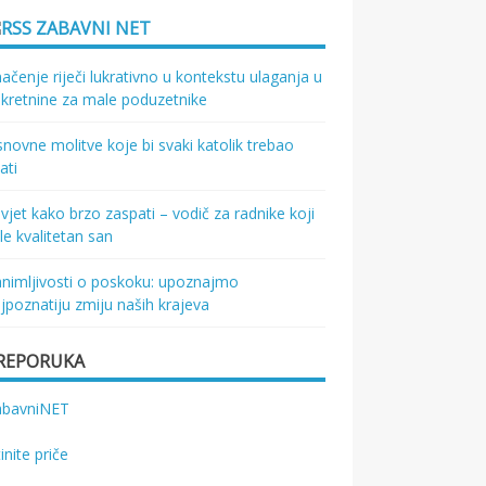
ZABAVNI NET
ačenje riječi lukrativno u kontekstu ulaganja u
kretnine za male poduzetnike
novne molitve koje bi svaki katolik trebao
ati
vjet kako brzo zaspati – vodič za radnike koji
le kvalitetan san
nimljivosti o poskoku: upoznajmo
jpoznatiju zmiju naših krajeva
REPORUKA
abavniNET
tinite priče