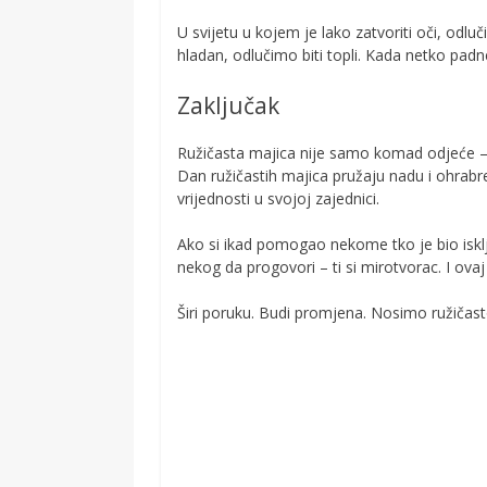
U svijetu u kojem je lako zatvoriti oči, odl
hladan, odlučimo biti topli. Kada netko pad
Zaključak
Ružičasta majica nije samo komad odjeće – 
Dan ružičastih majica pružaju nadu i ohrabr
vrijednosti u svojoj zajednici.
Ako si ikad pomogao nekome tko je bio isklju
nekog da progovori – ti si mirotvorac. I ovaj
Širi poruku. Budi promjena. Nosimo ružičasto