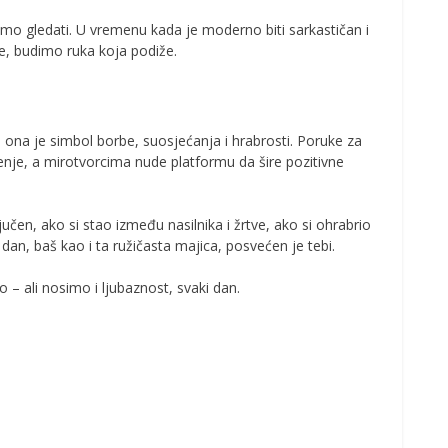
učimo gledati. U vremenu kada je moderno biti sarkastičan i
ne, budimo ruka koja podiže.
ona je simbol borbe, suosjećanja i hrabrosti. Poruke za
enje, a mirotvorcima nude platformu da šire pozitivne
čen, ako si stao između nasilnika i žrtve, ako si ohrabrio
 dan, baš kao i ta ružičasta majica, posvećen je tebi.
 – ali nosimo i ljubaznost, svaki dan.