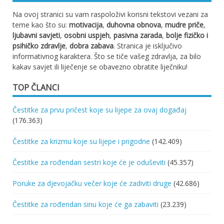
Na ovoj stranici su vam raspoloživi korisni tekstovi vezani za
teme kao što su:
motivacija
,
duhovna obnova
,
mudre priče
,
ljubavni savjeti
,
osobni uspjeh
,
pasivna zarada
,
bolje fizičko i
psihičko zdravlje
,
dobra zabava
. Stranica je isključivo
informativnog karaktera. Što se tiče vašeg zdravlja, za bilo
kakav savjet ili liječenje se obavezno obratite liječniku!
TOP ČLANCI
Čestitke za prvu pričest koje su lijepe za ovaj događaj
(176.363)
Čestitke za krizmu koje su lijepe i prigodne
(142.409)
Čestitke za rođendan sestri koje će je oduševiti
(45.357)
Poruke za djevojačku večer koje će zadiviti druge
(42.686)
Čestitke za rođendan sinu koje će ga zabaviti
(23.239)