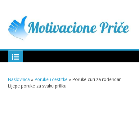
Skip
to
content
Mu
pri
živo
pou
pri
Motivacione Priče
živ
Naslovnica
»
Poruke i čestitke
»
Poruke curi za rođendan –
Lijepe poruke za svaku priliku