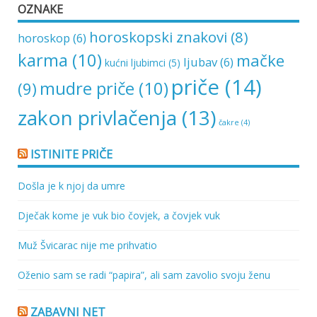
OZNAKE
horoskopski znakovi
(8)
horoskop
(6)
karma
(10)
mačke
ljubav
(6)
kućni ljubimci
(5)
priče
(14)
mudre priče
(10)
(9)
zakon privlačenja
(13)
čakre
(4)
ISTINITE PRIČE
Došla je k njoj da umre
Dječak kome je vuk bio čovjek, a čovjek vuk
Muž Švicarac nije me prihvatio
Oženio sam se radi “papira”, ali sam zavolio svoju ženu
ZABAVNI NET