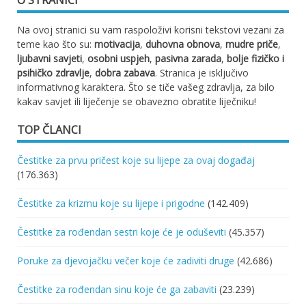
Na ovoj stranici su vam raspoloživi korisni tekstovi vezani za
teme kao što su:
motivacija
,
duhovna obnova
,
mudre priče
,
ljubavni savjeti
,
osobni uspjeh
,
pasivna zarada
,
bolje fizičko i
psihičko zdravlje
,
dobra zabava
. Stranica je isključivo
informativnog karaktera. Što se tiče vašeg zdravlja, za bilo
kakav savjet ili liječenje se obavezno obratite liječniku!
TOP ČLANCI
Čestitke za prvu pričest koje su lijepe za ovaj događaj
(176.363)
Čestitke za krizmu koje su lijepe i prigodne
(142.409)
Čestitke za rođendan sestri koje će je oduševiti
(45.357)
Poruke za djevojačku večer koje će zadiviti druge
(42.686)
Čestitke za rođendan sinu koje će ga zabaviti
(23.239)