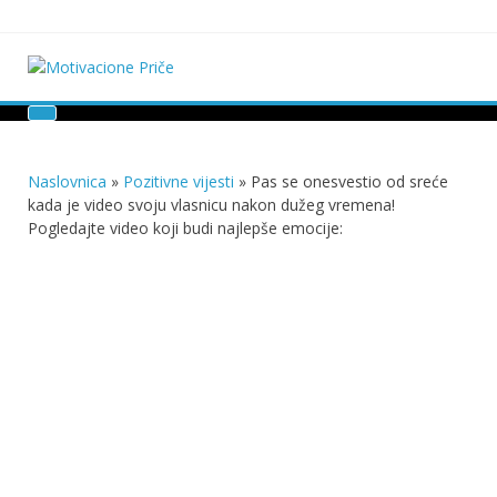
Skip
to
content
Motivacione Priče
Mudre priče o životu i poučne priče o životu
Naslovnica
»
Pozitivne vijesti
»
Pas se onesvestio od sreće
kada je video svoju vlasnicu nakon dužeg vremena!
Pogledajte video koji budi najlepše emocije: