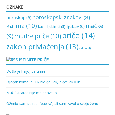
OZNAKE
horoskopski znakovi
(8)
horoskop
(6)
karma
(10)
mačke
ljubav
(6)
kućni ljubimci
(5)
priče
(14)
mudre priče
(10)
(9)
zakon privlačenja
(13)
čakre
(4)
ISTINITE PRIČE
Došla je k njoj da umre
Dječak kome je vuk bio čovjek, a čovjek vuk
Muž Švicarac nije me prihvatio
Oženio sam se radi “papira”, ali sam zavolio svoju ženu