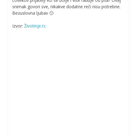
čovekov prijatelj! Ko se bolje i više raduje od psa? Ovaj
snimak govori sve, nikakve dodatne reči nisu potrebne.
Bezuslovna ljubav 🙂
Izvor:
Životinje.rs