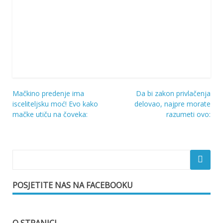
Mačkino predenje ima
Da bi zakon privlačenja
Navigacija
isceliteljsku moć! Evo kako
delovao, najpre morate
mačke utiču na čoveka:
razumeti ovo:
objava
POSJETITE NAS NA FACEBOOKU
O STRANICI