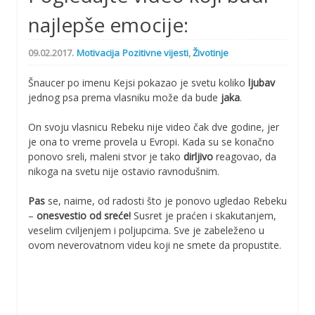
najlepše emocije:
09.02.2017.
Motivacija
Pozitivne vijesti
,
Životinje
Šnaucer po imenu Kejsi pokazao je svetu koliko
ljubav
jednog psa prema vlasniku može da bude
jaka
.
On svoju vlasnicu Rebeku nije video čak dve godine, jer
je ona to vreme provela u Evropi. Kada su se konačno
ponovo sreli, maleni stvor je tako
dirljivo
reagovao, da
nikoga na svetu nije ostavio ravnodušnim.
Pas
se, naime, od radosti što je ponovo ugledao Rebeku
–
onesvestio od sreće!
Susret je praćen i skakutanjem,
veselim cviljenjem i poljupcima. Sve je zabeleženo u
ovom neverovatnom videu koji ne smete da propustite.