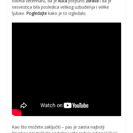
odvela veterinaru, da je
kuca
potpuno
zdrava
i da je
nesvestica bila posledica velikog uzbuđenja i velike
ljubavi.
Pogledajte
kako je to izgledalo.
Kao što možete zaključiti – pas je zaista najbolji