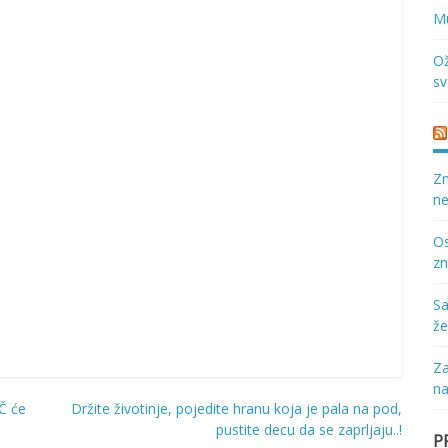
Mu
Ož
sv
Zn
ne
Os
zn
Sa
že
Za
na
UČ će
Držite životinje, pojedite hranu koja je pala na pod,
pustite decu da se zaprljaju..!
P