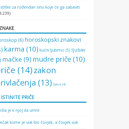
stitke za rođendan sinu koje će ga zabaviti
3.239)
ZNAKE
horoskopski znakovi
oroskop
(6)
karma
(10)
8)
ljubav
kućni ljubimci
(5)
mudre priče
(10)
mačke
(9)
)
riče
(14)
zakon
rivlačenja
(13)
čakre
(4)
ISTINITE PRIČE
šla je k njoj da umre
ečak kome je vuk bio čovjek, a čovjek vuk