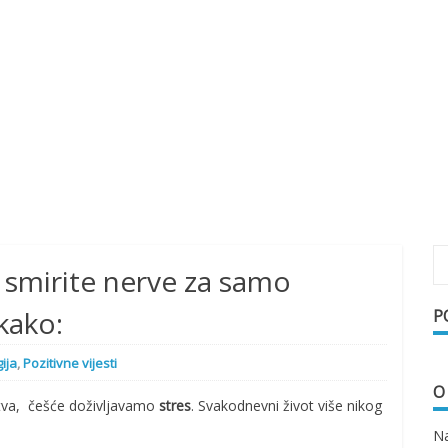
i smirite nerve za samo
kako:
P
ija
,
Pozitivne vijesti
O
tva, češće doživljavamo
stres
. Svakodnevni život više nikog
Na