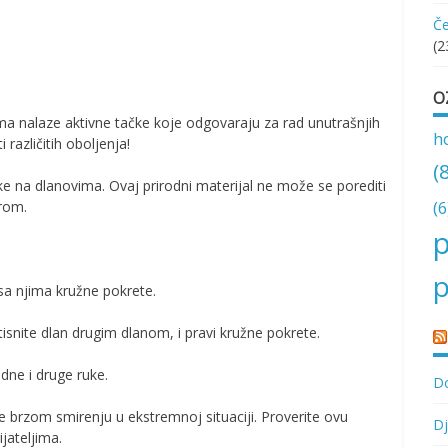
Če
(2
O
a nalaze aktivne tačke koje odgovaraju za rad unutrašnjih
h
 različitih oboljenja!
(
ke na dlanovima. Ovaj prirodni materijal ne može se porediti
(6
rom.
p
p
 sa njima kružne pokrete.
tisnite dlan drugim dlanom, i pravi kružne pokrete.
edne i druge ruke.
Do
 brzom smirenju u ekstremnoj situaciji. Proverite ovu
Dj
jateljima.