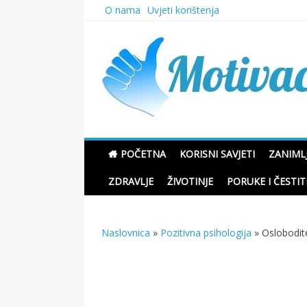
Skip
O nama
Uvjeti korištenja
to
content
Motivacione Priče
POČETNA
KORISNI SAVJETI
ZANIMLJ
ZDRAVLJE
ŽIVOTINJE
PORUKE I ČESTIT
Naslovnica
»
Pozitivna psihologija
»
Oslobodite