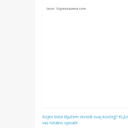
Izvor: Uspesnazena.com
Kojim biste ključem otvorili ovaj kovčeg? KLJ
Navigacija
vas totalno opisati!