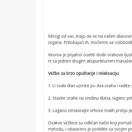
Mnogi od vas znaju da se na našim dlanovim
organa. Pritiskajući ih, možemo se osloboditi
Veoma je prijatno osetiti dodir orahove ljus
ni sa jednim drugim akupunkturnim masaže
Vežbe za brzo opuštanje i relaksaciju:
1. U svaki dlan uzmite po dva oraha i radite
2. Stavite orahe na sredinu dlana, lagano pri
3. Lagano izmasirajte vrhove malih prstiju j
Ovakve vežbice su odličan način koji pomaže
metodu, i obavezno je podelite sa svojim pri