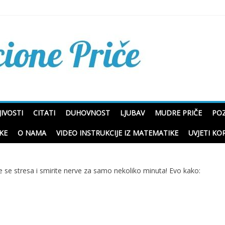
Mudre priče o životu i p
IVOSTI
CITATI
DUHOVNOST
LJUBAV
MUDRE PRIČE
POZ
KE
O NAMA
VIDEO INSTRUKCIJE IZ MATEMATIKE
UVJETI KO
 se stresa i smirite nerve za samo nekoliko minuta! Evo kako: