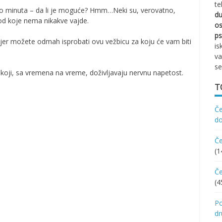
te
liko minuta – da li je moguće? Hmm…Neki su, verovatno,
d
 od koje nema nikakve vajde.
os
ps
, jer možete odmah isprobati ovu vežbicu za koju će vam biti
is
va
se
koji, sa vremena na vreme, doživljavaju nervnu napetost.
T
Če
d
Če
(1
Če
(4
Po
d