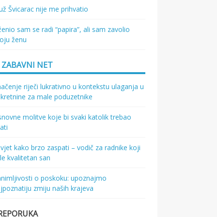
ž Švicarac nije me prihvatio
enio sam se radi “papira”, ali sam zavolio
oju ženu
ZABAVNI NET
ačenje riječi lukrativno u kontekstu ulaganja u
kretnine za male poduzetnike
novne molitve koje bi svaki katolik trebao
ati
vjet kako brzo zaspati – vodič za radnike koji
le kvalitetan san
nimljivosti o poskoku: upoznajmo
jpoznatiju zmiju naših krajeva
REPORUKA