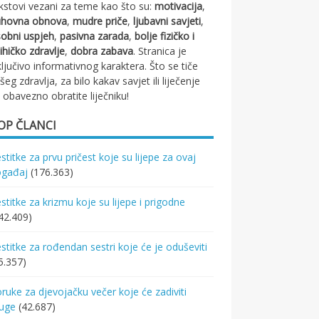
kstovi vezani za teme kao što su:
motivacija
,
uhovna obnova
,
mudre priče
,
ljubavni savjeti
,
obni uspjeh
,
pasivna zarada
,
bolje fizičko i
ihičko zdravlje
,
dobra zabava
. Stranica je
ključivo informativnog karaktera. Što se tiče
šeg zdravlja, za bilo kakav savjet ili liječenje
 obavezno obratite liječniku!
OP ČLANCI
stitke za prvu pričest koje su lijepe za ovaj
ogađaj
(176.363)
stitke za krizmu koje su lijepe i prigodne
42.409)
stitke za rođendan sestri koje će je oduševiti
5.357)
ruke za djevojačku večer koje će zadiviti
ruge
(42.687)