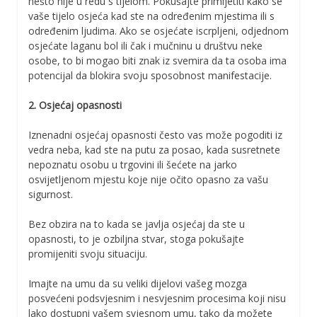
nešto nije u redu s tijelom. Pokušajte primijetiti kako se
vaše tijelo osjeća kad ste na određenim mjestima ili s
određenim ljudima. Ako se osjećate iscrpljeni, odjednom
osjećate laganu bol ili čak i mučninu u društvu neke
osobe, to bi mogao biti znak iz svemira da ta osoba ima
potencijal da blokira svoju sposobnost manifestacije.
2. Osjećaj opasnosti
Iznenadni osjećaj opasnosti često vas može pogoditi iz
vedra neba, kad ste na putu za posao, kada susretnete
nepoznatu osobu u trgovini ili šećete na jarko
osvijetljenom mjestu koje nije očito opasno za vašu
sigurnost.
Bez obzira na to kada se javlja osjećaj da ste u
opasnosti, to je ozbiljna stvar, stoga pokušajte
promijeniti svoju situaciju.
Imajte na umu da su veliki dijelovi vašeg mozga
posvećeni podsvjesnim i nesvjesnim procesima koji nisu
lako dostupni vašem svjesnom umu, tako da možete