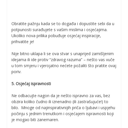
Obratite pažnju kada se to događa i dopustite sebi da u
potpunosti surađujete s vašim mislima i osjećajima.
Ukoliko nova prilika pobuđuje osjećaj inspiracije,
prihvatite je!
Nije bitno uklapa li se ova stvar s unaprijed zamišljenim
idejama ili ide protiv “zdravog razuma” – nešto vas vuče
u tom smjeru i vjerojatno nećete požaliti što pratite ovaj
poriv.
5. Osjećaj ispravnosti
Ne odbacujte nagon da je nešto ispravno za vas, bez
obzira koliko čudno ili iznenadno (ili zastrašujuće!) to
bilo. Mnoge od najinspirativnijih priča o ljubavi i uspjehu
počinju s jednim trenutkom i osjećajem ispravnosti koji
je mogao biti zanemaren.