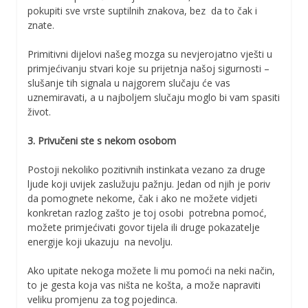
pokupiti sve vrste suptilnih znakova, bez da to čak i
znate.
Primitivni dijelovi našeg mozga su nevjerojatno vješti u
primjećivanju stvari koje su prijetnja našoj sigurnosti –
slušanje tih signala u najgorem slučaju će vas
uznemiravati, a u najboljem slučaju moglo bi vam spasiti
život.
3. Privučeni ste s nekom osobom
Postoji nekoliko pozitivnih instinkata vezano za druge
ljude koji uvijek zaslužuju pažnju. Jedan od njih je poriv
da pomognete nekome, čak i ako ne možete vidjeti
konkretan razlog zašto je toj osobi potrebna pomoć,
možete primjećivati govor tijela ili druge pokazatelje
energije koji ukazuju na nevolju.
Ako upitate nekoga možete li mu pomoći na neki način,
to je gesta koja vas ništa ne košta, a može napraviti
veliku promjenu za tog pojedinca.