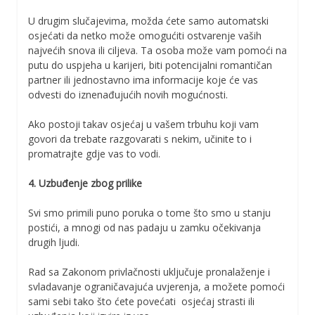
U drugim slučajevima, možda ćete samo automatski
osjećati da netko može omogućiti ostvarenje vaših
najvećih snova ili ciljeva. Ta osoba može vam pomoći na
putu do uspjeha u karijeri, biti potencijalni romantičan
partner ili jednostavno ima informacije koje će vas
odvesti do iznenađujućih novih mogućnosti.
Ako postoji takav osjećaj u vašem trbuhu koji vam
govori da trebate razgovarati s nekim, učinite to i
promatrajte gdje vas to vodi.
4. Uzbuđenje zbog prilike
Svi smo primili puno poruka o tome što smo u stanju
postići, a mnogi od nas padaju u zamku očekivanja
drugih ljudi.
Rad sa Zakonom privlačnosti uključuje pronalaženje i
svladavanje ograničavajuća uvjerenja, a možete pomoći
sami sebi tako što ćete povećati osjećaj strasti ili