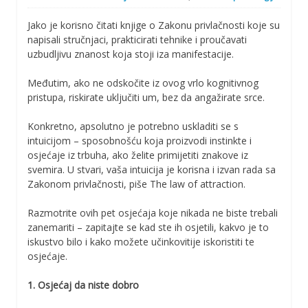
Jako je korisno čitati knjige o Zakonu privlačnosti koje su
napisali stručnjaci, prakticirati tehnike i proučavati
uzbudljivu znanost koja stoji iza manifestacije.
Međutim, ako ne odskočite iz ovog vrlo kognitivnog
pristupa, riskirate uključiti um, bez da angažirate srce.
Konkretno, apsolutno je potrebno uskladiti se s
intuicijom – sposobnošću koja proizvodi instinkte i
osjećaje iz trbuha, ako želite primijetiti znakove iz
svemira. U stvari, vaša intuicija je korisna i izvan rada sa
Zakonom privlačnosti, piše The law of attraction.
Razmotrite ovih pet osjećaja koje nikada ne biste trebali
zanemariti – zapitajte se kad ste ih osjetili, kakvo je to
iskustvo bilo i kako možete učinkovitije iskoristiti te
osjećaje.
1. Osjećaj da niste dobro