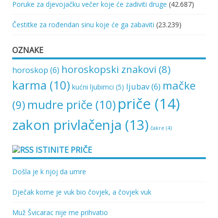
Poruke za djevojačku večer koje će zadiviti druge
(42.687)
Čestitke za rođendan sinu koje će ga zabaviti
(23.239)
OZNAKE
horoskopski znakovi
(8)
horoskop
(6)
karma
(10)
mačke
ljubav
(6)
kućni ljubimci
(5)
priče
(14)
mudre priče
(10)
(9)
zakon privlačenja
(13)
čakre
(4)
ISTINITE PRIČE
Došla je k njoj da umre
Dječak kome je vuk bio čovjek, a čovjek vuk
Muž Švicarac nije me prihvatio