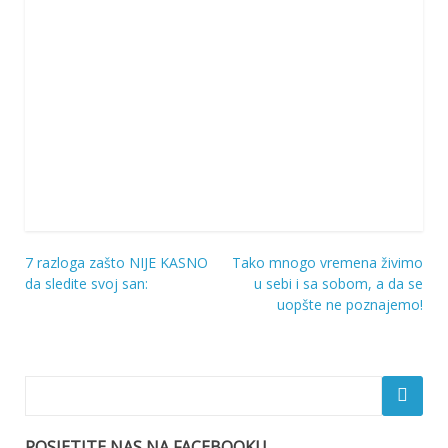
7 razloga zašto NIJE KASNO
Tako mnogo vremena živimo
Navigacija
da sledite svoj san:
u sebi i sa sobom, a da se
uopšte ne poznajemo!
objava
POSJETITE NAS NA FACEBOOKU