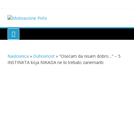
Skip
to
content
Motivacione Priče
Mudre priče o životu i poučne priče o životu
Naslovnica
»
Duhovnost
»
“Osećam da nisam dobro…” – 5
INSTINKTA koja NIKADA ne bi trebalo zanemariti: