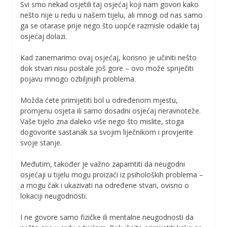
Svi smo nekad osjetili taj osjećaj koji nam govori kako
nešto nije u redu u našem tijelu, ali mnogi od nas samo
ga se otarase prije nego što uopće razmisle odakle taj
osjećaj dolazi.
Kad zanemarimo ovaj osjećaj, korisno je učiniti nešto
dok stvari nisu postale još gore – ovo može spriječiti
pojavu mnogo ozbiljnijih problema.
Možda ćete primijetiti bol u određenom mjestu,
promjenu osjeta ili samo dosadni osjećaj neravnoteže.
Vaše tijelo zna daleko više nego što mislite, stoga
dogovorite sastanak sa svojim liječnikom i provjerite
svoje stanje.
Međutim, također je važno zapamtiti da neugodni
osjećaji u tijelu mogu proizaći iz psiholoških problema –
a mogu čak i ukazivati na određene stvari, ovisno o
lokaciji neugodnosti.
I ne govore samo fizičke ili mentalne neugodnosti da