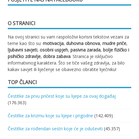
O STRANICI
Na ovoj stranici su vam raspoloživi korisni tekstovi vezani za
teme kao što su:
motivacija
,
duhovna obnova
,
mudre priče
,
ljubavni savjeti
,
osobni uspjeh
,
pasivna zarada
,
bolje fizičko i
psihičko zdravlje
,
dobra zabava
. Stranica je isključivo
informativnog karaktera. Što se tiče vašeg zdravlja, za bilo
kakav savjet ili liječenje se obavezno obratite liječniku!
TOP ČLANCI
Čestitke za prvu pričest koje su lijepe za ovaj događaj
(176.363)
Čestitke za krizmu koje su lijepe i prigodne
(142.409)
Čestitke za rođendan sestri koje će je oduševiti
(45.357)