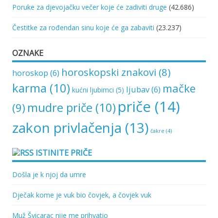
Poruke za djevojačku večer koje će zadiviti druge
(42.686)
Čestitke za rođendan sinu koje će ga zabaviti
(23.237)
OZNAKE
horoskopski znakovi
(8)
horoskop
(6)
karma
(10)
mačke
ljubav
(6)
kućni ljubimci
(5)
priče
(14)
mudre priče
(10)
(9)
zakon privlačenja
(13)
čakre
(4)
ISTINITE PRIČE
Došla je k njoj da umre
Dječak kome je vuk bio čovjek, a čovjek vuk
Muž Švicarac nije me prihvatio