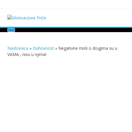
Skip
to
content
Motivacione Priče
Mudre priče o životu i poučne priče o životu
Naslovnica
»
Duhovnost
»
Negativne misli o drugima su u
VAMA , nisu u njima!