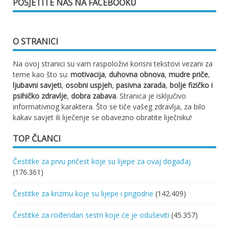
POSJETITE NAS NA FACEBOOKU
O STRANICI
Na ovoj stranici su vam raspoloživi korisni tekstovi vezani za
teme kao što su:
motivacija
,
duhovna obnova
,
mudre priče
,
ljubavni savjeti
,
osobni uspjeh
,
pasivna zarada
,
bolje fizičko i
psihičko zdravlje
,
dobra zabava
. Stranica je isključivo
informativnog karaktera. Što se tiče vašeg zdravlja, za bilo
kakav savjet ili liječenje se obavezno obratite liječniku!
TOP ČLANCI
Čestitke za prvu pričest koje su lijepe za ovaj događaj
(176.361)
Čestitke za krizmu koje su lijepe i prigodne
(142.409)
Čestitke za rođendan sestri koje će je oduševiti
(45.357)