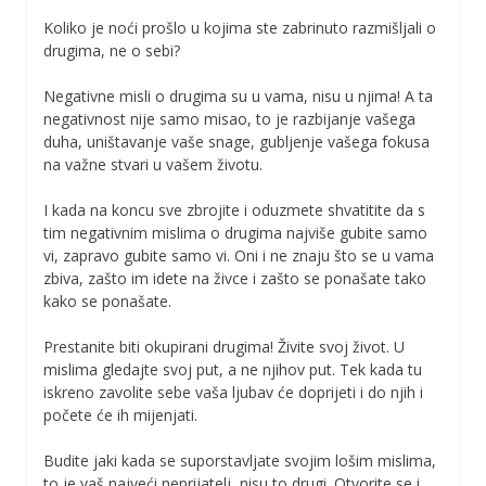
Koliko je noći prošlo u kojima ste zabrinuto razmišljali o
drugima, ne o sebi?
Negativne misli o drugima su u vama, nisu u njima! A ta
negativnost nije samo misao, to je razbijanje vašega
duha, uništavanje vaše snage, gubljenje vašega fokusa
na važne stvari u vašem životu.
I kada na koncu sve zbrojite i oduzmete shvatitite da s
tim negativnim mislima o drugima najviše gubite samo
vi, zapravo gubite samo vi. Oni i ne znaju što se u vama
zbiva, zašto im idete na živce i zašto se ponašate tako
kako se ponašate.
Prestanite biti okupirani drugima! Živite svoj život. U
mislima gledajte svoj put, a ne njihov put. Tek kada tu
iskreno zavolite sebe vaša ljubav će doprijeti i do njih i
počete će ih mijenjati.
Budite jaki kada se suporstavljate svojim lošim mislima,
to je vaš najveći neprijatelj, nisu to drugi. Otvorite se i