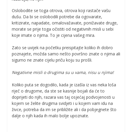
Oslobodite se toga otrova, otrova koji rastače vašu
dušu. Da bi se oslobodili potrebe da ogovarate,
kritizirate, napadate, omalovažavate, ponižavate druge,
morate se prije toga očistiti od negativnih misli u sebi
koje imate o njima. To je cijena vašeg mira.
Zato se uvijek na početku preispitajte koliko ih dobro
poznajete, možda samo nešto površno znate o njima ali
sigurno ne znate cijelu priču koju su prošli.
Negativne misli o drugima su u vama, nisu u njima!
Koliko puta se dogodilo, kada je izašla iz vas neka loša
riječ o drugome, da ste se kasnije bojali da će to
doprijeti do njih, razara vas taj osjećaj podvojenosti u
kojem se želite drugima svidjeti i u kojem vam idu na
živce, potreba da im se približite ali i da pobjegnete što
dalje o njih kada ih malo bolje upoznate.