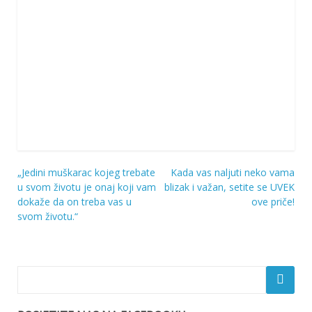
„Jedini muškarac kojeg trebate
Kada vas naljuti neko vama
Navigacija
u svom životu je onaj koji vam
blizak i važan, setite se UVEK
dokaže da on treba vas u
ove priče!
objava
svom životu.“