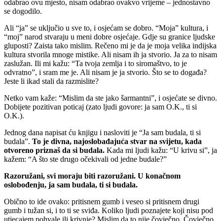
odabrao ovu mjesto, nisam odabrao ovakvo vrijeme – jednostavno
se dogodilo.
Ali “ja” se uključio u sve to, i osjećam se dobro. “Moja” kultura, i
“moj” narod stvaraju u meni dobre osjećaje. Gdje su granice ljudske
gluposti? Zaista tako mislim. Rečeno mi je da je moja velika indijska
kultura stvorila mnoge mistike. Ali nisam ih ja stvorio. Ja za to nisam
zaslužan. Ili mi kažu: “Ta tvoja zemlja i to siromaštvo, to je
odvratno”, i sram me je. Ali nisam je ja stvorio. Što se to događa?
Jeste li ikad stali da razmislite?
Netko vam kaže: “Mislim da ste jako šarmantni”, i osjećate se divno.
Dobijete pozitivan poticaj (zato ljudi govore: ja sam O.K., ti si
O.K.).
Jednog dana napisat ću knjigu i nasloviti je “Ja sam budala, ti si
budala”.
To je divna, najoslobađajuća stvar na svijetu, kada
otvoreno priznaš da si budala.
Kada mi ljudi kažu: “U krivu si”, ja
kažem: “A što ste drugo očekivali od jedne budale?”
Razoružani, svi moraju biti razoružani. U konačnom
oslobođenju, ja sam budala, ti si budala.
Obično to ide ovako: pritisnem gumb i veseo si pritisnem drugi
gumb i tužan si, i to ti se sviđa. Koliko ljudi poznajete koji nisu pod
utjecajem pohvale ili krivnje? Mislim da to nije čovječno. Čovječno