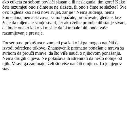
ako etiketa za sobom povlači slaganja ili neslaganja, tim gore! Kako
ćete razumjeti ono s čime se ne slažete, ili ono s čime se slažete? Sve
ovo izgleda kao neki novi svijet, zar ne? Nema suđenja, nema
komentara, nema stavova: samo opažate, proučavate, gledate, bez
želje da mijenjate stanje stvari, jer ako želite promijeniti stanje stvari,
da bude onako kako vi mislite da bi trebalo biti, onda vaše
razumijevanje prestaje.
Dreser pasa pokušava razumjeti psa kako bi ga mogao naučiti da
izvodi određene trikove. Znanstvenik promatra ponašanje mrava sa
svrhom da prouči mrave, da što više nauči o njihovom ponašanju.
Nema drugih ciljeva. Ne pokušava ih istrenirati da nešto dobije od
njih. Mravi ga zanimaju, želi što više naučiti o njima. To je njegov
stav.