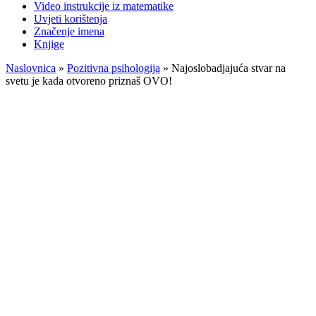
Video instrukcije iz matematike
Uvjeti korištenja
Značenje imena
Knjige
Naslovnica
»
Pozitivna psihologija
»
Najoslobadjajuća stvar na
svetu je kada otvoreno priznaš OVO!