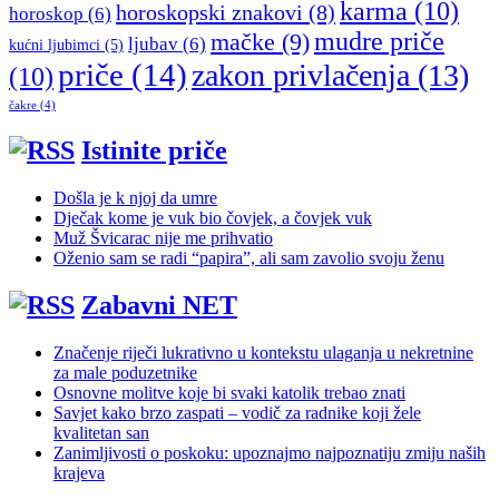
karma
(10)
horoskopski znakovi
(8)
horoskop
(6)
mudre priče
mačke
(9)
ljubav
(6)
kućni ljubimci
(5)
priče
(14)
zakon privlačenja
(13)
(10)
čakre
(4)
Istinite priče
Došla je k njoj da umre
Dječak kome je vuk bio čovjek, a čovjek vuk
Muž Švicarac nije me prihvatio
Oženio sam se radi “papira”, ali sam zavolio svoju ženu
Zabavni NET
Značenje riječi lukrativno u kontekstu ulaganja u nekretnine
za male poduzetnike
Osnovne molitve koje bi svaki katolik trebao znati
Savjet kako brzo zaspati – vodič za radnike koji žele
kvalitetan san
Zanimljivosti o poskoku: upoznajmo najpoznatiju zmiju naših
krajeva