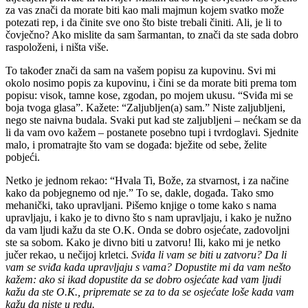
za vas znači da morate biti kao mali majmun kojem svatko može
potezati rep, i da činite sve ono što biste trebali činiti. Ali, je li to
čovječno? Ako mislite da sam šarmantan, to znači da ste sada dobro
raspoloženi, i ništa više.
To također znači da sam na vašem popisu za kupovinu. Svi mi
okolo nosimo popis za kupovinu, i čini se da morate biti prema tom
popisu: visok, tamne kose, zgodan, po mojem ukusu. “Sviđa mi se
boja tvoga glasa”. Kažete: “Zaljubljen(a) sam.” Niste zaljubljeni,
nego ste naivna budala. Svaki put kad ste zaljubljeni – nećkam se da
li da vam ovo kažem – postanete posebno tupi i tvrdoglavi. Sjednite
malo, i promatrajte što vam se događa: bježite od sebe, želite
pobjeći.
Netko je jednom rekao: “Hvala Ti, Bože, za stvarnost, i za načine
kako da pobjegnemo od nje.” To se, dakle, događa. Tako smo
mehanički, tako upravljani. Pišemo knjige o tome kako s nama
upravljaju, i kako je to divno što s nam upravljaju, i kako je nužno
da vam ljudi kažu da ste O.K. Onda se dobro osjećate, zadovoljni
ste sa sobom. Kako je divno biti u zatvoru! Ili, kako mi je netko
jučer rekao, u nečijoj krletci.
Sviđa li vam se biti u zatvoru? Da li
vam se sviđa kada upravljaju s vama? Dopustite mi da vam nešto
kažem: ako si ikad dopustite da se dobro osjećate kad vam ljudi
kažu da ste O.K., pripremate se za to da se osjećate loše kada vam
kažu da niste u redu.