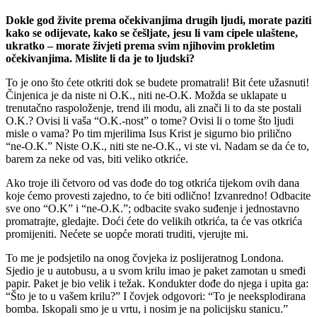
Dokle god živite prema očekivanjima drugih ljudi, morate paziti
kako se odijevate, kako se češljate, jesu li vam cipele ulaštene,
ukratko – morate živjeti prema svim njihovim prokletim
očekivanjima. Mislite li da je to ljudski?
To je ono što ćete otkriti dok se budete promatrali! Bit ćete užasnuti!
Činjenica je da niste ni O.K., niti ne-O.K. Možda se uklapate u
trenutačno raspoloženje, trend ili modu, ali znači li to da ste postali
O.K.? Ovisi li vaša “O.K.-nost” o tome? Ovisi li o tome što ljudi
misle o vama? Po tim mjerilima Isus Krist je sigurno bio prilično
“ne-O.K.” Niste O.K., niti ste ne-O.K., vi ste vi. Nadam se da će to,
barem za neke od vas, biti veliko otkriće.
Ako troje ili četvoro od vas dođe do tog otkrića tijekom ovih dana
koje ćemo provesti zajedno, to će biti odlično! Izvanredno! Odbacite
sve ono “O.K” i “ne-O.K.”; odbacite svako suđenje i jednostavno
promatrajte, gledajte. Doći ćete do velikih otkrića, ta će vas otkrića
promijeniti. Nećete se uopće morati truditi, vjerujte mi.
To me je podsjetilo na onog čovjeka iz poslijeratnog Londona.
Sjedio je u autobusu, a u svom krilu imao je paket zamotan u smeđi
papir. Paket je bio velik i težak. Kondukter dođe do njega i upita ga:
“Što je to u vašem krilu?” I čovjek odgovori: “To je neeksplodirana
bomba. Iskopali smo je u vrtu, i nosim je na policijsku stanicu.”