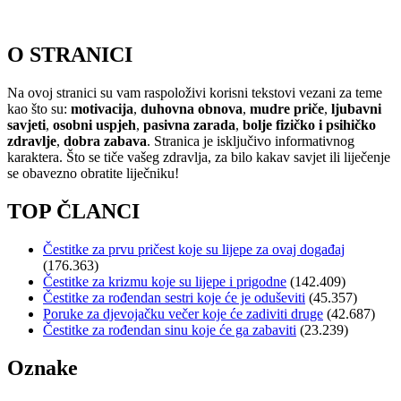
O STRANICI
Na ovoj stranici su vam raspoloživi korisni tekstovi vezani za teme
kao što su:
motivacija
,
duhovna obnova
,
mudre priče
,
ljubavni
savjeti
,
osobni uspjeh
,
pasivna zarada
,
bolje fizičko i psihičko
zdravlje
,
dobra zabava
. Stranica je isključivo informativnog
karaktera. Što se tiče vašeg zdravlja, za bilo kakav savjet ili liječenje
se obavezno obratite liječniku!
TOP ČLANCI
Čestitke za prvu pričest koje su lijepe za ovaj događaj
(176.363)
Čestitke za krizmu koje su lijepe i prigodne
(142.409)
Čestitke za rođendan sestri koje će je oduševiti
(45.357)
Poruke za djevojačku večer koje će zadiviti druge
(42.687)
Čestitke za rođendan sinu koje će ga zabaviti
(23.239)
Oznake