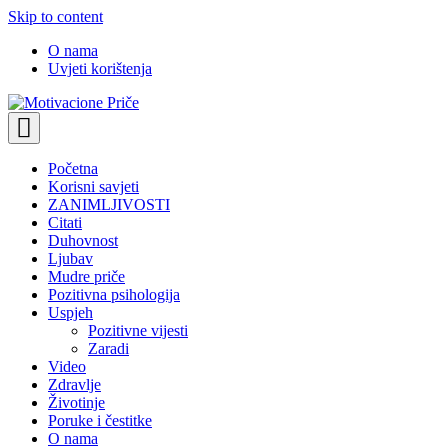
Skip to content
O nama
Uvjeti korištenja
Motivacione Priče
Mudre priče o životu i poučne priče o životu
Početna
Korisni savjeti
ZANIMLJIVOSTI
Citati
Duhovnost
Ljubav
Mudre priče
Pozitivna psihologija
Uspjeh
Pozitivne vijesti
Zaradi
Video
Zdravlje
Životinje
Poruke i čestitke
O nama