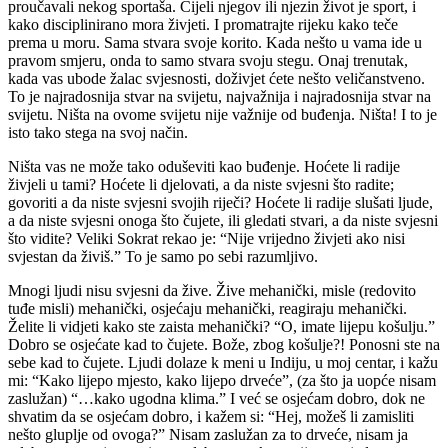
proučavali nekog sportaša. Cijeli njegov ili njezin život je sport, i
kako disciplinirano mora živjeti. I promatrajte rijeku kako teče
prema u moru. Sama stvara svoje korito. Kada nešto u vama ide u
pravom smjeru, onda to samo stvara svoju stegu. Onaj trenutak,
kada vas ubode žalac svjesnosti, doživjet ćete nešto veličanstveno.
To je najradosnija stvar na svijetu, najvažnija i najradosnija stvar na
svijetu. Ništa na ovome svijetu nije važnije od buđenja. Ništa! I to je
isto tako stega na svoj način.
Ništa vas ne može tako oduševiti kao buđenje. Hoćete li radije
živjeli u tami? Hoćete li djelovati, a da niste svjesni što radite;
govoriti a da niste svjesni svojih riječi? Hoćete li radije slušati ljude,
a da niste svjesni onoga što čujete, ili gledati stvari, a da niste svjesni
što vidite? Veliki Sokrat rekao je: “Nije vrijedno živjeti ako nisi
svjestan da živiš.” To je samo po sebi razumljivo.
Mnogi ljudi nisu svjesni da žive. Žive mehanički, misle (redovito
tuđe misli) mehanički, osjećaju mehanički, reagiraju mehanički.
Želite li vidjeti kako ste zaista mehanički? “O, imate lijepu košulju.”
Dobro se osjećate kad to čujete. Bože, zbog košulje?! Ponosni ste na
sebe kad to čujete. Ljudi dolaze k meni u Indiju, u moj centar, i kažu
mi: “Kako lijepo mjesto, kako lijepo drveće”, (za što ja uopće nisam
zaslužan) “…kako ugodna klima.” I već se osjećam dobro, dok ne
shvatim da se osjećam dobro, i kažem si: “Hej, možeš li zamisliti
nešto gluplje od ovoga?” Nisam zaslužan za to drveće, nisam ja