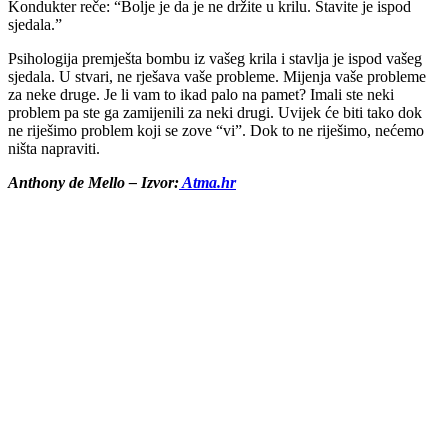
Kondukter reče: “Bolje je da je ne držite u krilu. Stavite je ispod
sjedala.”
Psihologija premješta bombu iz vašeg krila i stavlja je ispod vašeg
sjedala. U stvari, ne rješava vaše probleme. Mijenja vaše probleme
za neke druge. Je li vam to ikad palo na pamet? Imali ste neki
problem pa ste ga zamijenili za neki drugi. Uvijek će biti tako dok
ne riješimo problem koji se zove “vi”. Dok to ne riješimo, nećemo
ništa napraviti.
Anthony de Mello – Izvor:
Atma.hr