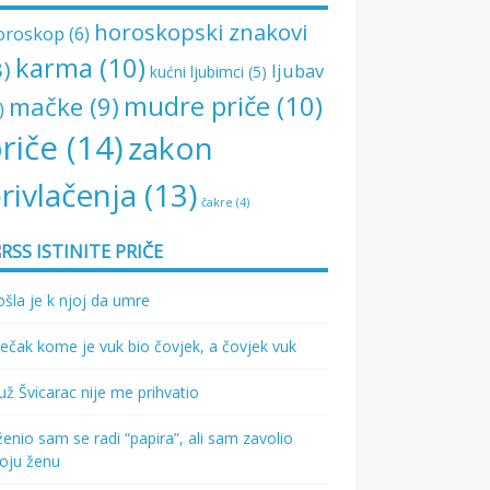
horoskopski znakovi
oroskop
(6)
karma
(10)
8)
ljubav
kućni ljubimci
(5)
mudre priče
(10)
mačke
(9)
)
riče
(14)
zakon
rivlačenja
(13)
čakre
(4)
ISTINITE PRIČE
šla je k njoj da umre
ečak kome je vuk bio čovjek, a čovjek vuk
ž Švicarac nije me prihvatio
enio sam se radi “papira”, ali sam zavolio
oju ženu