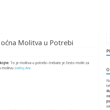
Moćna Molitva u Potrebi
P
okojne
. To je molitva u potrebi i trebate je često moliti za
u molitvu
svetoj Ani
.
O
Na
te
d
os
ps
is