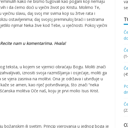
preminulih kako ne bismo tugovali kao pogani koji nemaju
va
vih i da ćemo doći u vječni život po Kristu. Molimo Te,
se
vječnu slavu, daj svoj mir svima koji su žrtve rata i
T
blizu ostavljenima; daj svojoj preminuloj braći i sestrama
ijetlilo njima! Neka žive kod Tebe, u vječnosti. Pokoj vječni
Če
d
e? Recite nam u komentarima. Hvala!
Če
(1
nog teksta, u kojem se vjernici obraćaju Bogu. Moliti znači
Če
hvaljivati, iznositi svoja razmišljanja i osjećaje, moliti ga
(4
va se vjera zasniva na molitvi. Ona je održava i utvrđuje u
 kaže se amen, kao riječ potvrđivanja, što znači “neka
Po
ćanska molitva Oče naš, koju je prvi molio Isus Krist.
d
Če
(2
O
ju božanskim ili svetim. Princip vjerovanja u jednog boga je