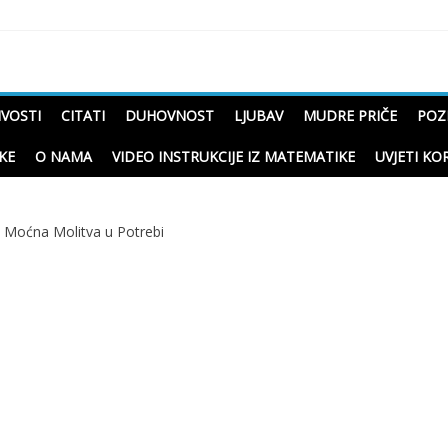
čne priče o životu
IVOSTI
CITATI
DUHOVNOST
LJUBAV
MUDRE PRIČE
POZ
KE
O NAMA
VIDEO INSTRUKCIJE IZ MATEMATIKE
UVJETI KO
: Moćna Molitva u Potrebi