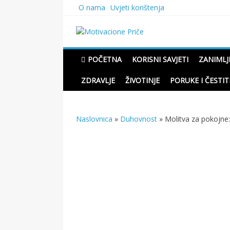
Skip
O nama
Uvjeti korištenja
to
content
Motivacione Priče
Mudre priče o životu i pou
POČETNA
KORISNI SAVJETI
ZANIMLJ
ZDRAVLJE
ŽIVOTINJE
PORUKE I ČESTIT
Naslovnica
»
Duhovnost
»
Molitva za pokojne