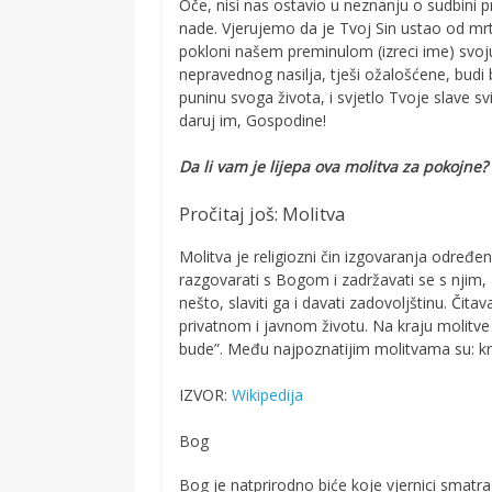
Oče, nisi nas ostavio u neznanju o sudbini 
nade. Vjerujemo da je Tvoj Sin ustao od mrt
pokloni našem preminulom (izreci ime) svoju 
nepravednog nasilja, tješi ožalošćene, budi 
puninu svoga života, i svjetlo Tvoje slave sv
daruj im, Gospodine!
Da li vam je lijepa ova molitva za pokojn
Pročitaj još: Molitva
Molitva je religiozni čin izgovaranja određe
razgovarati s Bogom i zadržavati se s njim, za
nešto, slaviti ga i davati zadovoljštinu. Čita
privatnom i javnom životu. Na kraju molitve
bude”. Među najpoznatijim molitvama su: krš
IZVOR:
Wikipedija
Bog
Bog je natprirodno biće koje vjernici smatra