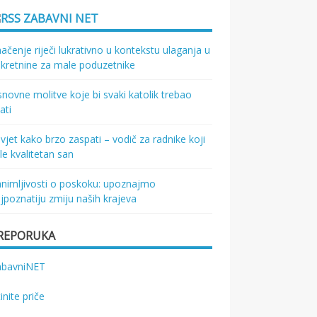
ZABAVNI NET
ačenje riječi lukrativno u kontekstu ulaganja u
kretnine za male poduzetnike
novne molitve koje bi svaki katolik trebao
ati
vjet kako brzo zaspati – vodič za radnike koji
le kvalitetan san
nimljivosti o poskoku: upoznajmo
jpoznatiju zmiju naših krajeva
REPORUKA
abavniNET
tinite priče