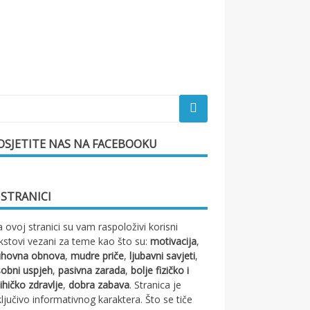
OSJETITE NAS NA FACEBOOKU
 STRANICI
 ovoj stranici su vam raspoloživi korisni
kstovi vezani za teme kao što su:
motivacija
,
uhovna obnova
,
mudre priče
,
ljubavni savjeti
,
obni uspjeh
,
pasivna zarada
,
bolje fizičko i
ihičko zdravlje
,
dobra zabava
. Stranica je
ključivo informativnog karaktera. Što se tiče