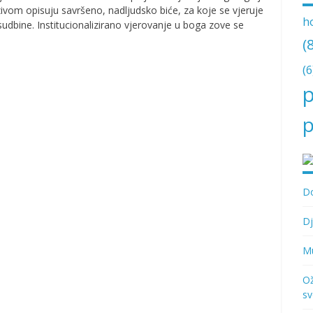
ivom opisuju savršeno, nadljudsko biće, za koje se vjeruje
h
e sudbine. Institucionalizirano vjerovanje u boga zove se
(
(6
p
p
Do
Dj
Mu
Ož
sv