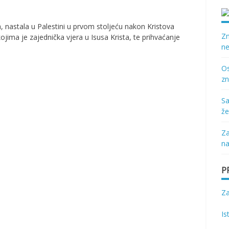
a, nastala u Palestini u prvom stoljeću nakon Kristova
Zn
jima je zajednička vjera u Isusa Krista, te prihvaćanje
ne
Os
zn
Sa
že
Za
na
P
Z
Is