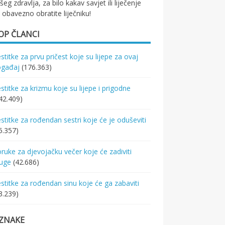
šeg zdravlja, za bilo kakav savjet ili liječenje
 obavezno obratite liječniku!
OP ČLANCI
stitke za prvu pričest koje su lijepe za ovaj
ogađaj
(176.363)
stitke za krizmu koje su lijepe i prigodne
42.409)
stitke za rođendan sestri koje će je oduševiti
5.357)
ruke za djevojačku večer koje će zadiviti
ruge
(42.686)
stitke za rođendan sinu koje će ga zabaviti
3.239)
ZNAKE