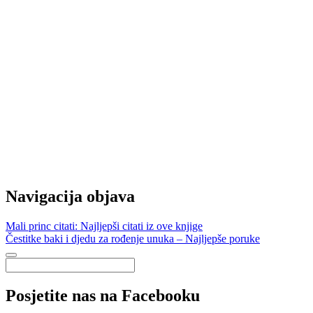
Navigacija objava
Mali princ citati: Najljepši citati iz ove knjige
Čestitke baki i djedu za rođenje unuka – Najljepše poruke
Posjetite nas na Facebooku