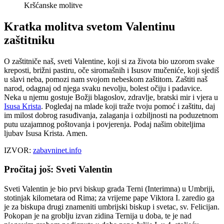
Kršćanske molitve
Kratka molitva svetom Valentinu
zaštitniku
O zaštitniče naš, sveti Valentine, koji si za života bio uzorom svake
kreposti, brižni pastiru, oče siromašnih i Isusov mučeniće, koji sjediš
u slavi neba, pomozi nam svojom nebeskom zaštitom. Zaštiti naš
narod, odagnaj od njega svaku nevolju, bolest očiju i padavice.
Neka u njemu gostuje Božji blagoslov, zdravlje, bratski mir i vjera u
Isusa Krista
. Pogledaj na mlade koji traže tvoju pomoć i zaštitu, daj
im milost dobrog rasuđivanja, zalaganja i ozbiljnosti na poduzetnom
putu uzajamnog poštovanja i povjerenja. Podaj našim obiteljima
ljubav Isusa Krista. Amen.
IZVOR:
zabavninet.info
Pročitaj još: Sveti Valentin
Sveti Valentin je bio prvi biskup grada Terni (Interimna) u Umbriji,
stotinjak kilometara od Rima; za vrijeme pape Viktora I. zaredio ga
je za biskupa drugi znameniti umbrijski biskup i svetac, sv. Felicijan.
Pokopan je na groblju izvan zidina Ternija u doba, te je nad