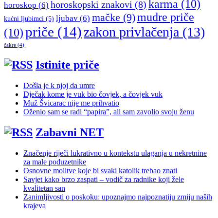
karma
(10)
horoskopski znakovi
(8)
horoskop
(6)
mudre priče
mačke
(9)
ljubav
(6)
kućni ljubimci
(5)
priče
(14)
zakon privlačenja
(13)
(10)
čakre
(4)
Istinite priče
Došla je k njoj da umre
Dječak kome je vuk bio čovjek, a čovjek vuk
Muž Švicarac nije me prihvatio
Oženio sam se radi “papira”, ali sam zavolio svoju ženu
Zabavni NET
Značenje riječi lukrativno u kontekstu ulaganja u nekretnine
za male poduzetnike
Osnovne molitve koje bi svaki katolik trebao znati
Savjet kako brzo zaspati – vodič za radnike koji žele
kvalitetan san
Zanimljivosti o poskoku: upoznajmo najpoznatiju zmiju naših
krajeva