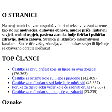
O STRANICI
Na ovoj stranici su vam raspoloživi korisni tekstovi vezani za teme
kao što su:
motivacija
,
duhovna obnova
,
mudre priče
,
ljubavni
savjeti
,
osobni uspjeh
,
pasivna zarada
,
bolje fizičko i psihičko
zdravlje
,
dobra zabava
. Stranica je isključivo informativnog
karaktera. Što se tiče vašeg zdravlja, za bilo kakav savjet ili liječenje
se obavezno obratite liječniku!
TOP ČLANCI
Čestitke za prvu pričest koje su lijepe za ovaj događaj
(176.363)
Čestitke za krizmu koje su lijepe i prigodne
(142.409)
Čestitke za rođendan sestri koje će je oduševiti
(45.357)
Poruke za djevojačku večer koje će zadiviti druge
(42.687)
Čestitke za rođendan sinu koje će ga zabaviti
(23.239)
Oznake