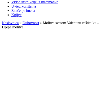
Video instrukcije iz matematike
Uvjeti korištenja
Značenje imena
Knjige
Naslovnica
»
Duhovnost
»
Molitva svetom Valentinu zaštitniku –
Lijepa molitva