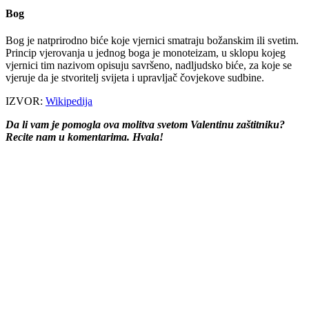
Bog
Bog je natprirodno biće koje vjernici smatraju božanskim ili svetim.
Princip vjerovanja u jednog boga je monoteizam, u sklopu kojeg
vjernici tim nazivom opisuju savršeno, nadljudsko biće, za koje se
vjeruje da je stvoritelj svijeta i upravljač čovjekove sudbine.
IZVOR:
Wikipedija
Da li vam je pomogla ova molitva svetom Valentinu zaštitniku?
Recite nam u komentarima. Hvala!