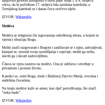
njegovim grobom podignuta u doba pape Julije I. u 4. stoljeću
crkva, da bi početkom 17. stoljeća bila sazidana katedrala; u
Ternijskog katedrali se i danas čuva svečevo tijelo.
IZVOR:
Wikipedija
Molitva
Molitva je religiozni čin izgovaranja određenog teksta, u kojem se
vjernici obraćaju Bogu.
Moliti znači razgovarati s Bogom i zadržavati se s njim, zahvaljivati,
klanjati se, iznositi svoja razmišljanja i osjećaje, moliti ga nešto,
slaviti ga i davati zadovoljštinu.
Čitava se vjera zasniva na molitvi. Ona je održava i utvrđuje u
privatnom i javnom životu.
Katolici se, osim Bogu, mole i Blaženoj Djevici Mariji, svecima i
anđelima čuvarima.
Na kraju molitve kaže se amen, kao riječ potvrđivanja, što znači
“neka bude”.
IZVOR:
Wikipedija