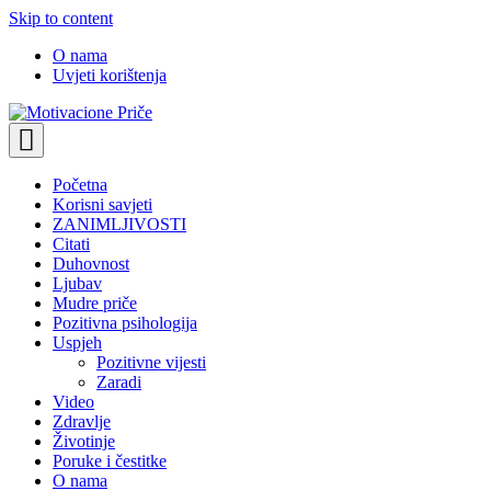
Skip to content
O nama
Uvjeti korištenja
Motivacione Priče
Mudre priče o životu i poučne priče o životu
Početna
Korisni savjeti
ZANIMLJIVOSTI
Citati
Duhovnost
Ljubav
Mudre priče
Pozitivna psihologija
Uspjeh
Pozitivne vijesti
Zaradi
Video
Zdravlje
Životinje
Poruke i čestitke
O nama