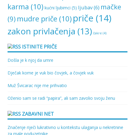
karma
(10)
mačke
ljubav
(6)
kućni ljubimci
(5)
priče
(14)
mudre priče
(10)
(9)
zakon privlačenja
(13)
čakre
(4)
ISTINITE PRIČE
Došla je k njoj da umre
Dječak kome je vuk bio čovjek, a čovjek vuk
Muž Švicarac nije me prihvatio
Oženio sam se radi “papira”, ali sam zavolio svoju ženu
ZABAVNI NET
Značenje riječi lukrativno u kontekstu ulaganja u nekretnine
za male poduzetnike