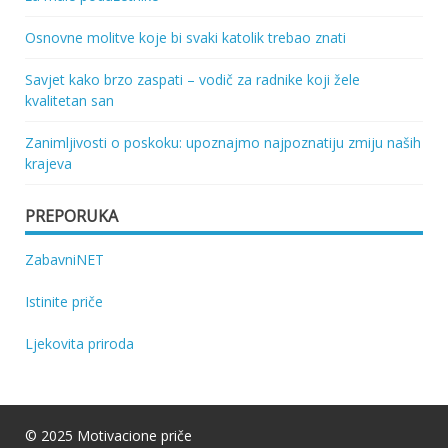
Osnovne molitve koje bi svaki katolik trebao znati
Savjet kako brzo zaspati – vodič za radnike koji žele
kvalitetan san
Zanimljivosti o poskoku: upoznajmo najpoznatiju zmiju naših
krajeva
PREPORUKA
ZabavniNET
Istinite priče
Ljekovita priroda
© 2025 Motivacione priče