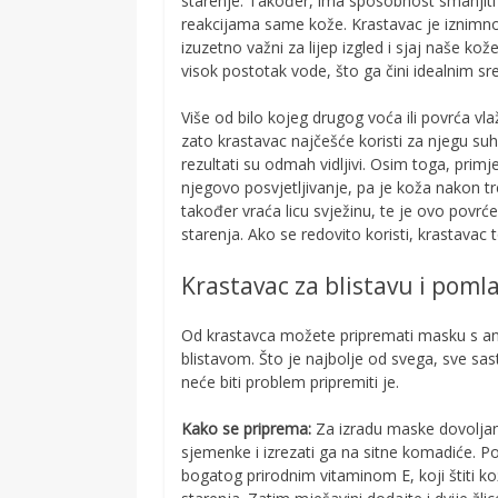
starenje. Također, ima sposobnost smanjiti up
reakcijama same kože. Krastavac je iznimno b
izuzetno važni za lijep izgled i sjaj naše ko
visok postotak vode, što ga čini idealnim sr
Više od bilo kojeg drugog voća ili povrća vl
zato krastavac najčešće koristi za njegu suhe
rezultati su odmah vidljivi. Osim toga, prim
njegovo posvjetljivanje, pa je koža nakon t
također vraća licu svježinu, te je ovo povr
starenja. Ako se redovito koristi, krastavac 
Krastavac za blistavu i pom
Od krastavca možete pripremati masku s anti
blistavom. Što je najbolje od svega, sve s
neće biti problem pripremiti je.
Kako se priprema:
Za izradu maske dovoljan 
sjemenke i izrezati ga na sitne komadiće. Pot
bogatog prirodnim vitaminom E, koji štiti k