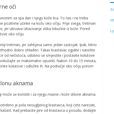
rne oči
Z
sinonim za spa dan i njegu kože lica. To nas i ne treba
Is
jne pozitivne učinke na kožu oko očiju. Prije svega, tretman
e, jer ubrzava izbacivanje viška tekućine iz kože. Pored
Lj
tove oko očiju.
niji tretman, jer zahtijeva samo jedan sastojak. Ipak, bitno
rethodno dobro ohlađen. Takav krastavac ogulite i narežite
lice od nečistoća, udobno se smjestite i postavite kolutove
 pokušajte se maksimalno opustiti. Nakon 10 do 15 minuta,
onite kolutove i odložite ih. Na područje oko očiju potom
sklonu aknama
 može se koristiti i za njegu masne i kože sklone aknama.
trebno je pola neougljenog krastavca, koji ćete narezati,
e kašast. Kad prebacite pire od krastavca u posudu, dodajte