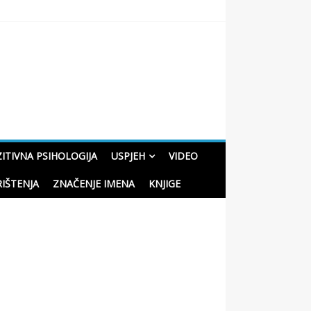
oučne priče o životu
ITIVNA PSIHOLOGIJA
USPJEH
VIDEO
RIŠTENJA
ZNAČENJE IMENA
KNJIGE