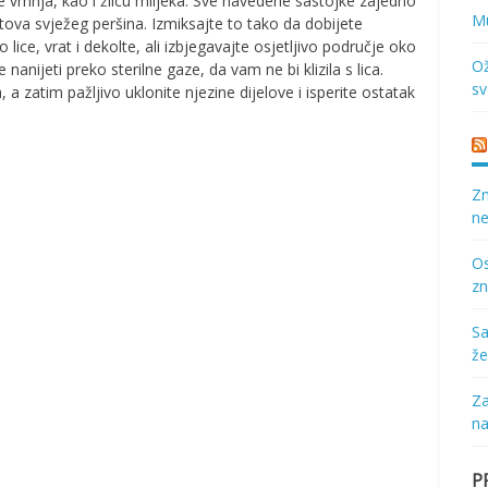
ce vrhnja, kao i žlicu mlijeka. Sve navedene sastojke zajedno
Mu
stova svježeg peršina. Izmiksajte to tako da dobijete
ice, vrat i dekolte, ali izbjegavajte osjetljivo područje oko
Ož
anijeti preko sterilne gaze, da vam ne bi klizila s lica.
sv
 a zatim pažljivo uklonite njezine dijelove i isperite ostatak
Zn
ne
Os
zn
Sa
že
Za
na
P