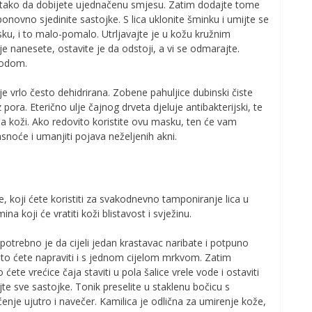
to tako da dobijete ujednačenu smjesu. Zatim dodajte tome
ponovno sjedinite sastojke. S lica uklonite šminku i umijte se
u, i to malo-pomalo. Utrljavajte je u kožu kružnim
je nanesete, ostavite je da odstoji, a vi se odmarajte.
vodom.
je vrlo često dehidrirana. Zobene pahuljice dubinski čiste
pora. Eterično ulje čajnog drveta djeluje antibakterijski, te
 na koži. Ako redovito koristite ovu masku, ten će vam
masnoće i umanjiti pojava neželjenih akni.
e, koji ćete koristiti za svakodnevno tamponiranje lica u
na koji će vratiti koži blistavost i svježinu.
otrebno je da cijeli jedan krastavac naribate i potpuno
to to ćete napraviti i s jednom cijelom mrkvom. Zatim
 ćete vrećice čaja staviti u pola šalice vrele vode i ostaviti
jte sve sastojke. Tonik preselite u staklenu bočicu s
enje ujutro i navečer. Kamilica je odlična za umirenje kože,