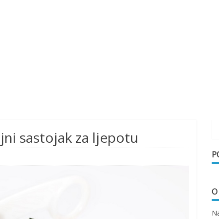
jni sastojak za ljepotu
P
O
Na