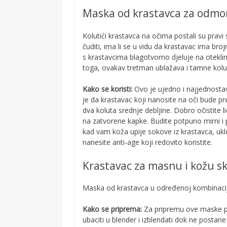
Maska od krastavca za odmo
Kolutići krastavca na očima postali su pravi 
čuditi, ima li se u vidu da krastavac ima bro
s krastavcima blagotvorno djeluje na oteklin
toga, ovakav tretman ublažava i tamne kolu
Kako se koristi:
Ovo je ujedno i najjednostav
je da krastavac koji nanosite na oči bude p
dva koluta srednje debljine. Dobro očistite 
na zatvorene kapke. Budite potpuno mirni i
kad vam koža upije sokove iz krastavca, ukl
nanesite anti-age koji redovito koristite.
Krastavac za masnu i kožu 
Maska od krastavca u određenoj kombinaciji
Kako se priprema:
Za pripremu ove maske po
ubaciti u blender i izblendati dok ne postan