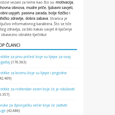
kstovi vezani za teme kao što su:
motivacija
,
uhovna obnova
,
mudre priče
,
ljubavni savjeti
,
obni uspjeh
,
pasivna zarada
,
bolje fizičko i
ihičko zdravlje
,
dobra zabava
. Stranica je
ključivo informativnog karaktera. Što se tiče
šeg zdravlja, za bilo kakav savjet ili liječenje
 obavezno obratite liječniku!
OP ČLANCI
stitke za prvu pričest koje su lijepe za ovaj
ogađaj
(176.363)
stitke za krizmu koje su lijepe i prigodne
42.409)
stitke za rođendan sestri koje će je oduševiti
5.357)
ruke za djevojačku večer koje će zadiviti
ruge
(42.686)