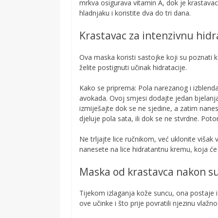
mrkva osigurava vitamin A, dok je krastavac 
hladnjaku i koristite dva do tri dana.
Krastavac za intenzivnu hidr
Ova maska koristi sastojke koji su poznati k
želite postignuti učinak hidratacije.
Kako se priprema: Pola narezanog i izblend
avokada. Ovoj smjesi dodajte jedan bjelanjak 
izmiješajte dok se ne sjedine, a zatim nane
djeluje pola sata, ili dok se ne stvrdne. P
Ne trljajte lice ručnikom, već uklonite viš
nanesete na lice hidratantnu kremu, koja će 
Maska od krastavca nakon s
Tijekom izlaganja kože suncu, ona postaje izi
ove učinke i što prije povratili njezinu vlaž