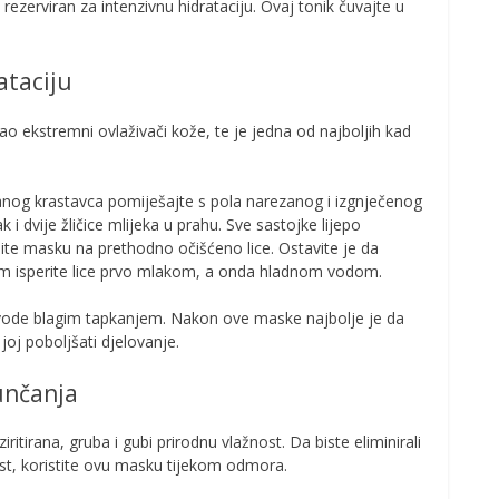
rezerviran za intenzivnu hidrataciju. Ovaj tonik čuvajte u
ataciju
ao ekstremni ovlaživači kože, te je jedna od najboljih kad
anog krastavca pomiješajte s pola narezanog i izgnječenog
i dvije žličice mlijeka u prahu. Sve sastojke lijepo
site masku na prethodno očišćeno lice. Ostavite je da
otom isperite lice prvo mlakom, a onda hladnom vodom.
ak vode blagim tapkanjem. Nakon ove maske najbolje je da
joj poboljšati djelovanje.
unčanja
ritirana, gruba i gubi prirodnu vlažnost. Da biste eliminirali
nost, koristite ovu masku tijekom odmora.