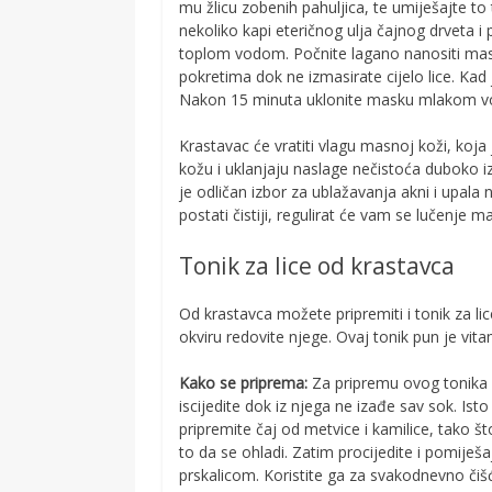
mu žlicu zobenih pahuljica, te umiješajte 
nekoliko kapi eteričnog ulja čajnog drveta i 
toplom vodom. Počnite lagano nanositi mask
pokretima dok ne izmasirate cijelo lice. Kad 
Nakon 15 minuta uklonite masku mlakom 
Krastavac će vratiti vlagu masnoj koži, koja 
kožu i uklanjaju naslage nečistoća duboko iz 
je odličan izbor za ublažavanja akni i upala
postati čistiji, regulirat će vam se lučenje 
Tonik za lice od krastavca
Od krastavca možete pripremiti i tonik za lic
okviru redovite njege. Ovaj tonik pun je vitami
Kako se priprema:
Za pripremu ovog tonika p
iscijedite dok iz njega ne izađe sav sok. Is
pripremite čaj od metvice i kamilice, tako što
to da se ohladi. Zatim procijedite i pomiješa
prskalicom. Koristite ga za svakodnevno čišć