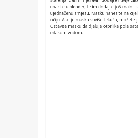
starenja. Zatim mješavini dodajte i dvije žli
ubacite u blender, te im dodajte još malo li
ujednačenu smjesu. Masku nanesite na cijelo l
očiju. Ako je maska suviše tekuća, možete je n
Ostavite masku da djeluje otprilike pola sata,
mlakom vodom.