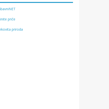
abavniNET
tinite priče
ekovita priroda