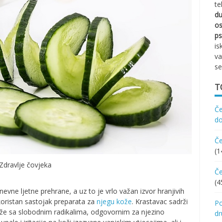
te
d
os
ps
is
va
se
T
Če
d
Če
(1
Zdravlje čovjeka
Če
(4
vne ljetne prehrane, a uz to je vrlo važan izvor hranjivih
 koristan sastojak preparata za
njegu kože
. Krastavac sadrži
Po
 kože sa slobodnim radikalima, odgovornim za njezino
d