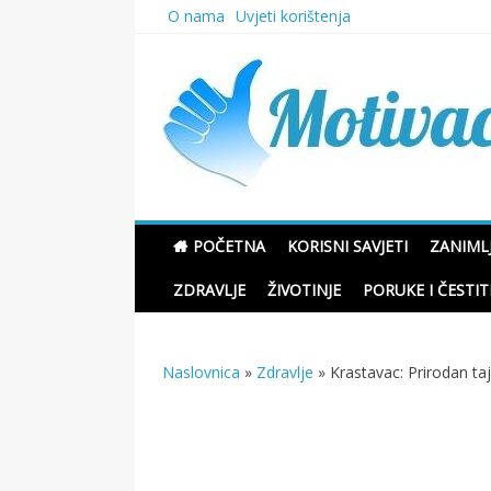
Skip
O nama
Uvjeti korištenja
to
content
Motivacione Priče
POČETNA
KORISNI SAVJETI
ZANIMLJ
ZDRAVLJE
ŽIVOTINJE
PORUKE I ČESTIT
Naslovnica
»
Zdravlje
»
Krastavac: Prirodan taj