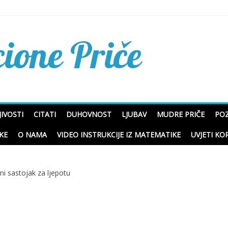
Mudre priče o životu i p
IVOSTI
CITATI
DUHOVNOST
LJUBAV
MUDRE PRIČE
POZ
KE
O NAMA
VIDEO INSTRUKCIJE IZ MATEMATIKE
UVJETI KO
ni sastojak za ljepotu