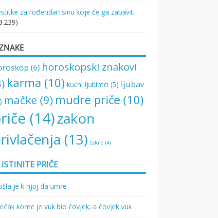
stitke za rođendan sinu koje će ga zabaviti
3.239)
ZNAKE
horoskopski znakovi
oroskop
(6)
karma
(10)
8)
ljubav
kućni ljubimci
(5)
mudre priče
(10)
mačke
(9)
)
riče
(14)
zakon
rivlačenja
(13)
čakre
(4)
ISTINITE PRIČE
šla je k njoj da umre
ečak kome je vuk bio čovjek, a čovjek vuk