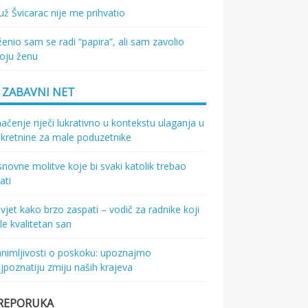
ž Švicarac nije me prihvatio
enio sam se radi “papira”, ali sam zavolio
oju ženu
ZABAVNI NET
ačenje riječi lukrativno u kontekstu ulaganja u
kretnine za male poduzetnike
novne molitve koje bi svaki katolik trebao
ati
vjet kako brzo zaspati – vodič za radnike koji
le kvalitetan san
nimljivosti o poskoku: upoznajmo
jpoznatiju zmiju naših krajeva
REPORUKA