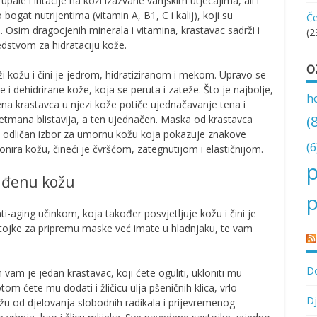
ale i iritacije na koži izazvane vanjskim utjecajima, ali i
ogat nutrijentima (vitamin A, B1, C i kalij), koji su
Če
že. Osim dragocjenih minerala i vitamina, krastavac sadrži i
(2
edstvom za hidrataciju kože.
O
aži kožu i čini je jedrom, hidratiziranom i mekom. Upravo se
 i dehidrirane kože, koja se peruta i zateže. Što je najbolje,
h
jena krastavca u njezi kože potiče ujednačavanje tena i
(
retmana blistavija, a ten ujednačen. Maska od krastavca
će odličan izbor za umornu kožu koja pokazuje znakove
(6
tonira kožu, čineći je čvršćom, zategnutijom i elastičnijom.
p
lađenu kožu
p
-aging učinkom, koja također posvjetljuje kožu i čini je
astojke za pripremu maske već imate u hladnjaku, te vam
Do
vam je jedan krastavac, koji ćete oguliti, ukloniti mu
om ćete mu dodati i žličicu ulja pšeničnih klica, vrlo
Dj
ožu od djelovanja slobodnih radikala i prijevremenog